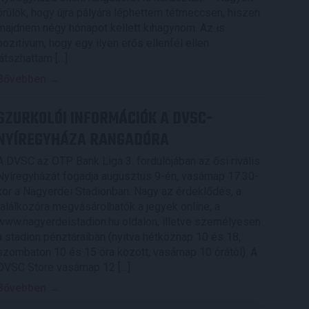
örülök, hogy újra pályára léphettem tétmeccsen, hiszen
majdnem négy hónapot kellett kihagynom. Az is
pozitívum, hogy egy ilyen erős ellenfél ellen
játszhattam […]
Bővebben →
SZURKOLÓI INFORMÁCIÓK A DVSC-
NYÍREGYHÁZA RANGADÓRA
A DVSC az OTP Bank Liga 3. fordulójában az ősi rivális
Nyíregyházát fogadja augusztus 9-én, vasárnap 17.30-
kor a Nagyerdei Stadionban. Nagy az érdeklődés, a
találkozóra megvásárolhatók a jegyek online, a
www.nagyerdeistadion.hu oldalon, illetve személyesen
a stadion pénztáraiban (nyitva hétköznap 10 és 18,
szombaton 10 és 15 óra között, vasárnap 10 órától). A
DVSC Store vasárnap 12 […]
Bővebben →