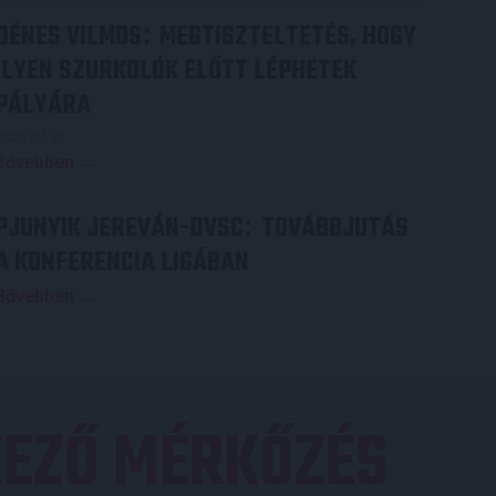
DÉNES VILMOS
MEGTISZTELTETÉS, HOGY
:
ILYEN SZURKOLÓK ELŐTT LÉPHETEK
PÁLYÁRA
2026.07.31.
Bővebben →
PJUNYIK JEREVÁN-DVSC
TOVÁBBJUTÁS
:
A KONFERENCIA LIGÁBAN
Bővebben →
EZŐ MÉRKŐZÉS