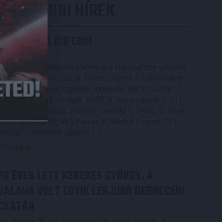
LEGUTÓBBI HÍREK
KIKAPOTT A KIS LOKI
2026.08.08.
A DVSC II. szombaton Pallagon a Füzesabony gárdáját
fogadta az NB III. Észak-keleti csoport 3. fordulójában,
s ezúttal nem tudott pontot szerezni. NB III. Észak-
keleti csoport, 3. forduló. DVSC II.-Füzesabony 1-2 (1-
1). Pallag, 200 néző, vezette: Oswald D. DVSC II.: Tuska
– Myrtaj (Kiss M., 46.), Farkas T., Macsó (Lovas, 75.),
Vincze T., Hermann (Gyenti, […]
Bővebben →
70 ÉVES LETT KEREKES GYÖRGY, A
VALAHA VOLT EGYIK LEGJOBB DEBRECENI
CSATÁR
Ma ünnepli 70. születésnapját Kerekes György. A