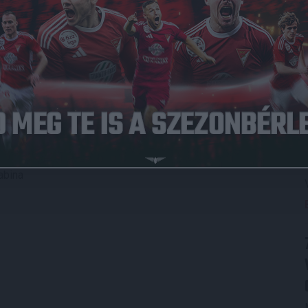
csoport 21. fordulójában szombaton.
 már gólokban is megmutatkozott a mieink fölénye, Pintye
latával 4-0-ra nyertünk. Üveges Katalin csapata ezzel a
iemelt csoportban.
e Vivien (Balogh Mercédesz), Sain Anna, Keczán Zsanett,
 Barbara, Komlós Lilla
zabina