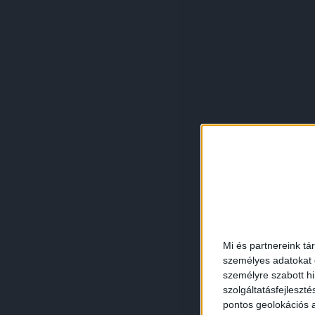
Mi és partnereink tá
személyes adatokat d
személyre szabott h
szolgáltatásfejleszté
pontos geolokációs a