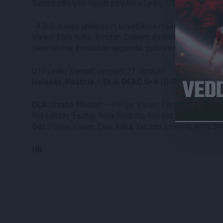
Szombathelyen lépett pályára a Leány U19-es kiemelt 
A 0-0-s első játékrészt követően a második félidőben
Vivien, Éles Réka, Keczán Zsanett és Kota Szabina talá
sikerrel már zsinórban negyedik győzelmét aratta a k
U19 Leány kiemelt csoport, 21. forduló
Haladás-Viktória – DLA-DEAC 0–4 (0-0)
DLA:
Szabó Nikolett – Pintye Vivien, Éles Réka, Kengy
Fekésházy Eszter, Kota Szabina, Kakócz Adelina, Bécsi
Gól:
Pintye Vivien, Éles Réka, Keczán Zsanett, Kota S
HB