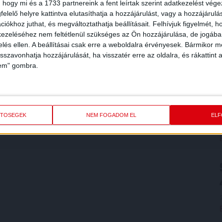
 hogy mi és a 1733 partnereink a fent leírtak szerint adatkezelést vég
elelő helyre kattintva elutasíthatja a hozzájárulást, vagy a hozzájárul
iókhoz juthat, és megváltoztathatja beállításait.
Felhívjuk figyelmét, 
ezeléséhez nem feltétlenül szükséges az Ön hozzájárulása, de jogában 
zelés ellen. A beállításai csak erre a weboldalra érvényesek. Bármikor m
isszavonhatja hozzájárulását, ha visszatér erre az oldalra, és rákattint a
lem" gombra.
ETŐSÉGEK
NEM FOGADOM EL
EL