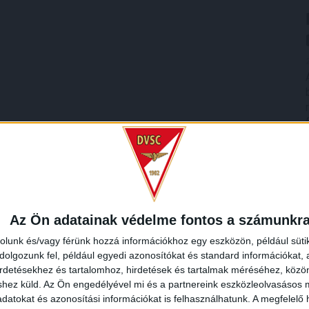
Az Ön adatainak védelme fontos a számunkr
rolunk és/vagy férünk hozzá információkhoz egy eszközön, például süti
olgozunk fel, például egyedi azonosítókat és standard információkat,
irdetésekhez és tartalomhoz, hirdetések és tartalmak méréséhez, kö
shez küld.
Az Ön engedélyével mi és a partnereink eszközleolvasásos m
datokat és azonosítási információkat is felhasználhatunk. A megfelelő h