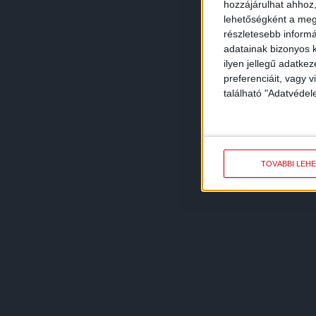
hozzájárulhat ahhoz,
lehetőségként a megf
részletesebb informác
adatainak bizonyos k
ilyen jellegű adatke
preferenciáit, vagy v
található "Adatvéde
TOVÁBBI LEH