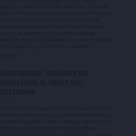
debreceni születésű támadó a debreceni Titászban,
majd a DMTE-ben kezdte, később játszott Pécsen, az
Újpestben, az FTC-ben és a Videotonban is, ám
pályafutása csúcspontját egyértelműen a Lokiban
töltött évek jelentették. A népszerű Gurigának
hihetetlen érzéke volt a játékhoz és a gólszerzéshez,
amit jól mutat, hogy a DMVSC-ben eltöltött […]
Bővebben →
VAJDA BOTOND
VASÁRNAP 100
:
SZÁZALÉKNÁL IS TÖBBET KELL
BELEADNUNK
2026.08.07.
A DVSC-FC Copenhagen Konferencia Liga mérkőzés
örömteli eseménye volt, hogy sérüléséből felépülve
visszatért a pályára 22 éves szélsőnk, Vajda Botond.
Játékosunkat a visszatérésről és a vasárnapi,
Nyíregyháza elleni rangadóról is kérdeztük. – Nagyon