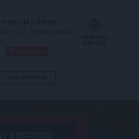
TP BANK LIGA 3. FORDULÓ
.09. - 17
30
Nagyerdei Stadion
:
NYÍREGYHÁZA
SPARTACUS
JEGYVÁSÁRLÁS
TOVÁBBI MÉRKŐZÉSEK
NY A WEBSHOP