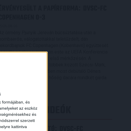
ÉRVÉNYESÜLT A PAPÍRFORMA
DVSC-FC
:
COPENHAGEN 0-3
2026.08.06.
Az örmény Pjunyik Jereván búcsúztatása után a
bombaerős, válogatottakkal teletűzdelt, dán
rekordbajnok FC Copenhagen (Köbenhavn) együttesét
fogadta a Loki csütörtökön este az UEFA Konferencia
Liga 3. selejtezőkörének első mérkőzésén. A
kezdőcsapatban ott volt többek között Szécsi Márk,
Batik Bence és a DVSC-ben most debütáló Dénes
Vilmos is. A találkozót a hőség dacára mindkét gárda
viszonylag […]
a
Bővebben →
k formájában, és
LEGÚJABB VIDEÓK
 amelyeket az eszköz
zönségmérésekhez és
ódszerrel szerzett
SAJTÓTÁJÉKOZTATÓ
DVSC-FC
:
elyre kattintva