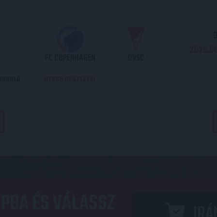
O
2026.08
FC COPENHAGEN
DVSC
DORDULÓ
MECCS RÉSZLETEI
PBA ÉS VÁLASSZ
IRÁ