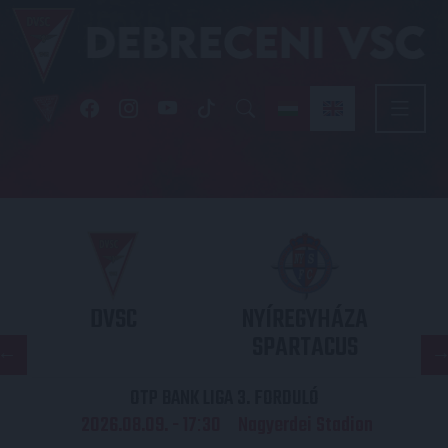
DVSC
NYÍREGYHÁZA
SPARTACUS
OTP BANK LIGA 3. FORDULÓ
2026.08.09. - 17
30
Nagyerdei Stadion
: