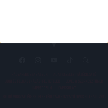
PÁLYARENDSZABÁLYOK
ADATKEZELÉSI TÁJÉKOZATÓ
JOGI ÉS FELHASZNÁLÁSI FELTÉTELEK
LEVÉL A SZERKESZTŐNEK
IMPRESSZUM
KAPCSOLAT
BELSŐ VISSZAÉLÉS-BEJELENTÉSI TÁJÉKOZTATÓ DVSC FUTBALL ZRT.