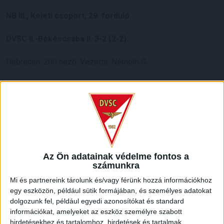
NB III., Keleti csoport, 29. forduló.
DVSC II.-Békéscsaba II. 3-2 (2-2).
Debrecen, 200 néző. Vezette: Németh G.
DVSC II.:
Kovács P. – Sárosi, Szabó K., Tordai, Cibla (Doktor,
82.), Fábián (Füzfői, 63.), Sipos, Bökönyi (Takács B., 63.),
Horváth Z., Batai (Pelles, 76.), Kócs-Washburn (Lyskov, 82.).
Vezetőedző: Máté Péter.
Gól:
Horváth Z. (5.), Bökönyi (12.), Szabó K. (89.), illetve
Sipaki (22.), Oláh (30.).
Az Ön adatainak védelme fontos a
számunkra
LEGUTÓBBI HÍREK
Mi és partnereink tárolunk és/vagy férünk hozzá információkhoz
egy eszközön, például sütik formájában, és személyes adatokat
dolgozunk fel, például egyedi azonosítókat és standard
KIKAPOTT A KIS LOKI
információkat, amelyeket az eszköz személyre szabott
hirdetésekhez és tartalomhoz, hirdetések és tartalmak