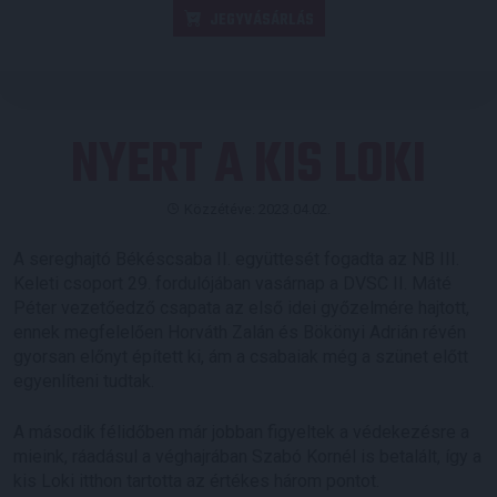
JEGYVÁSÁRLÁS
NYERT A KIS LOKI
Közzétéve: 2023.04.02.
A sereghajtó Békéscsaba II. együttesét fogadta az NB III.
Keleti csoport 29. fordulójában vasárnap a DVSC II. Máté
Péter vezetőedző csapata az első idei győzelmére hajtott,
ennek megfelelően Horváth Zalán és Bökönyi Adrián révén
gyorsan előnyt épített ki, ám a csabaiak még a szünet előtt
egyenlíteni tudtak.
A második félidőben már jobban figyeltek a védekezésre a
mieink, ráadásul a véghajrában Szabó Kornél is betalált, így a
kis Loki itthon tartotta az értékes három pontot.