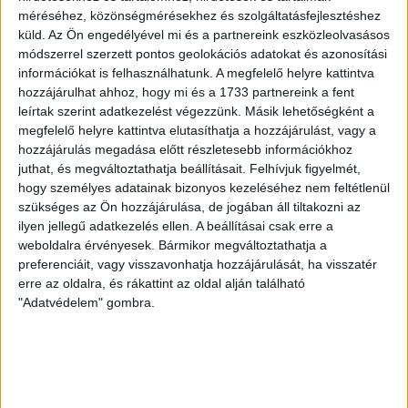
2026.08.08.
méréséhez, közönségmérésekhez és szolgáltatásfejlesztéshez
A DVSC II. szombaton Pallagon a Füzesabony gárdáját
küld.
Az Ön engedélyével mi és a partnereink eszközleolvasásos
fogadta az NB III. Észak-keleti csoport 3. fordulójában, s
módszerrel szerzett pontos geolokációs adatokat és azonosítási
ezúttal nem tudott pontot szerezni. NB III. Észak-keleti
információkat is felhasználhatunk. A megfelelő helyre kattintva
csoport, 3. forduló. DVSC II.-Füzesabony 1-2 (1-1). Pallag,
hozzájárulhat ahhoz, hogy mi és a 1733 partnereink a fent
200 néző, vezette: Oswald D. DVSC II.: Tuska – Myrtaj (Kiss
leírtak szerint adatkezelést végezzünk. Másik lehetőségként a
M., 46.), Farkas T., Macsó (Lovas, 75.), Vincze T., Hermann
megfelelő helyre kattintva elutasíthatja a hozzájárulást, vagy a
(Gyenti, […]
hozzájárulás megadása előtt részletesebb információkhoz
juthat, és megváltoztathatja beállításait.
Felhívjuk figyelmét,
Bővebben →
hogy személyes adatainak bizonyos kezeléséhez nem feltétlenül
szükséges az Ön hozzájárulása, de jogában áll tiltakozni az
70 ÉVES LETT KEREKES GYÖRGY, A VALAHA
ilyen jellegű adatkezelés ellen. A beállításai csak erre a
VOLT EGYIK LEGJOBB DEBRECENI CSATÁR
weboldalra érvényesek. Bármikor megváltoztathatja a
preferenciáit, vagy visszavonhatja hozzájárulását, ha visszatér
Ma ünnepli 70. születésnapját Kerekes György. A debreceni
erre az oldalra, és rákattint az oldal alján található
születésű támadó a debreceni Titászban, majd a DMTE-ben
"Adatvédelem" gombra.
kezdte, később játszott Pécsen, az Újpestben, az FTC-ben
és a Videotonban is, ám pályafutása csúcspontját
egyértelműen a Lokiban töltött évek jelentették. A népszerű
Gurigának hihetetlen érzéke volt a játékhoz és a
gólszerzéshez, amit jól mutat, hogy a DMVSC-ben eltöltött