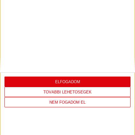
LEGUTÓBBI EREDMÉNY
DVSC
FC
ELFOGADOM
COPENHAGEN
TOVÁBBI LEHETŐSÉGEK
0
-
3
NEM FOGADOM EL
2026-08-
KONFERENCIA LIGA 3.
MECCS
06 19:00
SELEJTEZŐFDORDULÓ
RÉSZLETEI