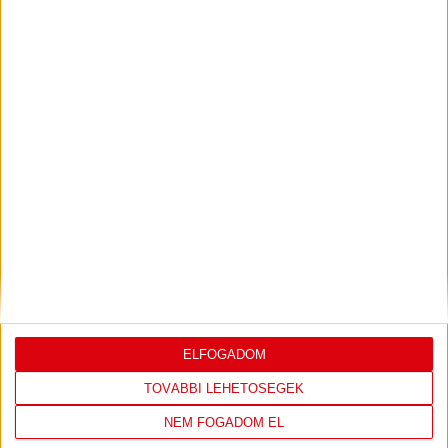
Bővebben →
PJUNYIK JEREVÁN-DVSC
TOVÁBBJUTÁS A
:
KONFERENCIA LIGÁBAN
Bővebben →
LEGUTÓBBI EREDMÉNY
ELFOGADOM
TOVÁBBI LEHETŐSÉGEK
DVSC
FC
NEM FOGADOM EL