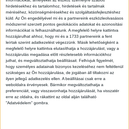
információkat, amelyeket az eszköz személyre szabott
LEGUTÓBBI HÍREK
hirdetésekhez és tartalomhoz, hirdetések és tartalmak
méréséhez, közönségmérésekhez és szolgáltatásfejlesztéshez
küld.
Az Ön engedélyével mi és a partnereink eszközleolvasásos
70 ÉVES LETT KEREKES GYÖRGY, A VALAHA
módszerrel szerzett pontos geolokációs adatokat és azonosítási
információkat is felhasználhatunk. A megfelelő helyre kattintva
VOLT EGYIK LEGJOBB DEBRECENI CSATÁR
hozzájárulhat ahhoz, hogy mi és a 1733 partnereink a fent
2026.08.08.
leírtak szerint adatkezelést végezzünk. Másik lehetőségként a
Ma ünnepli 70. születésnapját Kerekes György. A debreceni
megfelelő helyre kattintva elutasíthatja a hozzájárulást, vagy a
születésű támadó a debreceni Titászban, majd a DMTE-ben
hozzájárulás megadása előtt részletesebb információkhoz
kezdte, később játszott Pécsen, az Újpestben, az FTC-ben
juthat, és megváltoztathatja beállításait.
Felhívjuk figyelmét,
hogy személyes adatainak bizonyos kezeléséhez nem feltétlenül
és a Videotonban is, ám pályafutása csúcspontját
szükséges az Ön hozzájárulása, de jogában áll tiltakozni az
egyértelműen a Lokiban töltött évek jelentették. A népszerű
ilyen jellegű adatkezelés ellen. A beállításai csak erre a
Gurigának hihetetlen érzéke volt a játékhoz és a
weboldalra érvényesek. Bármikor megváltoztathatja a
gólszerzéshez, amit jól mutat, hogy a DMVSC-ben eltöltött
preferenciáit, vagy visszavonhatja hozzájárulását, ha visszatér
[…]
erre az oldalra, és rákattint az oldal alján található
Bővebben →
"Adatvédelem" gombra.
VAJDA BOTOND
VASÁRNAP 100
:
SZÁZALÉKNÁL IS TÖBBET KELL BELEADNUNK