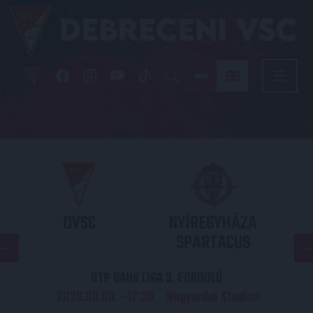
DVSC
NYÍREGYHÁZA
SPARTACUS
OTP BANK LIGA 3. FORDULÓ
2026.08.09. - 17
30
Nagyerdei Stadion
: