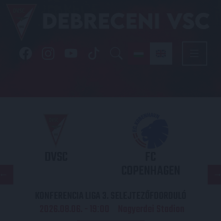
DVSC
FC
COPENHAGEN
KONFERENCIA LIGA 3. SELEJTEZŐFDORDULÓ
2026.08.06. - 19
00
Nagyerdei Stadion
: