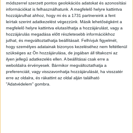
módszerrel szerzett pontos geolokációs adatokat és azonosítási
Bővebben →
információkat is felhasználhatunk. A megfelelő helyre kattintva
hozzájárulhat ahhoz, hogy mi és a 1731 partnereink a fent
leírtak szerint adatkezelést végezzünk. Másik lehetőségként a
DVSC-COPENHAGEN
ELINDULT
:
megfelelő helyre kattintva elutasíthatja a hozzájárulást, vagy a
JEGYÉRTÉKESÍTÉS, MINDEN TUDNIVALÓ ITT!
hozzájárulás megadása előtt részletesebb információkhoz
juthat, és megváltoztathatja beállításait.
Felhívjuk figyelmét,
2026.08.04.
hogy személyes adatainak bizonyos kezeléséhez nem feltétlenül
Az örmény Pjunyik Jereván elleni továbbjutás után a DVSC
szükséges az Ön hozzájárulása, de jogában áll tiltakozni az
folytatja útját az UEFA Konferencia Liga selejtezőjében, a
ilyen jellegű adatkezelés ellen. A beállításai csak erre a
harmadik kör első mérkőzése a dán FC Copenhagen ellen
weboldalra érvényesek. Bármikor megváltoztathatja a
augusztus 6-án, csütörtökön 19 órától lesz a Nagyerdei
preferenciáit, vagy visszavonhatja hozzájárulását, ha visszatér
Stadionban. A belépők immár elérhetők online, a
erre az oldalra, és rákattint az oldal alján található
nagyerdeistadion.hu-n, illetve személyesen a stadion
"Adatvédelem" gombra.
pénztáraiban (nyitva hétköznap 10 és 18 óra között). Íme, […]
Bővebben →
KOPPENHÁGAI OROSZLÁNOKKAL KÜZD MEG A
LOKI
A 16-szoros dán bajnok, 10-szeres dán kupagyőztes FC