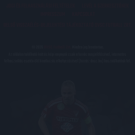
JOGI ÉS FELHASZNÁLÁSI FELTÉTELEK
LEVÉL A SZERKESZTŐNEK
IMPRESSZUM
KAPCSOLAT
BELSŐ VISSZAÉLÉS-BEJELENTÉSI TÁJÉKOZTATÓ DVSC FUTBALL ZRT.
© 2026
DVSC Futball Zrt.
Minden jog fenntartva.
Az oldalon található írott és képi anyagok csak a forrás megjelölésével, internetes
felhasználás esetén élő hivatkozás elhelyezésével (forrás: dvsc.hu) használhatóak fel.