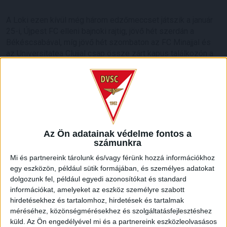
A Loki ezen kívül még három edzőmeccset játszik a január
25-i, Újpest FC elleni bajnoki rajtig, jövő hét szerdán a
Békéscsabával, míg jövő hét szombaton az FC Minajjal és
az Universitatea Clujjal csap össze zárt kapus találkozón a
Debreceni Labdarúgó Akadémián.
LEGUTÓBBI HÍREK
MEGÚJULT AZ AJÁNDÉKBOLT, CSÜTÖRTÖKÖN
Az Ön adatainak védelme fontos a
NYIT A DVSC STORE!
számunkra
2026.08.05.
Mi és partnereink tárolunk és/vagy férünk hozzá információkhoz
Ízléses, korszerű külsővel és belsővel, megújult kínálattal
egy eszközön, például sütik formájában, és személyes adatokat
vár mindenkit a DVSC felújítás után csütörtökön 16 órakor
dolgozunk fel, például egyedi azonosítókat és standard
információkat, amelyeket az eszköz személyre szabott
újra nyitó ajándékboltja, a DVSC Store. Érdemes ellátogatni
hirdetésekhez és tartalomhoz, hirdetések és tartalmak
az üzletbe, amely pénteken 10 és 18 óra, szombaton 10 és
méréséhez, közönségmérésekhez és szolgáltatásfejlesztéshez
15 óra között, vasárnap pedig 12 órától várja a szurkolókat.
küld.
Az Ön engedélyével mi és a partnereink eszközleolvasásos
Hajrá, Loki!