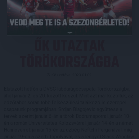
JEGYVÁSÁRLÁS
ŐK UTAZTAK
TÖRÖKORSZÁGBA
Közzétéve: 2023.01.02.
Elutazott hétfőn a DVSC labdarúgócsapata Törökországba,
ahol január 2. és 20. között készül. Mint azt már közöltük, az
edzőtábor során több felkészülési találkozó is szerepel
csapatunk programjában. Srdjan Blagojevic együttese a
tervek szerint január 6-án a török Bodrumsporral, január 10-
én a román Universitatea Kolozsvárral, január 14-én a német
Hannoverrel, január 15-én az üzbég Neftchi Ferganával, míg
január 19-én a szerb Topolyával, és a lengyel Slask Wroclaw