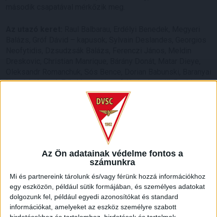
második csapatával mérkőzik meg.
Az utazó keret:
Raul Balbarau, Erdélyi Benedek, Megyeri
Balázs, Gróf Dávid – kapusok; Sylvain Deslandes, Georgios
Neofytidis, Dzsudzsák Balázs, Ferenczi János, Meldin
Dreskovic, Christian Manrique, Bárány Donát, Matar Dieye,
Oleksandr Romanchuk, Sós Bence, Dorian Babunski, Baranyai
Nimród, Kusnyír Erik, Varga József, Karim Loukili, Baráth
Péter, Szécsi Márk, Alexandros Kyziridis, Dusan Lagator –
mezőnyjátékosok. Kisebb betegség miatt Bódi Ádám és
Bévárdi Zsombor a tervek szerint január 4-én csatlakozik a
többiekhez.
Az esetleges távozókról és érkezőkről a napokban friss
Az Ön adatainak védelme fontos a
hírekkel szolgálunk majd.
számunkra
Mi és partnereink tárolunk és/vagy férünk hozzá információkhoz
LEGUTÓBBI HÍREK
egy eszközön, például sütik formájában, és személyes adatokat
dolgozunk fel, például egyedi azonosítókat és standard
információkat, amelyeket az eszköz személyre szabott
hirdetésekhez és tartalomhoz, hirdetések és tartalmak