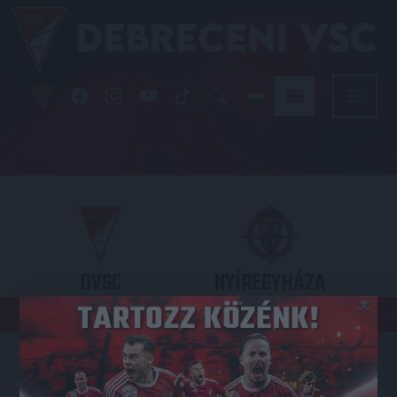
DVSC
NYÍREGYHÁZA
×
SPARTACUS
OTP BANK LIGA 3. FORDULÓ
2026.08.09. - 17
30
Nagyerdei Stadion
: