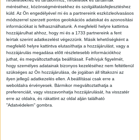
KIKAPOTT A KIS LOKI
méréséhez, közönségmérésekhez és szolgáltatásfejlesztéshez
2026.08.08.
küld.
Az Ön engedélyével mi és a partnereink eszközleolvasásos
A DVSC II. szombaton Pallagon a Füzesabony gárdáját
módszerrel szerzett pontos geolokációs adatokat és azonosítási
fogadta az NB III. Észak-keleti csoport 3. fordulójában, s
információkat is felhasználhatunk. A megfelelő helyre kattintva
ezúttal nem tudott pontot szerezni. NB III. Észak-keleti
hozzájárulhat ahhoz, hogy mi és a 1733 partnereink a fent
csoport, 3. forduló. DVSC II.-Füzesabony 1-2 (1-1). Pallag,
leírtak szerint adatkezelést végezzünk. Másik lehetőségként a
200 néző, vezette: Oswald D. DVSC II.: Tuska – Myrtaj (Kiss
megfelelő helyre kattintva elutasíthatja a hozzájárulást, vagy a
M., 46.), Farkas T., Macsó (Lovas, 75.), Vincze T., Hermann
hozzájárulás megadása előtt részletesebb információkhoz
(Gyenti, […]
juthat, és megváltoztathatja beállításait.
Felhívjuk figyelmét,
hogy személyes adatainak bizonyos kezeléséhez nem feltétlenül
Bővebben →
szükséges az Ön hozzájárulása, de jogában áll tiltakozni az
ilyen jellegű adatkezelés ellen. A beállításai csak erre a
70 ÉVES LETT KEREKES GYÖRGY, A VALAHA
weboldalra érvényesek. Bármikor megváltoztathatja a
VOLT EGYIK LEGJOBB DEBRECENI CSATÁR
preferenciáit, vagy visszavonhatja hozzájárulását, ha visszatér
erre az oldalra, és rákattint az oldal alján található
Ma ünnepli 70. születésnapját Kerekes György. A debreceni
"Adatvédelem" gombra.
születésű támadó a debreceni Titászban, majd a DMTE-ben
kezdte, később játszott Pécsen, az Újpestben, az FTC-ben
és a Videotonban is, ám pályafutása csúcspontját
egyértelműen a Lokiban töltött évek jelentették. A népszerű
Gurigának hihetetlen érzéke volt a játékhoz és a