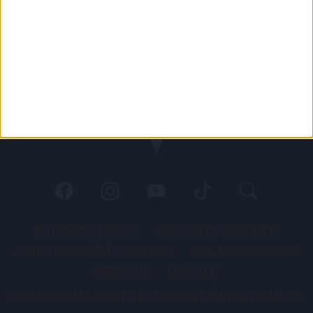
PÁLYARENDSZABÁLYOK
ADATKEZELÉSI TÁJÉKOZATÓ
JOGI ÉS FELHASZNÁLÁSI FELTÉTELEK
LEVÉL A SZERKESZTŐNEK
IMPRESSZUM
KAPCSOLAT
BELSŐ VISSZAÉLÉS-BEJELENTÉSI TÁJÉKOZTATÓ DVSC FUTBALL ZRT.