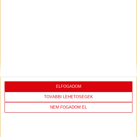
LEGUTÓBBI EREDMÉNY
DVSC
FC
ELFOGADOM
COPENHAGEN
TOVÁBBI LEHETŐSÉGEK
NEM FOGADOM EL
0
-
3