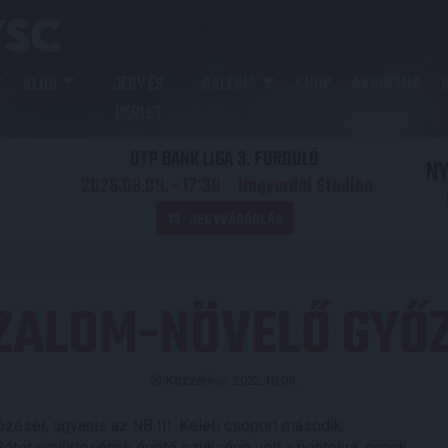
KLUB
JEGY ÉS
GALÉRIA
SHOP
AKADÉMIA
BÉRLET
OTP BANK LIGA 3. FORDULÓ
N
2026.08.09. - 17
30
Nagyerdei Stadion
:
JEGYVÁSÁRLÁS
ZALOM-NÖVELŐ GYŐ
Közzétéve: 2022.10.09.
zését, ugyanis az NB III. Keleti csoport második
 Péter együttesének égető szüksége volt a pontokra, ennek