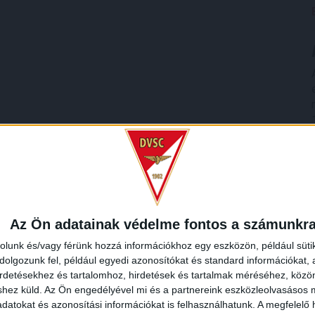
Az Ön adatainak védelme fontos a számunkr
rolunk és/vagy férünk hozzá információkhoz egy eszközön, például süti
olgozunk fel, például egyedi azonosítókat és standard információkat,
irdetésekhez és tartalomhoz, hirdetések és tartalmak méréséhez, kö
shez küld.
Az Ön engedélyével mi és a partnereink eszközleolvasásos m
datokat és azonosítási információkat is felhasználhatunk. A megfelelő h