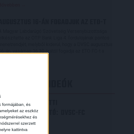
Bővebben →
AUGUSZTUS 16-ÁN FOGADJUK AZ ETO-T
A Magyar Labdarúgó Szövetség Versenybizottsága
elkészítette az OTP Bank Liga 4. fordulójának pontos
menetrendjét, melyből kiderül, hogy a DVSC augusztus
16-án, vasárnap 16.30 órától fogadja az ETO FC-t a
Nagyerdei Stadionban.
Bővebben →
×
LEGÚJABB VIDEÓK
a
VIDEÓ! MECCS ELŐTTI
k formájában, és
SAJTÓTÁJÉKOZTATÓ
DVSC-FC
:
 amelyeket az eszköz
zönségmérésekhez és
COPENHAGEN
ódszerrel szerzett
elyre kattintva
2026.08.05.