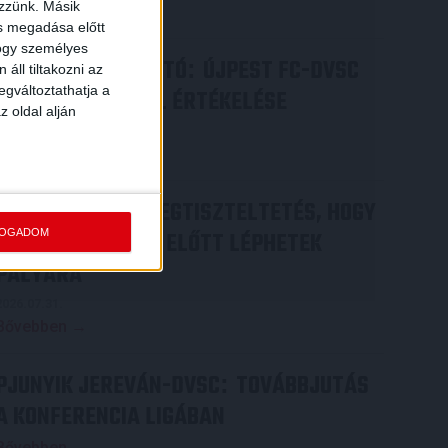
ezzünk. Másik
Bővebben →
ás megadása előtt
hogy személyes
SAJTÓTÁJÉKOZTATÓ
ÚJPEST FC-DVSC
:
áll tiltakozni az
egváltoztathatja a
4-2, GERT REMMEL ÉRTÉKELÉSE
z oldal alján
2026.08.03.
Bővebben →
DÉNES VILMOS
MEGTISZTELTETÉS, HOGY
:
FOGADOM
ILYEN SZURKOLÓK ELŐTT LÉPHETEK
PÁLYÁRA
2026.07.31.
Bővebben →
PJUNYIK JEREVÁN-DVSC
TOVÁBBJUTÁS
:
A KONFERENCIA LIGÁBAN
Bővebben →