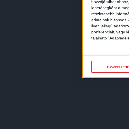
hozzájárulhat ahhoz,
lehetőségként a megf
részletesebb informác
adatainak bizonyos k
ilyen jellegű adatke
preferenciáit, vagy v
található "Adatvéde
TOVÁBBI LEH