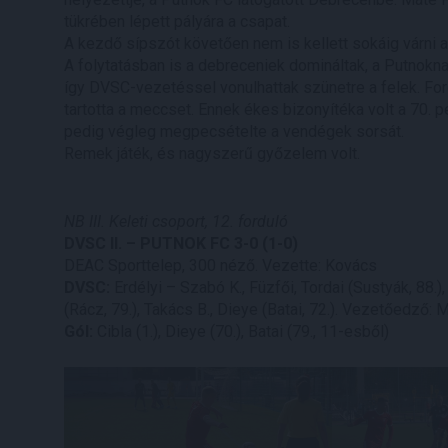
tükrében lépett pályára a csapat.
A kezdő sípszót követően nem is kellett sokáig várni a 
A folytatásban is a debreceniek domináltak, a Putnokna
így DVSC-vezetéssel vonulhattak szünetre a felek. For
tartotta a meccset. Ennek ékes bizonyítéka volt a 70. p
pedig végleg megpecsételte a vendégek sorsát.
Remek játék, és nagyszerű győzelem volt.
NB III. Keleti csoport, 12. forduló
DVSC II. – PUTNOK FC 3-0 (1-0)
DEAC Sporttelep, 300 néző. Vezette: Kovács
DVSC:
Erdélyi – Szabó K., Füzfői, Tordai (Sustyák, 88.),
(Rácz, 79.), Takács B., Dieye (Batai, 72.). Vezetőedző: 
Gól:
Cibla (1.), Dieye (70.), Batai (79., 11-esből)