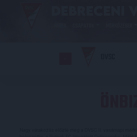
HÍREK
CSAPATOK
MÉRKŐZÉSEK
DVSC
ÖNBI
Nagy várakozás előzte meg a DVSC II. vasárnapi mérkő
helyezettje, a Putnok FC látogatott Debrecenbe. Máté