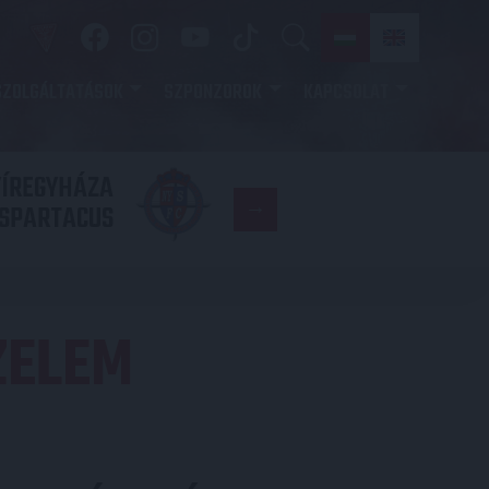
SZOLGÁLTATÁSOK
SZPONZOROK
KAPCSOLAT
YÍREGYHÁZA
FC
SPARTACUS
COPENHAGE
ZELEM