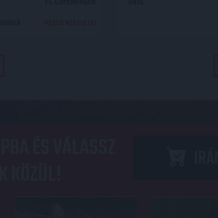
FC COPENHAGEN
DVSC
DORDULÓ
MECCS RÉSZLETEI
PBA ÉS VÁLASSZ
IRÁ
K KÖZÜL!