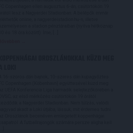
FC Copenhagen ellen augusztus 6-án, csütörtökön 19
órától lesz a Nagyerdei Stadionban. A belépők immár
elérhetők online, a nagyerdeistadion.hu-n, illetve
személyesen a stadion pénztáraiban (nyitva hétköznap
10 és 18 óra között). Íme, […]
Bővebben →
KOPPENHÁGAI OROSZLÁNOKKAL KÜZD MEG
A LOKI
A 16-szoros dán bajnok, 10-szeres dán kupagyőztes
FC Copenhagen (Köbenhavn) együttesével küzd meg
az UEFA Konferencia Liga harmadik selejtezőkörében a
DVSC, az első mérkőzés csütörtökön 19 órától
kezdődik a Nagyerdei Stadionban. Nem túlzás, valódi
nagyvad akadt a Loki útjába, lássuk, mit érdemes tudni
az Oroszlánok becenéven emlegetett koppenhágai
csapatról. A futballrajongók számára persze aligha kell
[…]