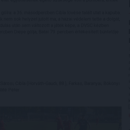
gólra: a 36. másodpercben Cibla lövése talált utat a kapuba.
k nem sok helyzet jutott ma, a hazai védelem tette a dolgát,
dulás után sem változott a játék képe, a DVSC kézben
ercben Dieye gólja, Batai 79. percben értékesített büntetője
 Sárosi, Cibla (Horváth-Gaudi, 88.), Farkas, Baranyai, Bökönyi
Máté Péter