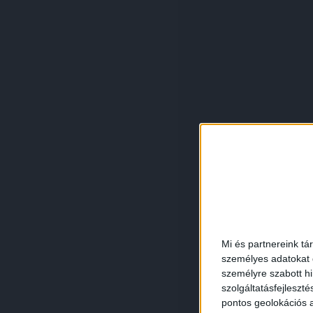
Mi és partnereink tá
személyes adatokat d
személyre szabott h
szolgáltatásfejleszté
pontos geolokációs a