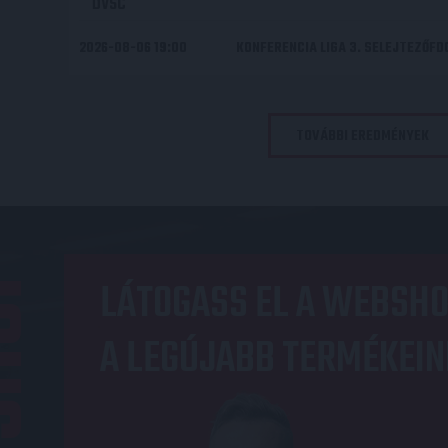
DVSC
2026-08-06 19:00
KONFERENCIA LIGA 3. SELEJTEZŐF
TOVÁBBI EREDMÉNYEK
OP
LÁTOGASS EL A WEBSHO
A LEGÚJABB TERMÉKEIN