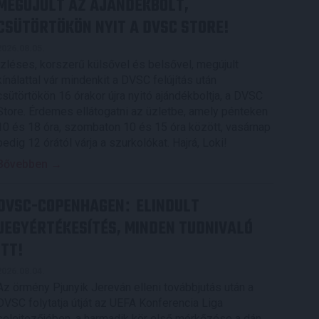
MEGÚJULT AZ AJÁNDÉKBOLT,
CSÜTÖRTÖKÖN NYIT A DVSC STORE!
2026.08.05.
Ízléses, korszerű külsővel és belsővel, megújult
kínálattal vár mindenkit a DVSC felújítás után
csütörtökön 16 órakor újra nyitó ajándékboltja, a DVSC
Store. Érdemes ellátogatni az üzletbe, amely pénteken
10 és 18 óra, szombaton 10 és 15 óra között, vasárnap
pedig 12 órától várja a szurkolókat. Hajrá, Loki!
Bővebben →
DVSC-COPENHAGEN
ELINDULT
:
JEGYÉRTÉKESÍTÉS, MINDEN TUDNIVALÓ
ITT!
2026.08.04.
Az örmény Pjunyik Jereván elleni továbbjutás után a
DVSC folytatja útját az UEFA Konferencia Liga
selejtezőjében, a harmadik kör első mérkőzése a dán