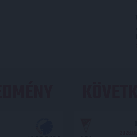
REDMÉNY
KÖVETK
O
2026.08