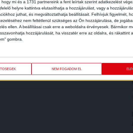
 hogy mi és a 1731 partnereink a fent leírtak szerint adatkezelést vég
elelő helyre kattintva elutasíthatja a hozzájárulást, vagy a hozzájárul
iókhoz juthat, és megváltoztathatja beállításait.
Felhívjuk figyelmét, 
ezeléséhez nem feltétlenül szükséges az Ön hozzájárulása, de jogában 
zelés ellen. A beállításai csak erre a weboldalra érvényesek. Bármikor m
isszavonhatja hozzájárulását, ha visszatér erre az oldalra, és rákattint a
lem" gombra.
ETŐSÉGEK
NEM FOGADOM EL
EL