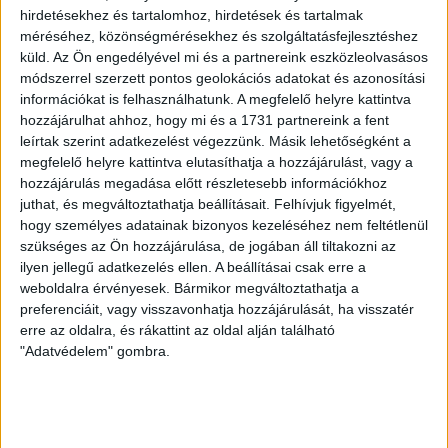
hirdetésekhez és tartalomhoz, hirdetések és tartalmak
LEGUTÓBBI HÍREK
méréséhez, közönségmérésekhez és szolgáltatásfejlesztéshez
küld.
Az Ön engedélyével mi és a partnereink eszközleolvasásos
módszerrel szerzett pontos geolokációs adatokat és azonosítási
ÉRVÉNYESÜLT A PAPÍRFORMA
DVSC-FC
:
információkat is felhasználhatunk. A megfelelő helyre kattintva
hozzájárulhat ahhoz, hogy mi és a 1731 partnereink a fent
COPENHAGEN 0-3
leírtak szerint adatkezelést végezzünk. Másik lehetőségként a
megfelelő helyre kattintva elutasíthatja a hozzájárulást, vagy a
2026.08.06.
hozzájárulás megadása előtt részletesebb információkhoz
Az örmény Pjunyik Jereván búcsúztatása után a bombaerős,
juthat, és megváltoztathatja beállításait.
Felhívjuk figyelmét,
válogatottakkal teletűzdelt, dán rekordbajnok FC
hogy személyes adatainak bizonyos kezeléséhez nem feltétlenül
Copenhagen (Köbenhavn) együttesét fogadta a Loki
szükséges az Ön hozzájárulása, de jogában áll tiltakozni az
csütörtökön este az UEFA Konferencia Liga 3.
ilyen jellegű adatkezelés ellen. A beállításai csak erre a
selejtezőkörének első mérkőzésén. A kezdőcsapatban ott
weboldalra érvényesek. Bármikor megváltoztathatja a
volt többek között Szécsi Márk, Batik Bence és a DVSC-ben
preferenciáit, vagy visszavonhatja hozzájárulását, ha visszatér
most debütáló Dénes Vilmos is. A találkozót a hőség dacára
erre az oldalra, és rákattint az oldal alján található
mindkét gárda viszonylag […]
"Adatvédelem" gombra.
Bővebben →
RENDKÍVÜLI HŐSÉG
TÖBB MÓDON IS
: