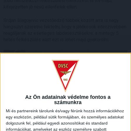
több nemzetközi felkészülési mérkőzést is vív majd,
kifejezetten jó nevű ellenfelek ellen.
Srdjan Blagojevic vezetőedző többek között arra is nagy
hangsúlyt szeretne fektetni, hogy a játékosok intenzívebben
reagáljanak az esetleges labdavesztésekre, a mintegy 5
hetes felkészülés alatt ezt is lehet majd gyakorolni.
Az Ön adatainak védelme fontos a
számunkra
Mi és partnereink tárolunk és/vagy férünk hozzá információkhoz
egy eszközön, például sütik formájában, és személyes adatokat
dolgozunk fel, például egyedi azonosítókat és standard
információkat, amelyeket az eszköz személyre szabott