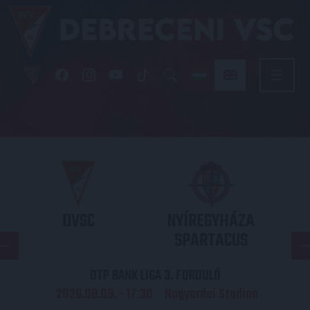
DVSC
NYÍREGYHÁZA
SPARTACUS
OTP BANK LIGA 3. FORDULÓ
2026.08.09. - 17
30
Nagyerdei Stadion
: