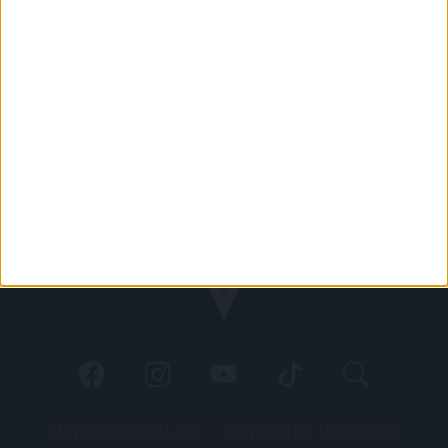
PÁLYARENDSZABÁLYOK
ADATKEZELÉSI TÁJÉKOZATÓ