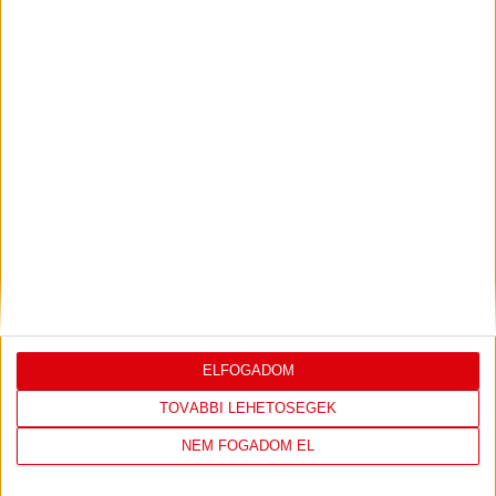
JEREVÁN-DVSC 0-0, GERT REMMEL
ÉRTÉKELÉSE
Bővebben →
LEGUTÓBBI EREDMÉNY
ELFOGADOM
TOVÁBBI LEHETŐSÉGEK
DVSC
FC
NEM FOGADOM EL
COPENHAGEN