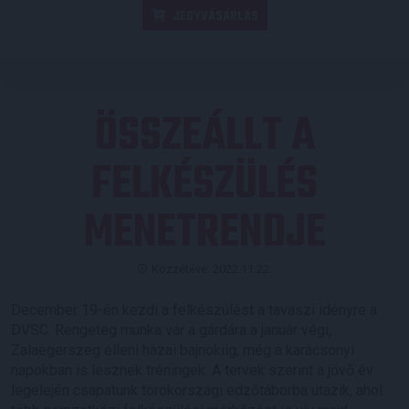
JEGYVÁSÁRLÁS
ÖSSZEÁLLT A
FELKÉSZÜLÉS
MENETRENDJE
Közzétéve: 2022.11.22.
December 19-én kezdi a felkészülést a tavaszi idényre a
DVSC. Rengeteg munka vár a gárdára a január végi,
Zalaegerszeg elleni hazai bajnokiig, még a karácsonyi
napokban is lesznek tréningek. A tervek szerint a jövő év
legelején csapatunk törökországi edzőtáborba utazik, ahol