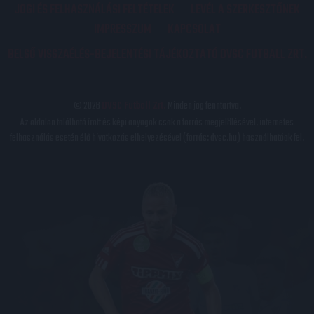
JOGI ÉS FELHASZNÁLÁSI FELTÉTELEK
LEVÉL A SZERKESZTŐNEK
IMPRESSZUM
KAPCSOLAT
BELSŐ VISSZAÉLÉS-BEJELENTÉSI TÁJÉKOZTATÓ DVSC FUTBALL ZRT.
© 2026
DVSC Futball Zrt.
Minden jog fenntartva.
Az oldalon található írott és képi anyagok csak a forrás megjelölésével, internetes
felhasználás esetén élő hivatkozás elhelyezésével (forrás: dvsc.hu) használhatóak fel.