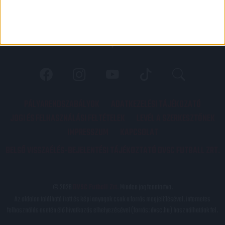
PÁLYARENDSZABÁLYOK
ADATKEZELÉSI TÁJÉKOZATÓ
JOGI ÉS FELHASZNÁLÁSI FELTÉTELEK
LEVÉL A SZERKESZTŐNEK
IMPRESSZUM
KAPCSOLAT
BELSŐ VISSZAÉLÉS-BEJELENTÉSI TÁJÉKOZTATÓ DVSC FUTBALL ZRT.
© 2026
DVSC Futball Zrt.
Minden jog fenntartva.
Az oldalon található írott és képi anyagok csak a forrás megjelölésével, internetes
felhasználás esetén élő hivatkozás elhelyezésével (forrás: dvsc.hu) használhatóak fel.