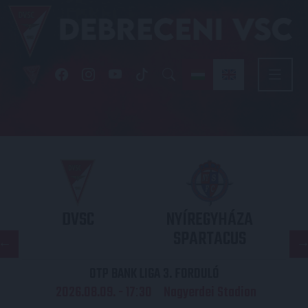
DVSC
NYÍREGYHÁZA
SPARTACUS
OTP BANK LIGA 3. FORDULÓ
2026.08.09. - 17
30
Nagyerdei Stadion
: