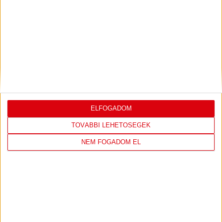
LEGUTÓBBI EREDMÉNY
DVSC
FC
COPENHAGEN
ELFOGADOM
19
:
00
TOVÁBBI LEHETŐSÉGEK
NEM FOGADOM EL
2026-08-
KONFERENCIA LIGA 3.
MECCS
06 19:00
SELEJTEZŐFDORDULÓ
RÉSZLETEI
TOVÁBBI EREDMÉNYEK