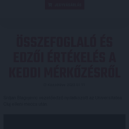
JEGYVÁSÁRLÁS
ÖSSZEFOGLALÓ ÉS
EDZŐI ÉRTÉKELÉS A
KEDDI MÉRKŐZÉSRŐL
Közzétéve: 2023.01.11.
Srdjan Blagojevic vezetőedző nyilatkozott az Universitatea
Cluj elleni meccs után.