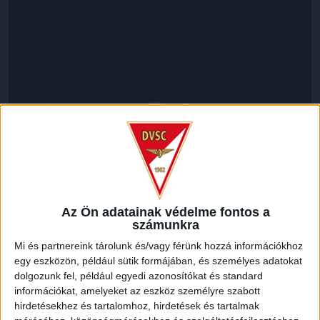
LEGUTÓBBI HÍREK
Az Ön adatainak védelme fontos a
SZURKOLÓI INFORMÁCIÓK A DVSC-
számunkra
NYÍREGYHÁZA RANGADÓRA
Mi és partnereink tárolunk és/vagy férünk hozzá információkhoz
egy eszközön, például sütik formájában, és személyes adatokat
2026.08.07.
dolgozunk fel, például egyedi azonosítókat és standard
A DVSC az OTP Bank Liga 3. fordulójában az ősi rivális
információkat, amelyeket az eszköz személyre szabott
Nyíregyházát fogadja augusztus 9-én, vasárnap 17.30-kor a
hirdetésekhez és tartalomhoz, hirdetések és tartalmak
Nagyerdei Stadionban. Nagy az érdeklődés, a találkozóra