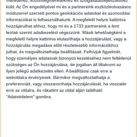
méréséhez, közönségmérésekhez és szolgáltatásfejlesztéshez
megvásárolhatók a jegyek online, a
küld.
Az Ön engedélyével mi és a partnereink eszközleolvasásos
www.nagyerdeistadion.hu oldalon, illetve személyesen a
módszerrel szerzett pontos geolokációs adatokat és azonosítási
stadion pénztáraiban (nyitva hétköznap 10 és 18,
információkat is felhasználhatunk. A megfelelő helyre kattintva
szombaton 10 és 15 óra között, vasárnap 10 órától). A DVSC
hozzájárulhat ahhoz, hogy mi és a 1733 partnereink a fent
Store vasárnap 12 […]
leírtak szerint adatkezelést végezzünk. Másik lehetőségként a
megfelelő helyre kattintva elutasíthatja a hozzájárulást, vagy a
Bővebben →
hozzájárulás megadása előtt részletesebb információkhoz
juthat, és megváltoztathatja beállításait.
Felhívjuk figyelmét,
ÉRVÉNYESÜLT A PAPÍRFORMA
DVSC-FC
:
hogy személyes adatainak bizonyos kezeléséhez nem feltétlenül
szükséges az Ön hozzájárulása, de jogában áll tiltakozni az
COPENHAGEN 0-3
ilyen jellegű adatkezelés ellen. A beállításai csak erre a
2026.08.06.
weboldalra érvényesek. Bármikor megváltoztathatja a
Az örmény Pjunyik Jereván búcsúztatása után a bombaerős,
preferenciáit, vagy visszavonhatja hozzájárulását, ha visszatér
válogatottakkal teletűzdelt, dán rekordbajnok FC
erre az oldalra, és rákattint az oldal alján található
"Adatvédelem" gombra.
Copenhagen (Köbenhavn) együttesét fogadta a Loki
csütörtökön este az UEFA Konferencia Liga 3.
selejtezőkörének első mérkőzésén. A kezdőcsapatban ott
volt többek között Szécsi Márk, Batik Bence és a DVSC-ben
most debütáló Dénes Vilmos is. A találkozót a hőség dacára
mindkét gárda viszonylag […]