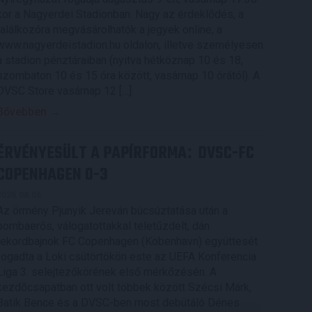
kor a Nagyerdei Stadionban. Nagy az érdeklődés, a
találkozóra megvásárolhatók a jegyek online, a
www.nagyerdeistadion.hu oldalon, illetve személyesen
a stadion pénztáraiban (nyitva hétköznap 10 és 18,
szombaton 10 és 15 óra között, vasárnap 10 órától). A
DVSC Store vasárnap 12 […]
Bővebben →
ÉRVÉNYESÜLT A PAPÍRFORMA
DVSC-FC
:
COPENHAGEN 0-3
2026.08.06.
Az örmény Pjunyik Jereván búcsúztatása után a
bombaerős, válogatottakkal teletűzdelt, dán
rekordbajnok FC Copenhagen (Köbenhavn) együttesét
fogadta a Loki csütörtökön este az UEFA Konferencia
Liga 3. selejtezőkörének első mérkőzésén. A
kezdőcsapatban ott volt többek között Szécsi Márk,
Batik Bence és a DVSC-ben most debütáló Dénes