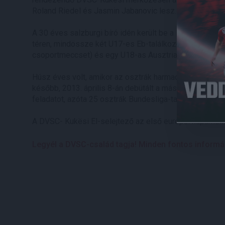
Roland Riedel és Jasmin Jabanovic lesz.
A 30 éves salzburgi bíró idén került be a FIFA játékve
téren, mindössze két U17-es Eb-találkozót (még márci
csoportmeccset) és egy U18-as Ausztria-Németország
Húsz éves volt, amikor az osztrák harmadosztályban e
később, 2013. április 8-án debütált a másodosztályban.
feladatot, azóta 25 osztrák Bundesliga-találkozót vezet
A DVSC- Kukësi El-selejtező az első európai kupamér
Legyél a DVSC-család tagja! Minden fontos információ