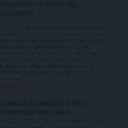
SZÁZALÉKNÁL IS TÖBBET KELL
BELEADNUNK
2026.08.07.
A DVSC-FC Copenhagen Konferencia Liga mérkőzés
örömteli eseménye volt, hogy sérüléséből felépülve
visszatért a pályára 22 éves szélsőnk, Vajda Botond.
Játékosunkat a visszatérésről és a vasárnapi,
Nyíregyháza elleni rangadóról is kérdeztük. – Nagyon
örülök, hogy újra pályára léphettem tétmeccsen, hiszen
majdnem négy hónapot kellett kihagynom. Az is
pozitívum, hogy egy ilyen erős ellenfél ellen
játszhattam […]
Bővebben →
SZURKOLÓI INFORMÁCIÓK A DVSC-
NYÍREGYHÁZA RANGADÓRA
A DVSC az OTP Bank Liga 3. fordulójában az ősi rivális
Nyíregyházát fogadja augusztus 9-én, vasárnap 17.30-