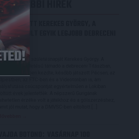
LEGUTÓBBI HÍREK
70 ÉVES LETT KEREKES GYÖRGY, A
VALAHA VOLT EGYIK LEGJOBB DEBRECENI
CSATÁR
2026.08.08.
Ma ünnepli 70. születésnapját Kerekes György. A
debreceni születésű támadó a debreceni Titászban,
majd a DMTE-ben kezdte, később játszott Pécsen, az
Újpestben, az FTC-ben és a Videotonban is, ám
pályafutása csúcspontját egyértelműen a Lokiban
töltött évek jelentették. A népszerű Gurigának
hihetetlen érzéke volt a játékhoz és a gólszerzéshez,
amit jól mutat, hogy a DMVSC-ben eltöltött […]
Bővebben →
VAJDA BOTOND
VASÁRNAP 100
: