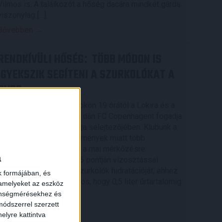
Vilmos is. A találkozót a hőség dacára mindkét gárda
viszonylag […]
Bővebben →
RENDKÍVÜLI HŐSÉG
TÖBB MÓDON IS
:
IGYEKSZIK SEGÍTENI A SZURKOLÓKAT A
DVSC
Nagy meccs vár csütörtökön 19 órától a Lokira és a
szurkolóira, csapatunk a dán FC Copenhagent fogadja
az UEFA Konferencia Liga selejtezőjében. Klubunk a
rendkívüli időjárási körülmények miatt több
intézkedésről is döntött a mai mérkőzésre
a
vonatkozóan. A stadion 6 pontján vízosztással
igyekszünk segíteni a szurkolók hidratációját, ehhez
k formájában, és
kapcsolódóan az is fontos, hogy 0,5 liter űrtartalomig
 amelyeket az eszköz
[…]
zönségmérésekhez és
ódszerrel szerzett
Bővebben →
elyre kattintva