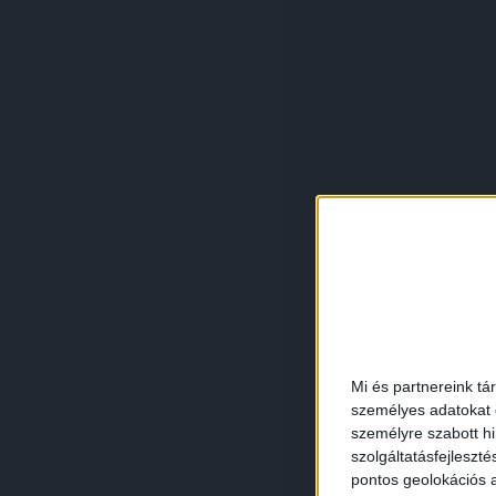
Mi és partnereink tá
személyes adatokat d
személyre szabott h
szolgáltatásfejleszté
pontos geolokációs a