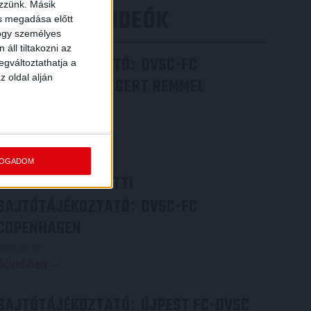
ezzünk. Másik
LEGÚJABB VIDEÓK
ás megadása előtt
hogy személyes
áll tiltakozni az
SAJTÓTÁJÉKOZTATÓ
DVSC-FC
:
egváltoztathatja a
z oldal alján
COPENHAGEN 0-3, GERT REMMEL
ÉRTÉKELÉSE
2026.08.07.
Bővebben →
FOGADOM
VIDEÓ! MECCS ELŐTTI
SAJTÓTÁJÉKOZTATÓ
DVSC-FC
:
COPENHAGEN
2026.08.05.
Bővebben →
SAJTÓTÁJÉKOZTATÓ
ÚJPEST FC-DVSC
: