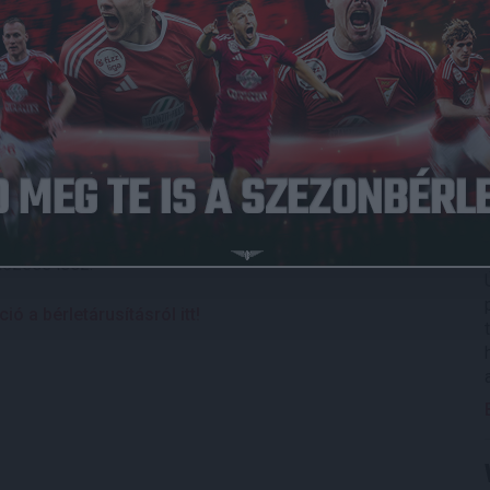
zetői keretébe, így nagy tapasztalata még nincs nemzetközi
usban a spanyol-koszovói, és az ukrán-spanyol
 barátságos válogatott összecsapást vezetett.
lőször szerepet kapott vezetőbíróként, majd négy évvel
 Újabb négy év elteltével már az élvonalban kapott
ett.
kőzése lesz.
 a bérletárusításról itt!