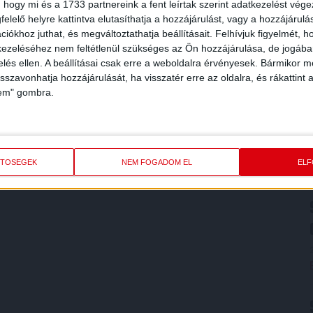
 hogy mi és a 1733 partnereink a fent leírtak szerint adatkezelést vég
elelő helyre kattintva elutasíthatja a hozzájárulást, vagy a hozzájárul
iókhoz juthat, és megváltoztathatja beállításait.
Felhívjuk figyelmét, 
ezeléséhez nem feltétlenül szükséges az Ön hozzájárulása, de jogában 
zelés ellen. A beállításai csak erre a weboldalra érvényesek. Bármikor m
isszavonhatja hozzájárulását, ha visszatér erre az oldalra, és rákattint a
lem" gombra.
ETŐSÉGEK
NEM FOGADOM EL
EL