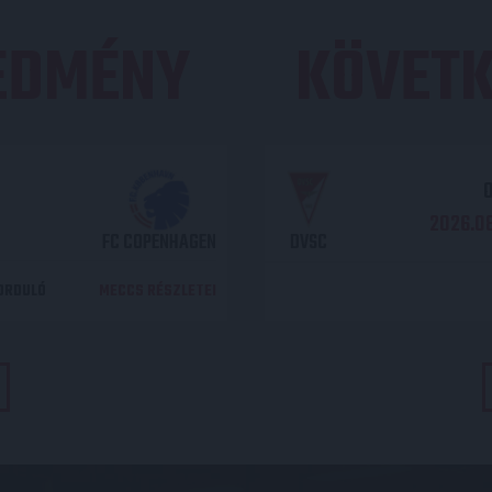
REDMÉNY
KÖVETK
O
2026.08
FC COPENHAGEN
DVSC
DORDULÓ
MECCS RÉSZLETEI