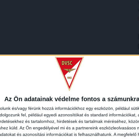
Az Ön adatainak védelme fontos a számunkr
rolunk és/vagy férünk hozzá információkhoz egy eszközön, például süti
olgozunk fel, például egyedi azonosítókat és standard információkat,
irdetésekhez és tartalomhoz, hirdetések és tartalmak méréséhez, kö
shez küld.
Az Ön engedélyével mi és a partnereink eszközleolvasásos m
datokat és azonosítási információkat is felhasználhatunk. A megfelelő h