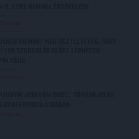
4-2, GERT REMMEL ÉRTÉKELÉSE
2026.08.03.
Bővebben →
DÉNES VILMOS
MEGTISZTELTETÉS, HOGY
:
ILYEN SZURKOLÓK ELŐTT LÉPHETEK
PÁLYÁRA
2026.07.31.
Bővebben →
PJUNYIK JEREVÁN-DVSC
TOVÁBBJUTÁS
:
A KONFERENCIA LIGÁBAN
Bővebben →