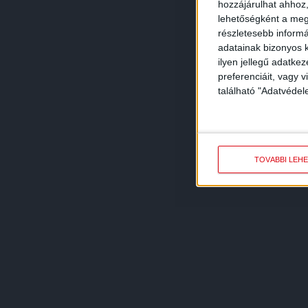
hozzájárulhat ahhoz,
lehetőségként a megf
részletesebb informác
adatainak bizonyos k
ilyen jellegű adatke
preferenciáit, vagy v
található "Adatvéde
TOVÁBBI LEH