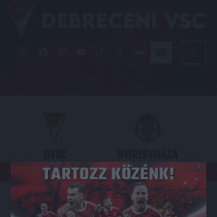
DVSC
NYÍREGYHÁZA
×
SPARTACUS
OTP BANK LIGA 3. FORDULÓ
2026.08.09. - 17
30
Nagyerdei Stadion
: