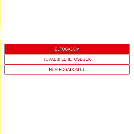
ILYEN SZURKOLÓK ELŐTT LÉPHETEK PÁLYÁRA
2026.07.31.
Bővebben →
PJUNYIK JEREVÁN-DVSC
TOVÁBBJUTÁS A
:
KONFERENCIA LIGÁBAN
ELFOGADOM
Bővebben →
TOVÁBBI LEHETŐSÉGEK
NEM FOGADOM EL
LEGUTÓBBI EREDMÉNY