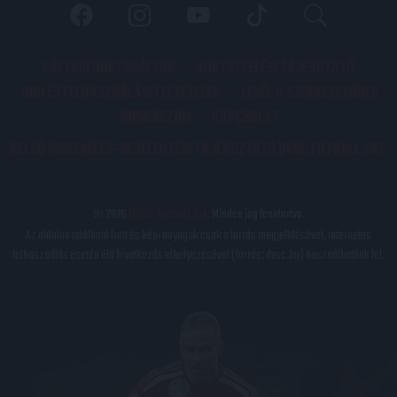
PÁLYARENDSZABÁLYOK
ADATKEZELÉSI TÁJÉKOZATÓ
JOGI ÉS FELHASZNÁLÁSI FELTÉTELEK
LEVÉL A SZERKESZTŐNEK
IMPRESSZUM
KAPCSOLAT
BELSŐ VISSZAÉLÉS-BEJELENTÉSI TÁJÉKOZTATÓ DVSC FUTBALL ZRT.
© 2026
DVSC Futball Zrt.
Minden jog fenntartva.
Az oldalon található írott és képi anyagok csak a forrás megjelölésével, internetes
felhasználás esetén élő hivatkozás elhelyezésével (forrás: dvsc.hu) használhatóak fel.