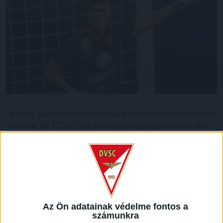
Öt fiatal, saját nevelésű játékosunk számára is emlékezetes
marad az NB I 2023/2024-es szezonja, ugyanis élete első
élvonalbeli találkozóján lépett pályára. Az ifjú labdarúgók
debütálása egyáltalán nem nevezhető véletlennek, hiszen
nagy részük gyakorlatilag folyamatosan a felnőttcsapattal
készült.
A 19 esztendős támadó,
Batai Tamás
még decemberben,
Kisvárdán, míg a 17 éves védő,
Hornyák Csaba
a márciusi,
Az Ön adatainak védelme fontos a
Zalaegerszeg elleni bajnokin mutatkozott be az NB I-ben. A
számunkra