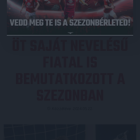
JEGYVÁSÁRLÁS
ÖT SAJÁT NEVELÉSŰ
FIATAL IS
BEMUTATKOZOTT A
SZEZONBAN
Közzétéve: 2024.05.22.