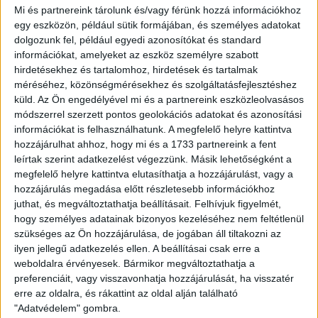
Puskás Akadémia elleni szezonzárón tehetséges kapusunk,
Mi és partnereink tárolunk és/vagy férünk hozzá információkhoz
Erdélyi Benedek
(18 éves), valamint
Gellén Balázs
védő
egy eszközön, például sütik formájában, és személyes adatokat
(22 éves) és
Cibla Flórián
középpályás (19 éves) is
dolgozunk fel, például egyedi azonosítókat és standard
csereként beállva debütált és mutatta meg, hogy lehet rá
információkat, amelyeket az eszköz személyre szabott
számítani a jövőben.
hirdetésekhez és tartalomhoz, hirdetések és tartalmak
méréséhez, közönségmérésekhez és szolgáltatásfejlesztéshez
Külön kiemelendő, hogy az elmúlt bajnokságban az egész
küld.
Az Ön engedélyével mi és a partnereink eszközleolvasásos
NB I-es élvonalat tekintve a DVSC szerezte a legtöbb
módszerrel szerzett pontos geolokációs adatokat és azonosítási
fiatalpercet, ami szintén szép eredmény.
információkat is felhasználhatunk. A megfelelő helyre kattintva
hozzájárulhat ahhoz, hogy mi és a 1733 partnereink a fent
leírtak szerint adatkezelést végezzünk. Másik lehetőségként a
Fiatal játékosainknak gratulálunk!
megfelelő helyre kattintva elutasíthatja a hozzájárulást, vagy a
hozzájárulás megadása előtt részletesebb információkhoz
juthat, és megváltoztathatja beállításait.
Felhívjuk figyelmét,
hogy személyes adatainak bizonyos kezeléséhez nem feltétlenül
szükséges az Ön hozzájárulása, de jogában áll tiltakozni az
ilyen jellegű adatkezelés ellen. A beállításai csak erre a
weboldalra érvényesek. Bármikor megváltoztathatja a
preferenciáit, vagy visszavonhatja hozzájárulását, ha visszatér
erre az oldalra, és rákattint az oldal alján található
"Adatvédelem" gombra.