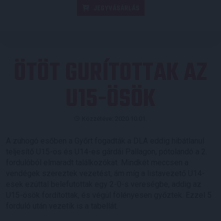
JEGYVÁSÁRLÁS
ÖTÖT GURÍTOTTAK AZ
U15-ÖSÖK
Közzétéve: 2020.10.01.
A zuhogó esőben a Győrt fogadták a DLA eddig hibátlanul
teljesítő U15-ös és U14-es gárdái Pallagon, pótolandó a 2.
fordulóból elmaradt találkozókat. Mindkét meccsen a
vendégek szereztek vezetést, ám míg a listavezető U14-
esek ezúttal belefutottak egy 2-0-s vereségbe, addig az
U15-ösök fordítottak, és végül fölényesen győztek. Ezzel 5
forduló után vezetik is a tabellát.