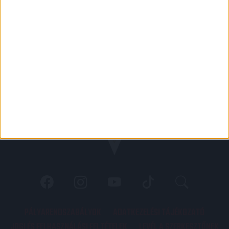
PÁLYARENDSZABÁLYOK
ADATKEZELÉSI TÁJÉKOZATÓ
JOGI ÉS FELHASZNÁLÁSI FELTÉTELEK
LEVÉL A SZERKESZTŐNEK