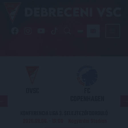
DVSC
FC
COPENHAGEN
KONFERENCIA LIGA 3. SELEJTEZŐFDORDULÓ
2026.08.06. - 19
00
Nagyerdei Stadion
: