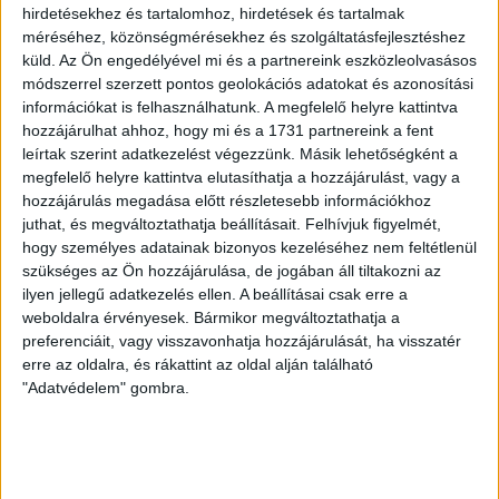
hirdetésekhez és tartalomhoz, hirdetések és tartalmak
gólt ajándékoztunk a Győrnek. A második játékrészben
méréséhez, közönségmérésekhez és szolgáltatásfejlesztéshez
kiválóan futballoztunk, nagyon tetszett a csapat, nagy
küld.
Az Ön engedélyével mi és a partnereink eszközleolvasásos
sebességgel és dinamikusan játszottunk. A mérkőzés
módszerrel szerzett pontos geolokációs adatokat és azonosítási
összképe alapján megérdemelt győzelmet arattunk, még
információkat is felhasználhatunk. A megfelelő helyre kattintva
ilyen arányban is.
hozzájárulhat ahhoz, hogy mi és a 1731 partnereink a fent
leírtak szerint adatkezelést végezzünk. Másik lehetőségként a
LEGUTÓBBI HÍREK
megfelelő helyre kattintva elutasíthatja a hozzájárulást, vagy a
hozzájárulás megadása előtt részletesebb információkhoz
juthat, és megváltoztathatja beállításait.
Felhívjuk figyelmét,
MEGÚJULT AZ AJÁNDÉKBOLT, CSÜTÖRTÖKÖN
hogy személyes adatainak bizonyos kezeléséhez nem feltétlenül
szükséges az Ön hozzájárulása, de jogában áll tiltakozni az
NYIT A DVSC STORE!
ilyen jellegű adatkezelés ellen. A beállításai csak erre a
2026.08.05.
weboldalra érvényesek. Bármikor megváltoztathatja a
Ízléses, korszerű külsővel és belsővel, megújult kínálattal
preferenciáit, vagy visszavonhatja hozzájárulását, ha visszatér
erre az oldalra, és rákattint az oldal alján található
vár mindenkit a DVSC felújítás után csütörtökön 16 órakor
"Adatvédelem" gombra.
újra nyitó ajándékboltja, a DVSC Store. Érdemes ellátogatni
az üzletbe, amely pénteken 10 és 18 óra, szombaton 10 és
15 óra között, vasárnap pedig 12 órától várja a szurkolókat.
Hajrá, Loki!
Bővebben →