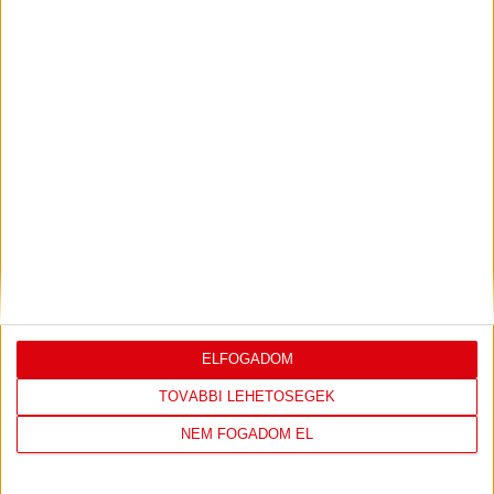
VIDEÓ! SAJTÓTÁJÉKOZTATÓ
PJUNYIK
:
JEREVÁN-DVSC 0-0, GERT REMMEL
ÉRTÉKELÉSE
Bővebben →
LEGUTÓBBI EREDMÉNY
ELFOGADOM
TOVÁBBI LEHETŐSÉGEK
ÚJPEST FC
DVSC
NEM FOGADOM EL