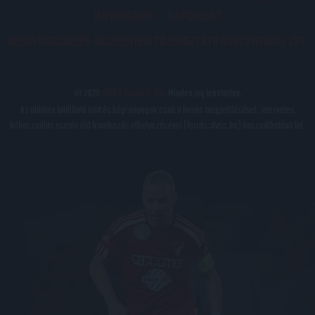
IMPRESSZUM
KAPCSOLAT
BELSŐ VISSZAÉLÉS-BEJELENTÉSI TÁJÉKOZTATÓ DVSC FUTBALL ZRT.
© 2026
DVSC Futball Zrt.
Minden jog fenntartva.
Az oldalon található írott és képi anyagok csak a forrás megjelölésével, internetes
felhasználás esetén élő hivatkozás elhelyezésével (forrás: dvsc.hu) használhatóak fel.