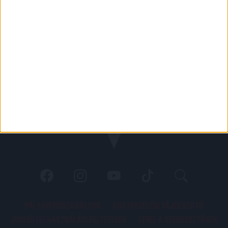
PÁLYARENDSZABÁLYOK
ADATKEZELÉSI TÁJÉKOZATÓ
JOGI ÉS FELHASZNÁLÁSI FELTÉTELEK
LEVÉL A SZERKESZTŐNEK