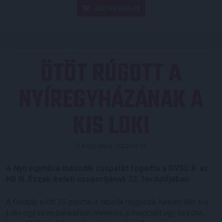
JEGYVÁSÁRLÁS
ÖTÖT RÚGOTT A
NYÍREGYHÁZÁNAK A
KIS LOKI
Közzétéve: 2026.03.29.
A Nyíregyháza második csapatát fogadta a DVSC II. az
NB III. Észak-keleti csoportjának 22. fordulójában.
A forduló előtt 39 ponttal a tabella negyedik helyén álló kis
Loki egészen parádésan menetel, a meccset úgy kezdte,