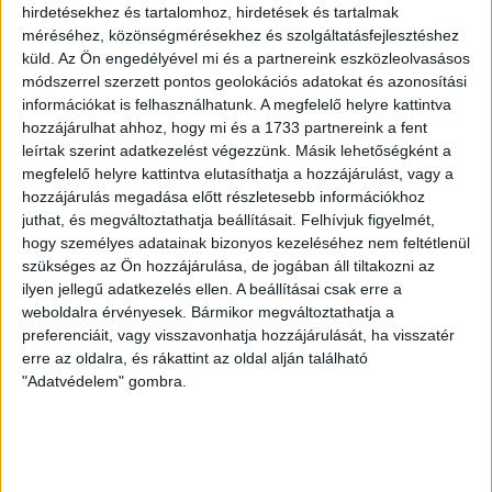
hirdetésekhez és tartalomhoz, hirdetések és tartalmak
méréséhez, közönségmérésekhez és szolgáltatásfejlesztéshez
küld.
Az Ön engedélyével mi és a partnereink eszközleolvasásos
VAJDA BOTOND
VASÁRNAP 100
:
módszerrel szerzett pontos geolokációs adatokat és azonosítási
SZÁZALÉKNÁL IS TÖBBET KELL BELEADNUNK
információkat is felhasználhatunk. A megfelelő helyre kattintva
hozzájárulhat ahhoz, hogy mi és a 1733 partnereink a fent
2026.08.07.
leírtak szerint adatkezelést végezzünk. Másik lehetőségként a
A DVSC-FC Copenhagen Konferencia Liga mérkőzés
megfelelő helyre kattintva elutasíthatja a hozzájárulást, vagy a
örömteli eseménye volt, hogy sérüléséből felépülve
hozzájárulás megadása előtt részletesebb információkhoz
visszatért a pályára 22 éves szélsőnk, Vajda Botond.
juthat, és megváltoztathatja beállításait.
Felhívjuk figyelmét,
Játékosunkat a visszatérésről és a vasárnapi, Nyíregyháza
hogy személyes adatainak bizonyos kezeléséhez nem feltétlenül
elleni rangadóról is kérdeztük. – Nagyon örülök, hogy újra
szükséges az Ön hozzájárulása, de jogában áll tiltakozni az
pályára léphettem tétmeccsen, hiszen majdnem négy
ilyen jellegű adatkezelés ellen. A beállításai csak erre a
hónapot kellett kihagynom. Az is pozitívum, hogy egy ilyen
weboldalra érvényesek. Bármikor megváltoztathatja a
erős ellenfél ellen játszhattam […]
preferenciáit, vagy visszavonhatja hozzájárulását, ha visszatér
erre az oldalra, és rákattint az oldal alján található
Bővebben →
"Adatvédelem" gombra.
SZURKOLÓI INFORMÁCIÓK A DVSC-
NYÍREGYHÁZA RANGADÓRA