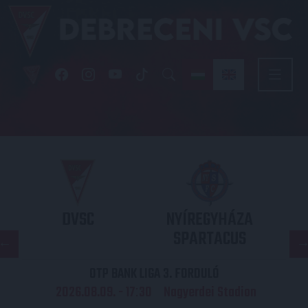
DVSC
NYÍREGYHÁZA
SPARTACUS
OTP BANK LIGA 3. FORDULÓ
2026.08.09. - 17
30
Nagyerdei Stadion
: