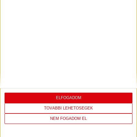
KONFERENCIA LIGÁBAN
Bővebben →
LEGUTÓBBI EREDMÉNY
ELFOGADOM
DVSC
FC
TOVÁBBI LEHETŐSÉGEK
COPENHAGEN
NEM FOGADOM EL