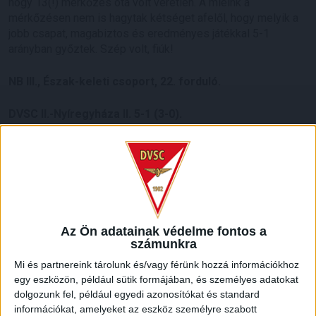
hogy 13(!) mérkőzés óta volt veretlen. A mieink a
mérkőzésen nem is hagytak kétséget afelől, hogy melyik a
jobb csapat, magabiztos és eredményes játékkal 5-1
arányban győztek. Szép volt, fiúk!
NB III., Észak-keleti csoport, 22. forduló.
DVSC II.-Nyíregyháza II. 5-1 (3-0).
Debrecen, 200 néző. Vezette: Dobai J.
DVSC II.:
Szondi – Rácz, Gyenti, Asztalos (Kis Gy., 79.),
Török, Grassi, Nyikos, Farkas T. (Perpék, 79.), Patai (Kristóf,
60.), Cibla (Lovas, 84.), Doktor (Lólé, 60.). Vezetőedző: Máté
Péter.
Az Ön adatainak védelme fontos a
számunkra
Gól:
Nyikos (7., 86.), Patai (26.), Asztalos (43.), Cibla (62.),
Mi és partnereink tárolunk és/vagy férünk hozzá információkhoz
illetve Kiss H. (69.).
egy eszközön, például sütik formájában, és személyes adatokat
dolgozunk fel, például egyedi azonosítókat és standard
LEGUTÓBBI HÍREK
információkat, amelyeket az eszköz személyre szabott