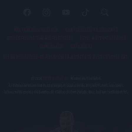
PÁLYARENDSZABÁLYOK
ADATKEZELÉSI TÁJÉKOZATÓ
JOGI ÉS FELHASZNÁLÁSI FELTÉTELEK
LEVÉL A SZERKESZTŐNEK
IMPRESSZUM
KAPCSOLAT
BELSŐ VISSZAÉLÉS-BEJELENTÉSI TÁJÉKOZTATÓ DVSC FUTBALL ZRT.
© 2026
DVSC Futball Zrt.
Minden jog fenntartva.
Az oldalon található írott és képi anyagok csak a forrás megjelölésével, internetes
felhasználás esetén élő hivatkozás elhelyezésével (forrás: dvsc.hu) használhatóak fel.