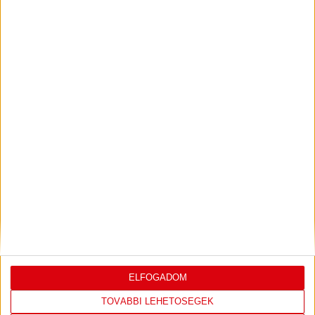
ILYEN SZURKOLÓK ELŐTT LÉPHETEK PÁLYÁRA
2026.07.31.
Bővebben →
PJUNYIK JEREVÁN-DVSC
TOVÁBBJUTÁS A
:
KONFERENCIA LIGÁBAN
Bővebben →
LEGUTÓBBI EREDMÉNY
ELFOGADOM
TOVÁBBI LEHETŐSÉGEK