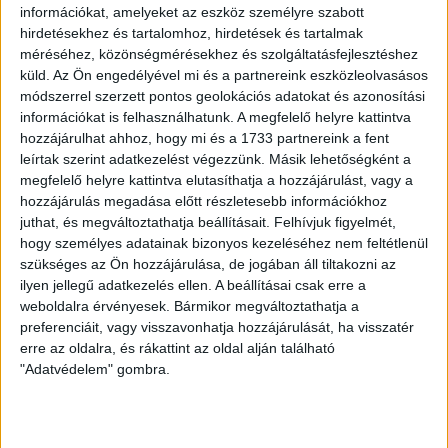
információkat, amelyeket az eszköz személyre szabott
A vendégpénztár 15.45-kor, a stadion kapui 16.45 órakor
hirdetésekhez és tartalomhoz, hirdetések és tartalmak
nyitnak.
méréséhez, közönségmérésekhez és szolgáltatásfejlesztéshez
küld.
Az Ön engedélyével mi és a partnereink eszközleolvasásos
LEGUTÓBBI HÍREK
módszerrel szerzett pontos geolokációs adatokat és azonosítási
információkat is felhasználhatunk. A megfelelő helyre kattintva
hozzájárulhat ahhoz, hogy mi és a 1733 partnereink a fent
70 ÉVES LETT KEREKES GYÖRGY, A VALAHA
leírtak szerint adatkezelést végezzünk. Másik lehetőségként a
megfelelő helyre kattintva elutasíthatja a hozzájárulást, vagy a
VOLT EGYIK LEGJOBB DEBRECENI CSATÁR
hozzájárulás megadása előtt részletesebb információkhoz
juthat, és megváltoztathatja beállításait.
Felhívjuk figyelmét,
2026.08.08.
hogy személyes adatainak bizonyos kezeléséhez nem feltétlenül
Ma ünnepli 70. születésnapját Kerekes György. A debreceni
szükséges az Ön hozzájárulása, de jogában áll tiltakozni az
születésű támadó a debreceni Titászban, majd a DMTE-ben
ilyen jellegű adatkezelés ellen. A beállításai csak erre a
kezdte, később játszott Pécsen, az Újpestben, az FTC-ben
weboldalra érvényesek. Bármikor megváltoztathatja a
és a Videotonban is, ám pályafutása csúcspontját
preferenciáit, vagy visszavonhatja hozzájárulását, ha visszatér
egyértelműen a Lokiban töltött évek jelentették. A népszerű
erre az oldalra, és rákattint az oldal alján található
Gurigának hihetetlen érzéke volt a játékhoz és a
"Adatvédelem" gombra.
gólszerzéshez, amit jól mutat, hogy a DMVSC-ben eltöltött
[…]
Bővebben →