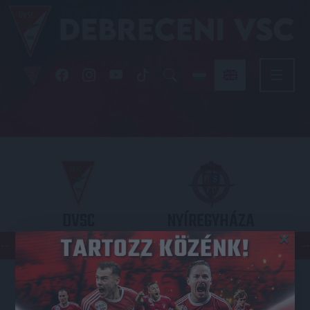
DVSC
NYÍREGYHÁZA
×
SPARTACUS
OTP BANK LIGA 3. FORDULÓ
2026.08.09. - 17
30
Nagyerdei Stadion
: