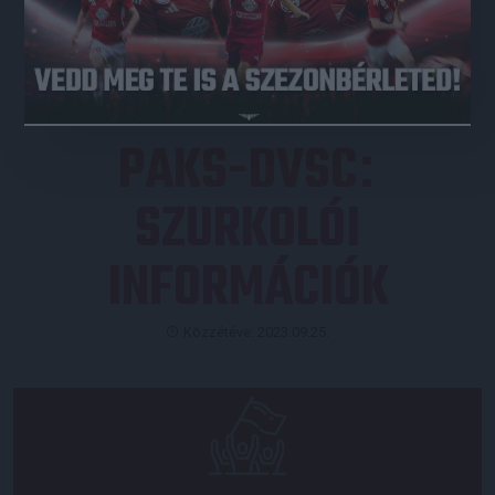
JEGYVÁSÁRLÁS
PAKS-DVSC
:
SZURKOLÓI
INFORMÁCIÓK
Közzétéve: 2023.09.25.