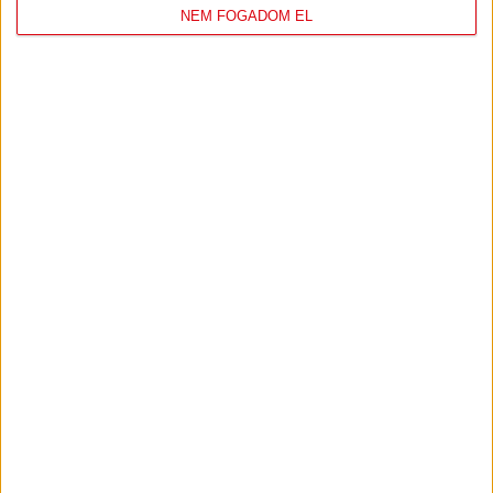
NEM FOGADOM EL
DVSC
FC
COPENHAGEN
0
-
3
2026-08-
KONFERENCIA LIGA 3.
MECCS
06 19:00
SELEJTEZŐFDORDULÓ
RÉSZLETEI
TOVÁBBI EREDMÉNYEK
KÖVETKEZŐ MÉRKŐZÉS