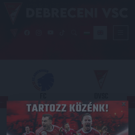
FC
DVSC
×
COPENHAGEN
KONFERENCIA LIGA 3. SELEJTEZŐFORDULÓ
2026.08.12. - 18
00
Parken Stadium
: