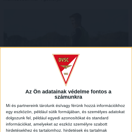
Az Ön adatainak védelme fontos a
számunkra
LEGUTÓBBI HÍREK
Mi és partnereink tárolunk és/vagy férünk hozzá információkhoz
egy eszközön, például sütik formájában, és személyes adatokat
dolgozunk fel, például egyedi azonosítókat és standard
KIKAPOTT A KIS LOKI
információkat, amelyeket az eszköz személyre szabott
2026.08.08.
hirdetésekhez és tartalomhoz, hirdetések és tartalmak