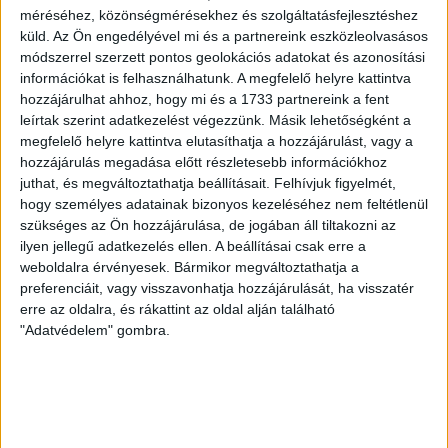
A DVSC II. szombaton Pallagon a Füzesabony gárdáját
méréséhez, közönségmérésekhez és szolgáltatásfejlesztéshez
fogadta az NB III. Észak-keleti csoport 3. fordulójában, s
küld.
Az Ön engedélyével mi és a partnereink eszközleolvasásos
ezúttal nem tudott pontot szerezni. NB III. Észak-keleti
módszerrel szerzett pontos geolokációs adatokat és azonosítási
információkat is felhasználhatunk. A megfelelő helyre kattintva
csoport, 3. forduló. DVSC II.-Füzesabony 1-2 (1-1). Pallag,
hozzájárulhat ahhoz, hogy mi és a 1733 partnereink a fent
200 néző, vezette: Oswald D. DVSC II.: Tuska – Myrtaj (Kiss
leírtak szerint adatkezelést végezzünk. Másik lehetőségként a
M., 46.), Farkas T., Macsó (Lovas, 75.), Vincze T., Hermann
megfelelő helyre kattintva elutasíthatja a hozzájárulást, vagy a
(Gyenti, […]
hozzájárulás megadása előtt részletesebb információkhoz
Bővebben →
juthat, és megváltoztathatja beállításait.
Felhívjuk figyelmét,
hogy személyes adatainak bizonyos kezeléséhez nem feltétlenül
70 ÉVES LETT KEREKES GYÖRGY, A VALAHA
szükséges az Ön hozzájárulása, de jogában áll tiltakozni az
ilyen jellegű adatkezelés ellen. A beállításai csak erre a
VOLT EGYIK LEGJOBB DEBRECENI CSATÁR
weboldalra érvényesek. Bármikor megváltoztathatja a
preferenciáit, vagy visszavonhatja hozzájárulását, ha visszatér
Ma ünnepli 70. születésnapját Kerekes György. A debreceni
erre az oldalra, és rákattint az oldal alján található
születésű támadó a debreceni Titászban, majd a DMTE-ben
"Adatvédelem" gombra.
kezdte, később játszott Pécsen, az Újpestben, az FTC-ben
és a Videotonban is, ám pályafutása csúcspontját
egyértelműen a Lokiban töltött évek jelentették. A népszerű
Gurigának hihetetlen érzéke volt a játékhoz és a
gólszerzéshez, amit jól mutat, hogy a DMVSC-ben eltöltött