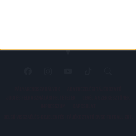
PÁLYARENDSZABÁLYOK
ADATKEZELÉSI TÁJÉKOZATÓ
JOGI ÉS FELHASZNÁLÁSI FELTÉTELEK
LEVÉL A SZERKESZTŐNEK
IMPRESSZUM
KAPCSOLAT
BELSŐ VISSZAÉLÉS-BEJELENTÉSI TÁJÉKOZTATÓ DVSC FUTBALL ZRT.