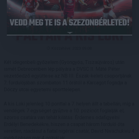
PÁLYÁN A KIS LOKI
Közzétéve: 2023.09.08.
Két idegenbeli győzelem (Gyöngyös, Tiszaújváros) után
ismét Debrecenben lép pályára a DVSC II. Máté Péter
vezetőedző együttese az NB III. Észak-keleti csoportjának
7. fordulójában szombaton 11 órától a Karcagot fogadja a
Dóczy utcai egyetemi sporttelepen.
A kis Loki jelenleg 10 ponttal a 7. helyen állt a tabellán, míg a
vendégek 7 egységet gyűjtve a 10. pozíciót foglalják el,
szoros csatára van tehát kilátás. Érdemes odafigyelni
Erdélyi Benedekékre, hiszen a csapat három forduló óta
veretlen, ráadásul a fiatal nigériai csatár, David Nwachukwu 4
mérkőzésen már 4 gólnál jár.