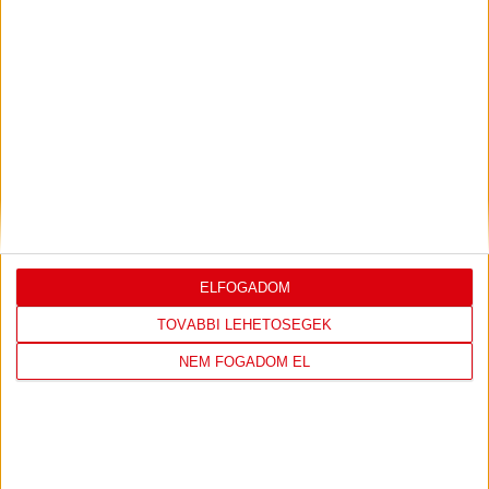
LEGUTÓBBI EREDMÉNY
DVSC
NYÍREGYHÁZA
ELFOGADOM
SPARTACUS
TOVÁBBI LEHETŐSÉGEK
17
:
30
NEM FOGADOM EL
2026-08-09
OTP BANK LIGA 3.
MECCS
17:30
FORDULÓ
RÉSZLETEI