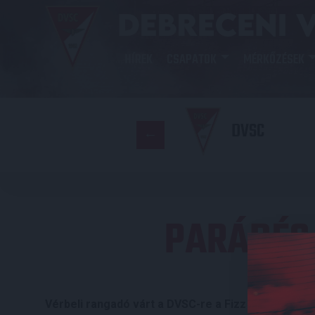
HÍREK
CSAPATOK
MÉRKŐZÉSEK
DVSC
PARÁDÉS
Vérbeli rangadó várt a DVSC-re a Fizz Liga 11. fo