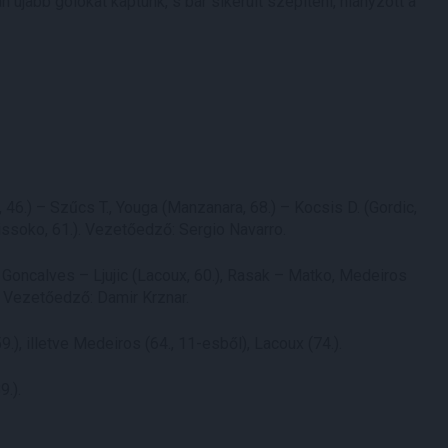
újabb gólokat kaptunk, s bár sikerült szépíteni, hiányzott a
 46.) – Szűcs T., Youga (Manzanara, 68.) – Kocsis D. (Gordic,
issoko, 61.). Vezetőedző: Sergio Navarro.
, Goncalves – Ljujic (Lacoux, 60.), Rasak – Matko, Medeiros
.). Vezetőedző: Damir Krznar.
59.), illetve Medeiros (64., 11-esből), Lacoux (74.).
9.).