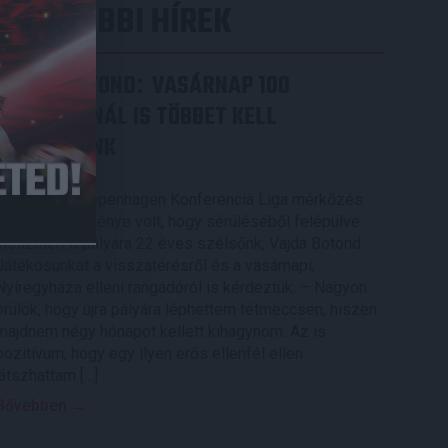
LEGUTÓBBI HÍREK
VAJDA BOTOND
VASÁRNAP 100
:
SZÁZALÉKNÁL IS TÖBBET KELL
BELEADNUNK
2026.08.07.
A DVSC-FC Copenhagen Konferencia Liga mérkőzés
örömteli eseménye volt, hogy sérüléséből felépülve
visszatért a pályára 22 éves szélsőnk, Vajda Botond.
Játékosunkat a visszatérésről és a vasárnapi,
Nyíregyháza elleni rangadóról is kérdeztük. – Nagyon
örülök, hogy újra pályára léphettem tétmeccsen, hiszen
majdnem négy hónapot kellett kihagynom. Az is
pozitívum, hogy egy ilyen erős ellenfél ellen
játszhattam […]
Bővebben →