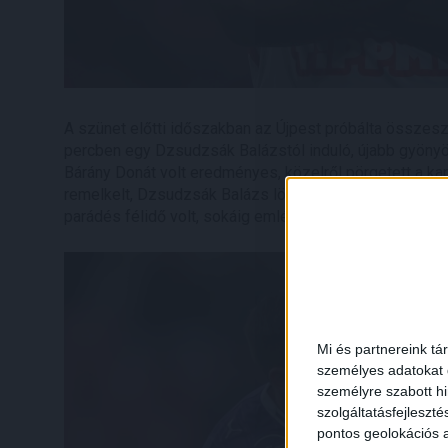
A szünet előtti időszakban az Újpest próbálta összesz
percben egy Dzsudzsák Balázstól induló, újabb gyön
Bárány Donát volt eredményes, közelről pörgetett a k
remelkelt, Dzsudzsák Balázs lövése után pedig a felső l
parádés félidő volt, sokáig emlékezetes debreceni tel
Mi és partnereink tá
személyes adatokat d
személyre szabott h
szolgáltatásfejleszté
pontos geolokációs a