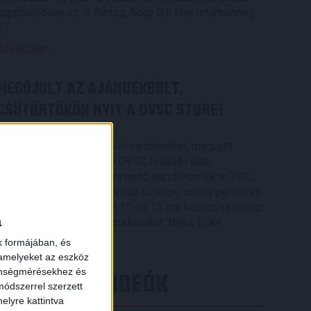
kapcsolódóan az is fontos, hogy 0,5 liter űrtartalomig
[…]
Bővebben →
MEGÚJULT AZ AJÁNDÉKBOLT,
CSÜTÖRTÖKÖN NYIT A DVSC STORE!
2026.08.05.
Ízléses, korszerű külsővel és belsővel, megújult
kínálattal vár mindenkit a DVSC felújítás után
csütörtökön 16 órakor újra nyitó ajándékboltja, a DVSC
Store. Érdemes ellátogatni az üzletbe, amely pénteken
10 és 18 óra, szombaton 10 és 15 óra között, vasárnap
a
pedig 12 órától várja a szurkolókat. Hajrá, Loki!
k formájában, és
Bővebben →
 amelyeket az eszköz
zönségmérésekhez és
LEGÚJABB VIDEÓK
ódszerrel szerzett
elyre kattintva