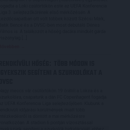
fogadta a Loki csütörtökön este az UEFA Konferencia
Liga 3. selejtezőkörének első mérkőzésén. A
kezdőcsapatban ott volt többek között Szécsi Márk,
Batik Bence és a DVSC-ben most debütáló Dénes
Vilmos is. A találkozót a hőség dacára mindkét gárda
viszonylag […]
Bővebben →
RENDKÍVÜLI HŐSÉG
TÖBB MÓDON IS
:
IGYEKSZIK SEGÍTENI A SZURKOLÓKAT A
DVSC
Nagy meccs vár csütörtökön 19 órától a Lokira és a
szurkolóira, csapatunk a dán FC Copenhagent fogadja
az UEFA Konferencia Liga selejtezőjében. Klubunk a
rendkívüli időjárási körülmények miatt több
intézkedésről is döntött a mai mérkőzésre
vonatkozóan. A stadion 6 pontján vízosztással
igyekszünk segíteni a szurkolók hidratációját, ehhez