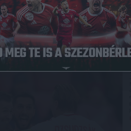
sén a Nagyerdei Stadionban. A kezdőcsapatban többek
nyolc, az Újpestben egy magyar játékos volt az első
k a már megszokott okos, taktikus játékkal nyitottak. Sőt,
 jobb oldali beadás után Bárány Donát maga elé tudta tenni a
emek kezdés tehát megvolt, és a folytatásban sem lehetett
minik ziccerénél Piscitellinek bravúrra volt szüksége a