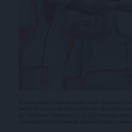
A másik oldalon Varga Ádámnak is volt némi dolga Mat
tartani! A 15. percben Amos Youga egy labdaszerzés utá
0.). Parádésan futballozott a Loki, egy kavarodás után 
Levegőben lógott a harmadik debreceni találat, mindek