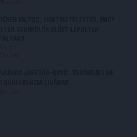
Bővebben →
DÉNES VILMOS
MEGTISZTELTETÉS, HOGY
:
ILYEN SZURKOLÓK ELŐTT LÉPHETEK
PÁLYÁRA
2026.07.31.
Bővebben →
PJUNYIK JEREVÁN-DVSC
TOVÁBBJUTÁS
:
A KONFERENCIA LIGÁBAN
Bővebben →