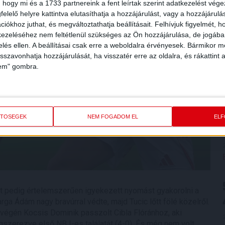
 hogy mi és a 1733 partnereink a fent leírtak szerint adatkezelést vég
elelő helyre kattintva elutasíthatja a hozzájárulást, vagy a hozzájárul
iókhoz juthat, és megváltoztathatja beállításait.
Felhívjuk figyelmét, 
ezeléséhez nem feltétlenül szükséges az Ön hozzájárulása, de jogában 
zelés ellen. A beállításai csak erre a weboldalra érvényesek. Bármikor m
isszavonhatja hozzájárulását, ha visszatér erre az oldalra, és rákattint a
lem" gombra.
ETŐSÉGEK
NEM FOGADOM EL
EL
st pedig értelemszerűen igyekezett nyomást gyakorolni a
ga Ádám nagy bravúrral védte, majd Tucic lőtt fölé közelről.
égén Kocsis Dominik passzolt Cibla Flóránhoz, aki
gszerezve első NB I-es találatát (4-0). És még nem volt