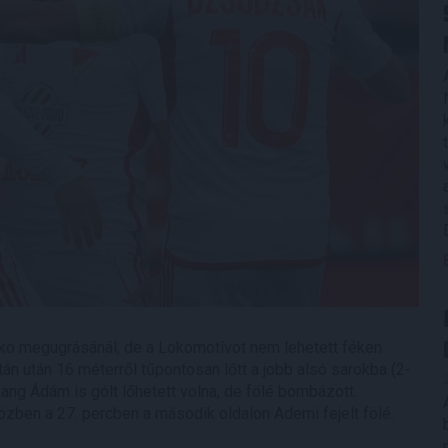
ko megugrásánál, de a Lokomotívot nem lehetett féken
n után 16 méterről tűpontosan lőtt a jobb alsó sarokba (2-
Lang Ádám is gólt lőhetett volna, de fölé bombázott.
özben a 27. percben a második oldalon Ademi fejelt fölé.