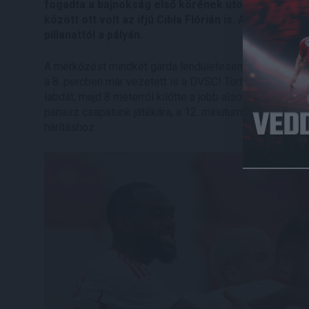
fogadta a bajnokság első körének utolsó mérkőzé
között ott volt az ifjú Cibla Flórián is. A Lokiban 
pillanattól a pályán.
A mérkőzést mindkét gárda lendületesen kezdte, a miein
a 8. percben már vezetett is a DVSC! Történt, hogy egy
labdát, majd 8 méterről kilőtte a jobb alsót (1-0). A r
panasz csapatunk játékára, a 12. minutumban Kocsis Do
hárításhoz.