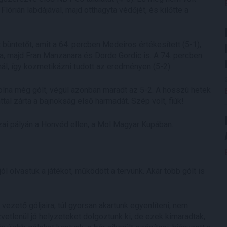
órián labdájával, majd otthagyta védőjét, és kilőtte a
büntetőt, amit a 64. percben Medeiros értékesített (5-1),
 majd Fran Manzanara és Dorde Gordic is. A 74. percben
ál, így kozmetikázni tudott az eredményen (5-2).
lna még gólt, végül azonban maradt az 5-2. A hosszú hetek
tal zárta a bajnokság első harmadát. Szép volt, fiúk!
azai pályán a Honvéd ellen, a Mol Magyar Kupában.
ól olvastuk a játékot, működött a tervünk. Akár több gólt is
 vezető góljaira, túl gyorsan akartunk egyenlíteni, nem
özvetlenül jó helyzeteket dolgoztunk ki, de ezek kimaradtak,