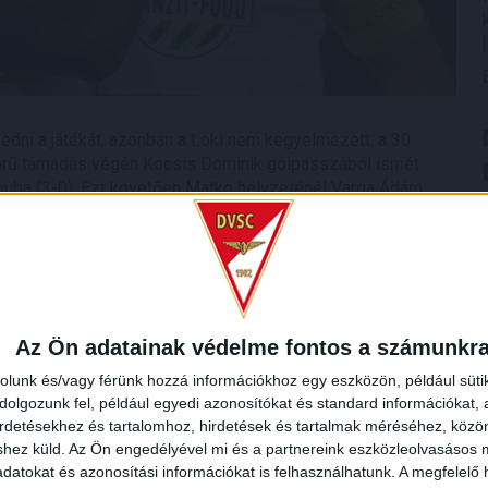
edni a játékát, azonban a Loki nem kegyelmezett: a 30.
yörű támadás végén Kocsis Dominik gólpasszából ismét
apuba (3-0). Ezt követően Matko helyzeténél Varga Ádám
écről kijött a labda. A pihenőig így több gól nem esett,
jesítmény!
Az Ön adatainak védelme fontos a számunkr
rolunk és/vagy férünk hozzá információkhoz egy eszközön, például süti
olgozunk fel, például egyedi azonosítókat és standard információkat,
irdetésekhez és tartalomhoz, hirdetések és tartalmak méréséhez, kö
shez küld.
Az Ön engedélyével mi és a partnereink eszközleolvasásos m
datokat és azonosítási információkat is felhasználhatunk. A megfelelő h