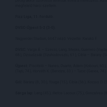
pedig akkor szorossá tehettük volna a mérkőzést. Aztán 
megfelelő harci szellem.
Fizz Liga, 11. forduló.
DVSC-Újpest 5-2 (3-0).
Nagyerdei Stadion, 6647 néző. Vezette: Karakó F.
DVSC:
Varga Á. – Szécsi, Lang, Mejías, Guerrero (Vajda,
68.), Dzsudzsák (Szuhodovszki, 61.), Cibla – Bárány (S
Újpest:
Piscitelli – Nunes, Duarte, Adem (Kobouri, 60.)
(Tajti, 74.), Horváth K. (Beridze, 33.) – Tucic (Ganea, 74
Gól:
Bárány (8., 30.), Youga (15.), Cibla (56.), Kocsis D. (
Sárga lap:
Lang (45.), illetce Lacoux (75.), Goncalves (8