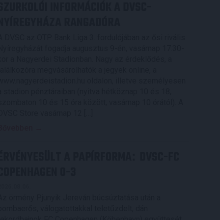
SZURKOLÓI INFORMÁCIÓK A DVSC-
NYÍREGYHÁZA RANGADÓRA
A DVSC az OTP Bank Liga 3. fordulójában az ősi rivális
Nyíregyházát fogadja augusztus 9-én, vasárnap 17.30-
kor a Nagyerdei Stadionban. Nagy az érdeklődés, a
találkozóra megvásárolhatók a jegyek online, a
www.nagyerdeistadion.hu oldalon, illetve személyesen
a stadion pénztáraiban (nyitva hétköznap 10 és 18,
szombaton 10 és 15 óra között, vasárnap 10 órától). A
DVSC Store vasárnap 12 […]
Bővebben →
ÉRVÉNYESÜLT A PAPÍRFORMA
DVSC-FC
:
COPENHAGEN 0-3
2026.08.06.
Az örmény Pjunyik Jereván búcsúztatása után a
bombaerős, válogatottakkal teletűzdelt, dán
rekordbajnok FC Copenhagen (Köbenhavn) együttesét