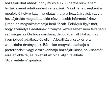
ZTE FC-FERENCVÁROSI TC
hozzájárulhat ahhoz, hogy mi és a 1733 partnereink a fent
leírtak szerint adatkezelést végezzünk. Másik lehetőségként a
megfelelő helyre kattintva elutasíthatja a hozzájárulást, vagy a
hozzájárulás megadása előtt részletesebb információkhoz
6. forduló
juthat, és megváltoztathatja beállításait.
Felhívjuk figyelmét,
hogy személyes adatainak bizonyos kezeléséhez nem feltétlenül
Augusztus 30., péntek
szükséges az Ön hozzájárulása, de jogában áll tiltakozni az
ilyen jellegű adatkezelés ellen. A beállításai csak erre a
FEHÉRVÁR FC-MTK BUDAPEST 20.00 (M4 Sport)
weboldalra érvényesek. Bármikor megváltoztathatja a
preferenciáit, vagy visszavonhatja hozzájárulását, ha visszatér
Augusztus 31., szombat
erre az oldalra, és rákattint az oldal alján található
"Adatvédelem" gombra.
DVSC-ZTE FC 17.45 (M4 Sport)
DVTK-ETO FC GYŐR 20.00 (M4 Sport)
Szeptember 1., vasárnap
KECSKEMÉTI TE-ÚJPEST FC 15.00 (M4 Sport+)
PAKSI FC-PUSKÁS AKADÉMIA FC 17.30 (M4 Sport)
FERENCVÁROSI TC-NYÍREGYHÁZA SPARTACUS FC
19.45 (M4 Sport)