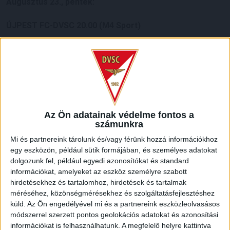
Augusztus 23., péntek:
ÚJPEST FC-DVSC 20.00 (M4 Sport)
Augusztus 24., szombat:
DVTK-KECSKEMÉTI TE 16.45 (M4 Sport)
Augusztus 25., vasárnap:
Az Ön adatainak védelme fontos a
NYÍREGYHÁZA SPARTACUS FC-FEHÉRVÁR FC 17.45 (M4
számunkra
Sport)
Mi és partnereink tárolunk és/vagy férünk hozzá információkhoz
egy eszközön, például sütik formájában, és személyes adatokat
December 4., szerda:
dolgozunk fel, például egyedi azonosítókat és standard
információkat, amelyeket az eszköz személyre szabott
MTK BUDAPEST-PAKSI FC
hirdetésekhez és tartalomhoz, hirdetések és tartalmak
ETO FC GYŐR-PUSKÁS AKADÉMIA FC
méréséhez, közönségmérésekhez és szolgáltatásfejlesztéshez
küld.
Az Ön engedélyével mi és a partnereink eszközleolvasásos
Február 5., szerda:
módszerrel szerzett pontos geolokációs adatokat és azonosítási
információkat is felhasználhatunk. A megfelelő helyre kattintva