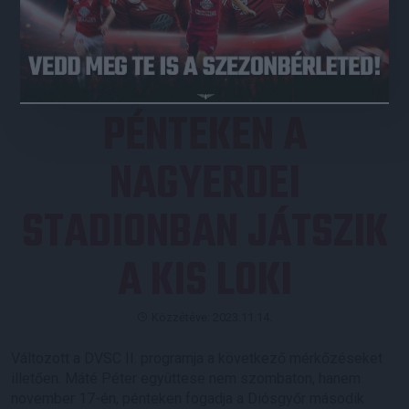
JEGYVÁSÁRLÁS
PÉNTEKEN A
NAGYERDEI
STADIONBAN JÁTSZIK
A KIS LOKI
Közzétéve: 2023.11.14.
Változott a DVSC II. programja a következő mérkőzéseket
illetően. Máté Péter együttese nem szombaton, hanem
november 17-én, pénteken fogadja a Diósgyőr második