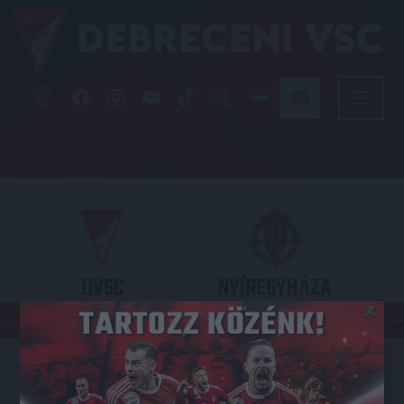
DVSC
NYÍREGYHÁZA
×
SPARTACUS
OTP BANK LIGA 3. FORDULÓ
2026.08.09. - 17
30
Nagyerdei Stadion
: