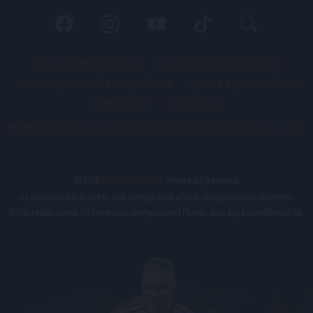
PÁLYARENDSZABÁLYOK
ADATKEZELÉSI TÁJÉKOZATÓ
JOGI ÉS FELHASZNÁLÁSI FELTÉTELEK
LEVÉL A SZERKESZTŐNEK
IMPRESSZUM
KAPCSOLAT
BELSŐ VISSZAÉLÉS-BEJELENTÉSI TÁJÉKOZTATÓ DVSC FUTBALL ZRT.
© 2026
DVSC Futball Zrt.
Minden jog fenntartva.
Az oldalon található írott és képi anyagok csak a forrás megjelölésével, internetes
felhasználás esetén élő hivatkozás elhelyezésével (forrás: dvsc.hu) használhatóak fel.