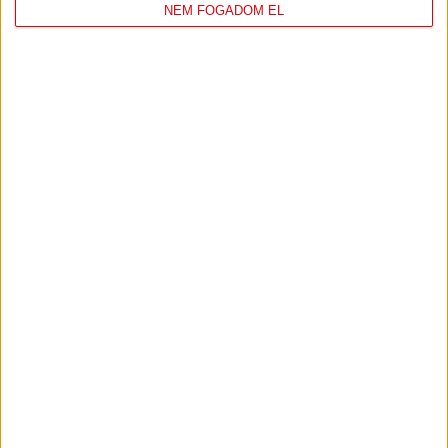
NEM FOGADOM EL
DVSC
FC
COPENHAGEN
19
:
00
2026-08-
KONFERENCIA LIGA 3.
MECCS
06 19:00
SELEJTEZŐFDORDULÓ
RÉSZLETEI
TOVÁBBI EREDMÉNYEK
KÖVETKEZŐ MÉRKŐZÉS