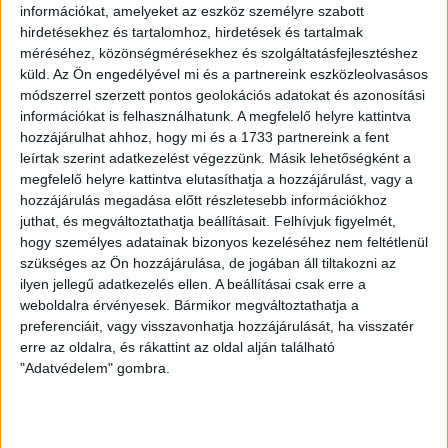
információkat, amelyeket az eszköz személyre szabott
hirdetésekhez és tartalomhoz, hirdetések és tartalmak
méréséhez, közönségmérésekhez és szolgáltatásfejlesztéshez
küld.
Az Ön engedélyével mi és a partnereink eszközleolvasásos
módszerrel szerzett pontos geolokációs adatokat és azonosítási
információkat is felhasználhatunk. A megfelelő helyre kattintva
LEGUTÓBBI HÍREK
hozzájárulhat ahhoz, hogy mi és a 1733 partnereink a fent
leírtak szerint adatkezelést végezzünk. Másik lehetőségként a
megfelelő helyre kattintva elutasíthatja a hozzájárulást, vagy a
VAJDA BOTOND
VASÁRNAP 100
:
hozzájárulás megadása előtt részletesebb információkhoz
juthat, és megváltoztathatja beállításait.
Felhívjuk figyelmét,
SZÁZALÉKNÁL IS TÖBBET KELL BELEADNUNK
hogy személyes adatainak bizonyos kezeléséhez nem feltétlenül
2026.08.07.
szükséges az Ön hozzájárulása, de jogában áll tiltakozni az
A DVSC-FC Copenhagen Konferencia Liga mérkőzés
ilyen jellegű adatkezelés ellen. A beállításai csak erre a
örömteli eseménye volt, hogy sérüléséből felépülve
weboldalra érvényesek. Bármikor megváltoztathatja a
visszatért a pályára 22 éves szélsőnk, Vajda Botond.
preferenciáit, vagy visszavonhatja hozzájárulását, ha visszatér
erre az oldalra, és rákattint az oldal alján található
Játékosunkat a visszatérésről és a vasárnapi, Nyíregyháza
"Adatvédelem" gombra.
elleni rangadóról is kérdeztük. – Nagyon örülök, hogy újra
pályára léphettem tétmeccsen, hiszen majdnem négy
hónapot kellett kihagynom. Az is pozitívum, hogy egy ilyen
erős ellenfél ellen játszhattam […]