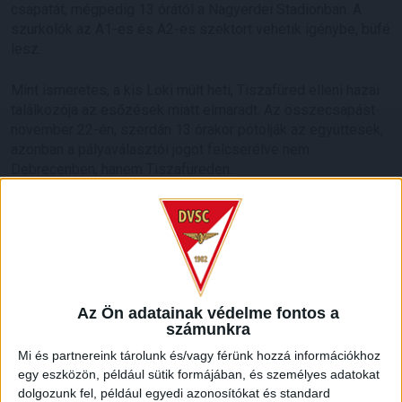
csapatát, mégpedig 13 órától a Nagyerdei Stadionban. A
szurkolók az A1-es és A2-es szektort vehetik igénybe, büfé
lesz.
Mint ismeretes, a kis Loki múlt heti, Tiszafüred elleni hazai
találkozója az esőzések miatt elmaradt. Az összecsapást
november 22-én, szerdán 13 órakor pótolják az együttesek,
azonban a pályaválasztói jogot felcserélve nem
Debrecenben, hanem Tiszafüreden.
Az Ön adatainak védelme fontos a
számunkra
Mi és partnereink tárolunk és/vagy férünk hozzá információkhoz
egy eszközön, például sütik formájában, és személyes adatokat
dolgozunk fel, például egyedi azonosítókat és standard