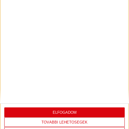
ILYEN SZURKOLÓK ELŐTT LÉPHETEK PÁLYÁRA
2026.07.31.
Bővebben →
PJUNYIK JEREVÁN-DVSC
TOVÁBBJUTÁS A
:
KONFERENCIA LIGÁBAN
Bővebben →
LEGUTÓBBI EREDMÉNY
ELFOGADOM
TOVÁBBI LEHETŐSÉGEK