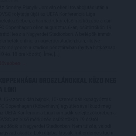
2026.08.04.
Az örmény Pjunyik Jereván elleni továbbjutás után a
DVSC folytatja útját az UEFA Konferencia Liga
selejtezőjében, a harmadik kör első mérkőzése a dán
FC Copenhagen ellen augusztus 6-án, csütörtökön 19
órától lesz a Nagyerdei Stadionban. A belépők immár
elérhetők online, a nagyerdeistadion.hu-n, illetve
személyesen a stadion pénztáraiban (nyitva hétköznap
10 és 18 óra között). Íme, […]
Bővebben →
KOPPENHÁGAI OROSZLÁNOKKAL KÜZD MEG
A LOKI
A 16-szoros dán bajnok, 10-szeres dán kupagyőztes
FC Copenhagen (Köbenhavn) együttesével küzd meg
az UEFA Konferencia Liga harmadik selejtezőkörében a
DVSC, az első mérkőzés csütörtökön 19 órától
kezdődik a Nagyerdei Stadionban. Nem túlzás, valódi
nagyvad akadt a Loki útjába, lássuk, mit érdemes tudni