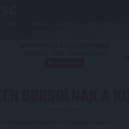
KLUB
JEGY ÉS
GALÉRIA
SHOP
AKADÉMIA
BÉRLET
KONFERENCIA LIGA 3. SELEJTEZŐFDORDULÓ
2026.08.06. - 19
00
Nagyerdei Stadion
:
C
JEGYVÁSÁRLÁS
KEN SORSOLNAK A K
Közzétéve: 2018.09.24.
e otthonában a Magyar Kupa 6. fordulójában, és ezzel