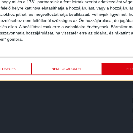
 hogy mi és a 1731 partnereink a fent leírtak szerint adatkezelést vég
elelő helyre kattintva elutasíthatja a hozzájárulást, vagy a hozzájárul
iókhoz juthat, és megváltoztathatja beállításait.
Felhívjuk figyelmét, 
ezeléséhez nem feltétlenül szükséges az Ön hozzájárulása, de jogában 
zelés ellen. A beállításai csak erre a weboldalra érvényesek. Bármikor m
isszavonhatja hozzájárulását, ha visszatér erre az oldalra, és rákattint a
lem" gombra.
ETŐSÉGEK
NEM FOGADOM EL
EL