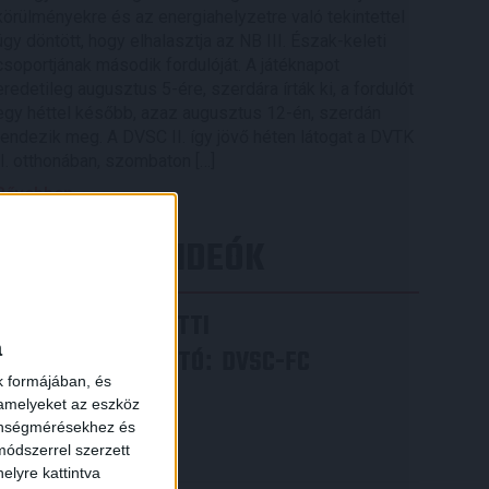
körülményekre és az energiahelyzetre való tekintettel
úgy döntött, hogy elhalasztja az NB III. Észak-keleti
csoportjának második fordulóját. A játéknapot
eredetileg augusztus 5-ére, szerdára írták ki, a fordulót
egy héttel később, azaz augusztus 12-én, szerdán
rendezik meg. A DVSC II. így jövő héten látogat a DVTK
II. otthonában, szombaton […]
Bővebben →
LEGÚJABB VIDEÓK
×
VIDEÓ! MECCS ELŐTTI
a
SAJTÓTÁJÉKOZTATÓ
DVSC-FC
:
k formájában, és
COPENHAGEN
 amelyeket az eszköz
zönségmérésekhez és
2026.08.05.
ódszerrel szerzett
Bővebben →
elyre kattintva