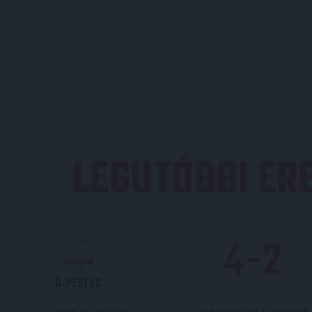
LEGUTÓBBI E
4
-
2
ÚJPEST FC