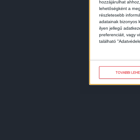
hozzájárulhat ahhoz,
lehetőségként a megf
részletesebb informác
adatainak bizonyos k
ilyen jellegű adatke
preferenciáit, vagy v
található "Adatvéde
TOVÁBBI LEH