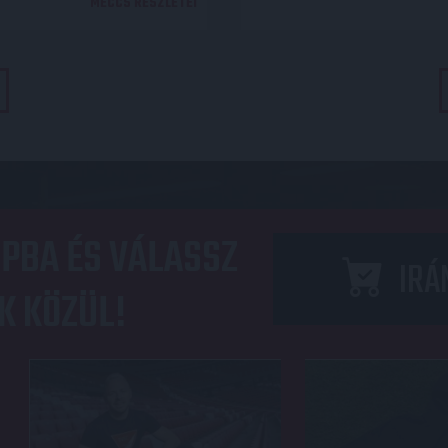
MECCS RÉSZLETEI
PBA ÉS VÁLASSZ
IRÁ
K KÖZÜL!