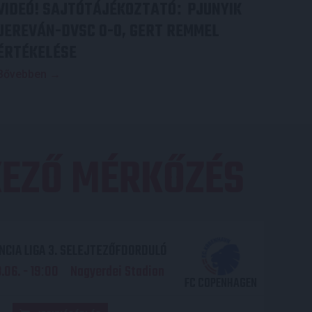
VIDEÓ! SAJTÓTÁJÉKOZTATÓ
PJUNYIK
:
JEREVÁN-DVSC 0-0, GERT REMMEL
ÉRTÉKELÉSE
Bővebben →
EZŐ MÉRKŐZÉS
CIA LIGA 3. SELEJTEZŐFDORDULÓ
06. - 19
00
Nagyerdei Stadion
:
FC COPENHAGEN