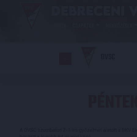
HÍREK
CSAPATOK
MÉRKŐZÉSEK
DVSC
PÉNTE
A DVSC szombaton 2-1-es győzelmet aratott a BKV Előr
bejutott a legjobb 64 csapat közé.