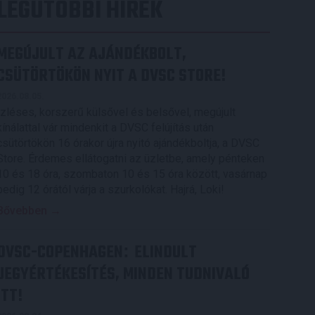
LEGUTÓBBI HÍREK
MEGÚJULT AZ AJÁNDÉKBOLT,
CSÜTÖRTÖKÖN NYIT A DVSC STORE!
2026.08.05.
Ízléses, korszerű külsővel és belsővel, megújult
kínálattal vár mindenkit a DVSC felújítás után
csütörtökön 16 órakor újra nyitó ajándékboltja, a DVSC
Store. Érdemes ellátogatni az üzletbe, amely pénteken
10 és 18 óra, szombaton 10 és 15 óra között, vasárnap
pedig 12 órától várja a szurkolókat. Hajrá, Loki!
Bővebben →
DVSC-COPENHAGEN
ELINDULT
:
JEGYÉRTÉKESÍTÉS, MINDEN TUDNIVALÓ
ITT!