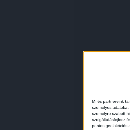
Mi és partnereink tá
személyes adatokat d
személyre szabott h
szolgáltatásfejleszté
pontos geolokációs a