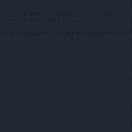
 az MLSZ székházában. A szabályzat szerint a továbbjutott
áskor nem kerülhetnek egymással össze.
csapat a pályaválasztó, és a továbbjutás egy találkozón dől