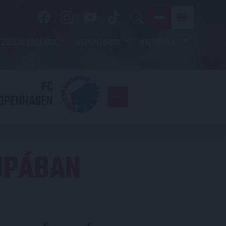
SZOLGÁLTATÁSOK
SZPONZOROK
KAPCSOLAT
FC
DVSC
OPENHAGEN
UPÁBAN