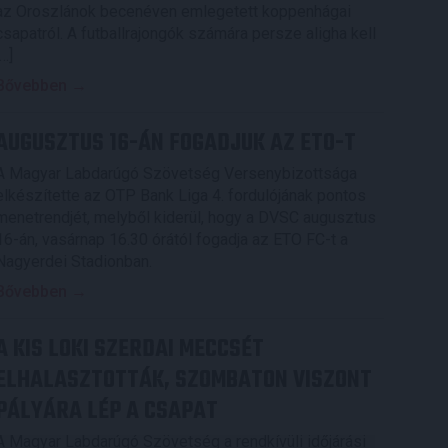
az Oroszlánok becenéven emlegetett koppenhágai
csapatról. A futballrajongók számára persze aligha kell
[…]
Bővebben →
AUGUSZTUS 16-ÁN FOGADJUK AZ ETO-T
A Magyar Labdarúgó Szövetség Versenybizottsága
elkészítette az OTP Bank Liga 4. fordulójának pontos
menetrendjét, melyből kiderül, hogy a DVSC augusztus
16-án, vasárnap 16.30 órától fogadja az ETO FC-t a
Nagyerdei Stadionban.
Bővebben →
A KIS LOKI SZERDAI MECCSÉT
ELHALASZTOTTÁK, SZOMBATON VISZONT
PÁLYÁRA LÉP A CSAPAT
A Magyar Labdarúgó Szövetség a rendkívüli időjárási