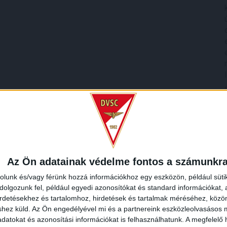
Az Ön adatainak védelme fontos a számunkr
rolunk és/vagy férünk hozzá információkhoz egy eszközön, például süti
olgozunk fel, például egyedi azonosítókat és standard információkat,
irdetésekhez és tartalomhoz, hirdetések és tartalmak méréséhez, kö
shez küld.
Az Ön engedélyével mi és a partnereink eszközleolvasásos m
datokat és azonosítási információkat is felhasználhatunk. A megfelelő h