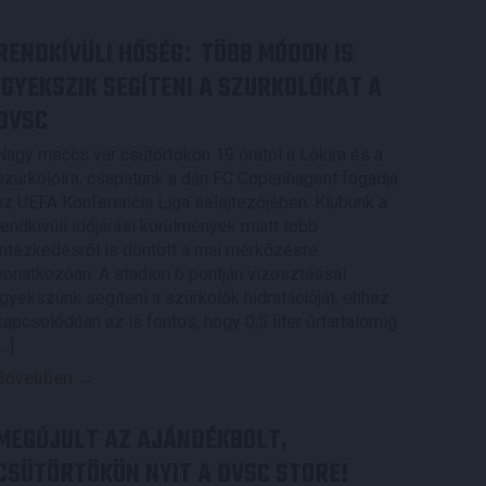
RENDKÍVÜLI HŐSÉG
TÖBB MÓDON IS
:
IGYEKSZIK SEGÍTENI A SZURKOLÓKAT A
DVSC
Nagy meccs vár csütörtökön 19 órától a Lokira és a
szurkolóira, csapatunk a dán FC Copenhagent fogadja
az UEFA Konferencia Liga selejtezőjében. Klubunk a
rendkívüli időjárási körülmények miatt több
intézkedésről is döntött a mai mérkőzésre
vonatkozóan. A stadion 6 pontján vízosztással
igyekszünk segíteni a szurkolók hidratációját, ehhez
kapcsolódóan az is fontos, hogy 0,5 liter űrtartalomig
[…]
Bővebben →
MEGÚJULT AZ AJÁNDÉKBOLT,
CSÜTÖRTÖKÖN NYIT A DVSC STORE!