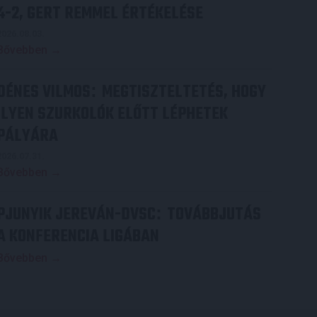
4-2, GERT REMMEL ÉRTÉKELÉSE
2026.08.03.
Bővebben →
DÉNES VILMOS
MEGTISZTELTETÉS, HOGY
:
ILYEN SZURKOLÓK ELŐTT LÉPHETEK
PÁLYÁRA
2026.07.31.
Bővebben →
PJUNYIK JEREVÁN-DVSC
TOVÁBBJUTÁS
:
A KONFERENCIA LIGÁBAN
Bővebben →