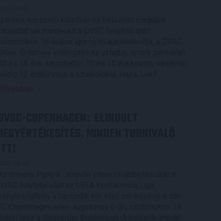
2026.08.05.
Ízléses, korszerű külsővel és belsővel, megújult
kínálattal vár mindenkit a DVSC felújítás után
csütörtökön 16 órakor újra nyitó ajándékboltja, a DVSC
Store. Érdemes ellátogatni az üzletbe, amely pénteken
10 és 18 óra, szombaton 10 és 15 óra között, vasárnap
pedig 12 órától várja a szurkolókat. Hajrá, Loki!
Bővebben →
DVSC-COPENHAGEN
ELINDULT
:
JEGYÉRTÉKESÍTÉS, MINDEN TUDNIVALÓ
ITT!
2026.08.04.
Az örmény Pjunyik Jereván elleni továbbjutás után a
DVSC folytatja útját az UEFA Konferencia Liga
selejtezőjében, a harmadik kör első mérkőzése a dán
FC Copenhagen ellen augusztus 6-án, csütörtökön 19
órától lesz a Nagyerdei Stadionban. A belépők immár