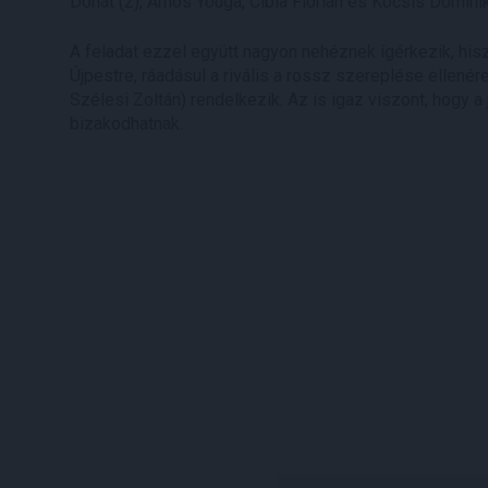
Donát (2), Amos Youga, Cibla Flórián és Kocsis Dominik 
A feladat ezzel együtt nagyon nehéznek ígérkezik, hisz
Újpestre, ráadásul a rivális a rossz szereplése ellenér
Szélesi Zoltán) rendelkezik. Az is igaz viszont, hogy a 
bizakodhatnak.