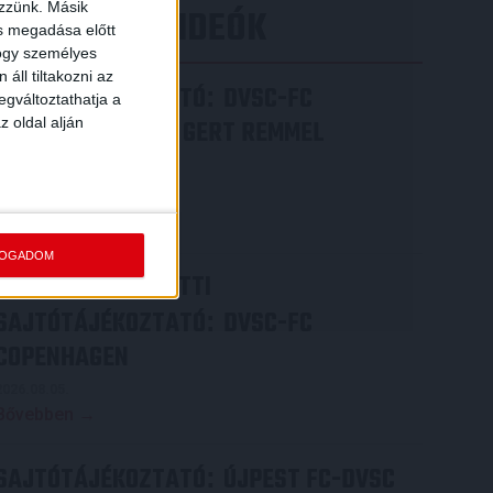
ezzünk. Másik
LEGÚJABB VIDEÓK
ás megadása előtt
hogy személyes
áll tiltakozni az
SAJTÓTÁJÉKOZTATÓ
DVSC-FC
:
egváltoztathatja a
z oldal alján
COPENHAGEN 0-3, GERT REMMEL
ÉRTÉKELÉSE
2026.08.07.
Bővebben →
FOGADOM
VIDEÓ! MECCS ELŐTTI
SAJTÓTÁJÉKOZTATÓ
DVSC-FC
:
COPENHAGEN
2026.08.05.
Bővebben →
SAJTÓTÁJÉKOZTATÓ
ÚJPEST FC-DVSC
: