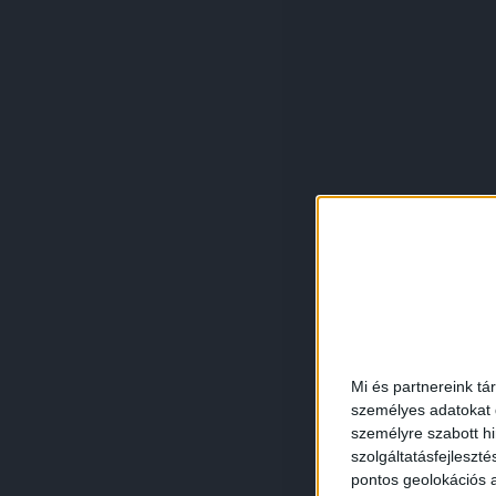
Mi és partnereink tá
személyes adatokat d
személyre szabott h
szolgáltatásfejleszté
pontos geolokációs a