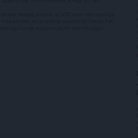
góljaival már 5-0-ra vezettünk, a vége 5-2 lett.
en mint fentebb jeleztük, a DVSC azért nem nyerni jár
e erős kerettel, és új szakmai vezetéssel (Dárdai Pál,
jelenlegi formák alapján a Lokiért szorítók joggal