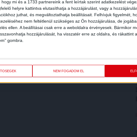
 hogy mi és a 1733 partnereink a fent leírtak szerint adatkezelést vég
elelő helyre kattintva elutasíthatja a hozzájárulást, vagy a hozzájárul
iókhoz juthat, és megváltoztathatja beállításait.
Felhívjuk figyelmét, 
ezeléséhez nem feltétlenül szükséges az Ön hozzájárulása, de jogában 
zelés ellen. A beállításai csak erre a weboldalra érvényesek. Bármikor m
isszavonhatja hozzájárulását, ha visszatér erre az oldalra, és rákattint a
lem" gombra.
ETŐSÉGEK
NEM FOGADOM EL
EL