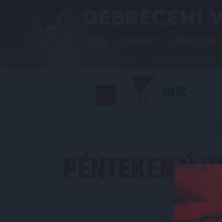
HÍREK
CSAPATOK
MÉRKŐZÉSEK
DVSC
PÉNTEKEN ÚJ
SI