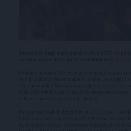
Klasszikus, nagy múltú párharc vár a DVSC-re pént
össze erejét a Fizz Liga 22. fordulójában (
szurkoló
Péntek este már a 117. egymás elleni első osztályú m
nem túl sokszor termett babér a Lokinak. Az eddigi 1
döntetlen mellett 54 újpesti győzelem született. Ideg
találkozón mindössze 5 végződött debreceni sikerrel, 
kell visszanézni, ha örömködni akarunk.
Persze azért volt ok örömködni is: 2013-ban 4-1-re (I
Adamo Coulibaly is kettőt rúgott), 2003-ban 3-0-ra (Sa
bajnokságban ősszel Debrecenben elég egyértelmű volt