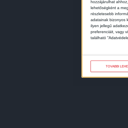
hozzájárulhat ahhoz,
lehetőségként a megf
részletesebb informác
adatainak bizonyos k
ilyen jellegű adatke
preferenciáit, vagy v
található "Adatvéde
TOVÁBBI LEH