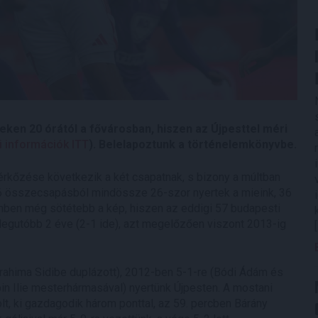
eken 20 órától a fővárosban, hiszen az Újpesttel méri
i információk ITT
). Belelapoztunk a történelemkönyvbe.
érkőzése következik a két csapatnak, s bizony a múltban
16 összecsapásból mindössze 26-szor nyertek a mieink, 36
enben még sötétebb a kép, hiszen az eddigi 57 budapesti
legutóbb 2 éve (2-1 ide), azt megelőzően viszont 2013-ig
brahima Sidibe duplázott), 2012-ben 5-1-re (Bódi Ádám és
bin Ilie mesterhármasával) nyertünk Újpesten. A mostani
, ki gazdagodik három ponttal, az 59. percben Bárány