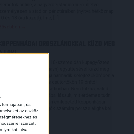
elérhetők online, a nagyerdeistadion.hu-n, illetve
személyesen a stadion pénztáraiban (nyitva hétköznap
10 és 18 óra között). Íme, […]
Bővebben →
KOPPENHÁGAI OROSZLÁNOKKAL KÜZD MEG
A LOKI
A 16-szoros dán bajnok, 10-szeres dán kupagyőztes
FC Copenhagen (Köbenhavn) együttesével küzd meg
az UEFA Konferencia Liga harmadik selejtezőkörében a
DVSC, az első mérkőzés csütörtökön 19 órától
kezdődik a Nagyerdei Stadionban. Nem túlzás, valódi
a
nagyvad akadt a Loki útjába, lássuk, mit érdemes tudni
az Oroszlánok becenéven emlegetett koppenhágai
k formájában, és
csapatról. A futballrajongók számára persze aligha kell
 amelyeket az eszköz
[…]
zönségmérésekhez és
ódszerrel szerzett
Bővebben →
elyre kattintva