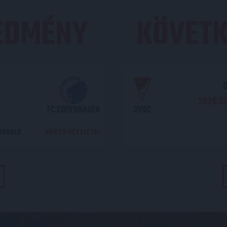
REDMÉNY
KÖVETK
O
2026.08
FC COPENHAGEN
DVSC
DORDULÓ
MECCS RÉSZLETEI