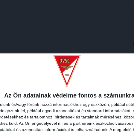
Az Ön adatainak védelme fontos a számunkr
rolunk és/vagy férünk hozzá információkhoz egy eszközön, például süti
olgozunk fel, például egyedi azonosítókat és standard információkat,
irdetésekhez és tartalomhoz, hirdetések és tartalmak méréséhez, kö
shez küld.
Az Ön engedélyével mi és a partnereink eszközleolvasásos m
datokat és azonosítási információkat is felhasználhatunk. A megfelelő h