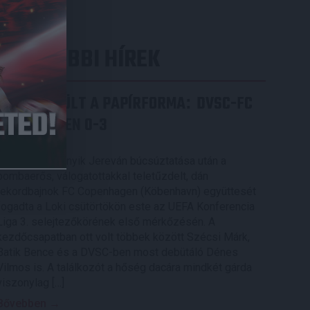
LEGUTÓBBI HÍREK
ÉRVÉNYESÜLT A PAPÍRFORMA
DVSC-FC
:
COPENHAGEN 0-3
2026.08.06.
Az örmény Pjunyik Jereván búcsúztatása után a
bombaerős, válogatottakkal teletűzdelt, dán
rekordbajnok FC Copenhagen (Köbenhavn) együttesét
fogadta a Loki csütörtökön este az UEFA Konferencia
Liga 3. selejtezőkörének első mérkőzésén. A
kezdőcsapatban ott volt többek között Szécsi Márk,
Batik Bence és a DVSC-ben most debütáló Dénes
Vilmos is. A találkozót a hőség dacára mindkét gárda
viszonylag […]
Bővebben →