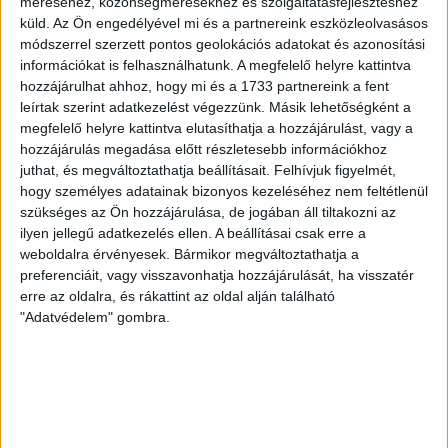
méréséhez, közönségmérésekhez és szolgáltatásfejlesztéshez
Copenhagen (Köbenhavn) együttesét fogadta a Loki
küld.
Az Ön engedélyével mi és a partnereink eszközleolvasásos
csütörtökön este az UEFA Konferencia Liga 3.
módszerrel szerzett pontos geolokációs adatokat és azonosítási
selejtezőkörének első mérkőzésén. A kezdőcsapatban ott
információkat is felhasználhatunk. A megfelelő helyre kattintva
volt többek között Szécsi Márk, Batik Bence és a DVSC-ben
hozzájárulhat ahhoz, hogy mi és a 1733 partnereink a fent
most debütáló Dénes Vilmos is. A találkozót a hőség dacára
leírtak szerint adatkezelést végezzünk. Másik lehetőségként a
mindkét gárda viszonylag […]
megfelelő helyre kattintva elutasíthatja a hozzájárulást, vagy a
Bővebben →
hozzájárulás megadása előtt részletesebb információkhoz
juthat, és megváltoztathatja beállításait.
Felhívjuk figyelmét,
hogy személyes adatainak bizonyos kezeléséhez nem feltétlenül
RENDKÍVÜLI HŐSÉG
TÖBB MÓDON IS
:
szükséges az Ön hozzájárulása, de jogában áll tiltakozni az
IGYEKSZIK SEGÍTENI A SZURKOLÓKAT A DVSC
ilyen jellegű adatkezelés ellen. A beállításai csak erre a
weboldalra érvényesek. Bármikor megváltoztathatja a
Nagy meccs vár csütörtökön 19 órától a Lokira és a
preferenciáit, vagy visszavonhatja hozzájárulását, ha visszatér
szurkolóira, csapatunk a dán FC Copenhagent fogadja az
erre az oldalra, és rákattint az oldal alján található
UEFA Konferencia Liga selejtezőjében. Klubunk a rendkívüli
"Adatvédelem" gombra.
időjárási körülmények miatt több intézkedésről is döntött a
mai mérkőzésre vonatkozóan. A stadion 6 pontján
vízosztással igyekszünk segíteni a szurkolók hidratációját,
ehhez kapcsolódóan az is fontos, hogy 0,5 liter űrtartalomig
[…]