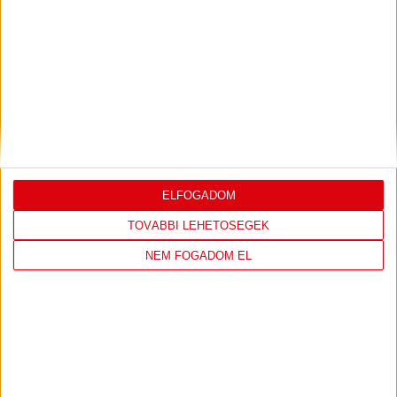
LEGUTÓBBI EREDMÉNY
DVSC
FC
COPENHAGEN
ELFOGADOM
19
:
00
TOVÁBBI LEHETŐSÉGEK
NEM FOGADOM EL
2026-08-
KONFERENCIA LIGA 3.
MECCS
06 19:00
SELEJTEZŐFDORDULÓ
RÉSZLETEI
TOVÁBBI EREDMÉNYEK