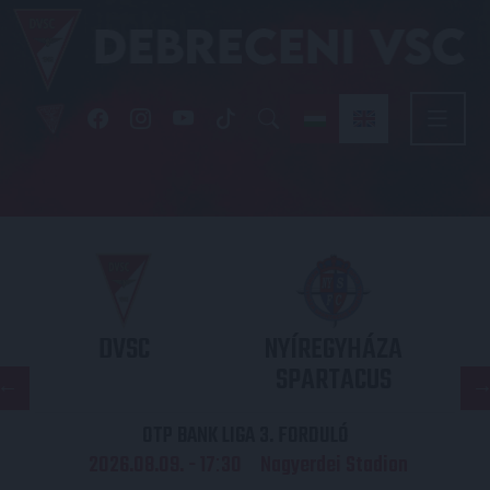
DVSC
NYÍREGYHÁZA
SPARTACUS
OTP BANK LIGA 3. FORDULÓ
2026.08.09. - 17
30
Nagyerdei Stadion
: