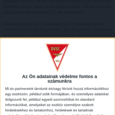
legutóbb, amikor Pakson vendégszerepelt a Loki. A második
játékrész elején Varga Kevin góljával nálunk volt az előny, ám
végül a hazaiak örülhettek 2-1-es sikerüknek.
Azt megelőzően 2018. júliusában, a 2. fordulóban vezett
Loki-meccset a Vas megyei bíró, aki a Nagyerdei Stadionban
rendezett, 1-1-es döntetlennel végződő, Mezőkövesd elleni
találkozónkon fújta a sípot.
HB
LEGUTÓBBI HÍREK
Az Ön adatainak védelme fontos a
számunkra
ÉRVÉNYESÜLT A PAPÍRFORMA
DVSC-FC
:
Mi és partnereink tárolunk és/vagy férünk hozzá információkhoz
COPENHAGEN 0-3
egy eszközön, például sütik formájában, és személyes adatokat
dolgozunk fel, például egyedi azonosítókat és standard
2026.08.06.
információkat, amelyeket az eszköz személyre szabott
Az örmény Pjunyik Jereván búcsúztatása után a bombaerős,
hirdetésekhez és tartalomhoz, hirdetések és tartalmak
válogatottakkal teletűzdelt, dán rekordbajnok FC