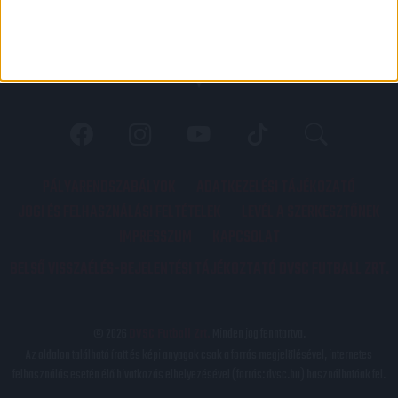
PÁLYARENDSZABÁLYOK
ADATKEZELÉSI TÁJÉKOZATÓ
JOGI ÉS FELHASZNÁLÁSI FELTÉTELEK
LEVÉL A SZERKESZTŐNEK
IMPRESSZUM
KAPCSOLAT
BELSŐ VISSZAÉLÉS-BEJELENTÉSI TÁJÉKOZTATÓ DVSC FUTBALL ZRT.
© 2026
DVSC Futball Zrt.
Minden jog fenntartva.
Az oldalon található írott és képi anyagok csak a forrás megjelölésével, internetes
felhasználás esetén élő hivatkozás elhelyezésével (forrás: dvsc.hu) használhatóak fel.