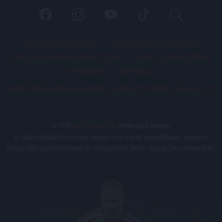
PÁLYARENDSZABÁLYOK
ADATKEZELÉSI TÁJÉKOZATÓ
JOGI ÉS FELHASZNÁLÁSI FELTÉTELEK
LEVÉL A SZERKESZTŐNEK
IMPRESSZUM
KAPCSOLAT
BELSŐ VISSZAÉLÉS-BEJELENTÉSI TÁJÉKOZTATÓ DVSC FUTBALL ZRT.
© 2026
DVSC Futball Zrt.
Minden jog fenntartva.
Az oldalon található írott és képi anyagok csak a forrás megjelölésével, internetes
felhasználás esetén élő hivatkozás elhelyezésével (forrás: dvsc.hu) használhatóak fel.