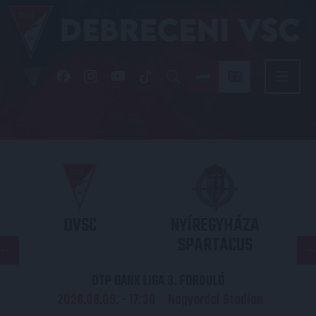
DVSC
NYÍREGYHÁZA
SPARTACUS
OTP BANK LIGA 3. FORDULÓ
2026.08.09. - 17
30
Nagyerdei Stadion
: