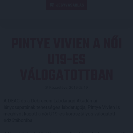
JEGYVÁSÁRLÁS
PINTYE VIVIEN A NŐI
U19-ES
VÁLOGATOTTBAN
Közzétéve: 2019.02.19.
A DEAC és a Debreceni Labdarúgó Akadémai
lánycsapatának tehetséges labdarúgója, Pintye Vivien is
meghívót kapott a női U19-es korosztályos válogatott
edzőtáborába.