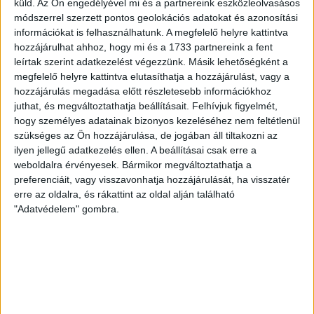
küld.
Az Ön engedélyével mi és a partnereink eszközleolvasásos
Bővebben →
módszerrel szerzett pontos geolokációs adatokat és azonosítási
információkat is felhasználhatunk. A megfelelő helyre kattintva
SZURKOLÓI INFORMÁCIÓK A DVSC-
hozzájárulhat ahhoz, hogy mi és a 1733 partnereink a fent
leírtak szerint adatkezelést végezzünk. Másik lehetőségként a
NYÍREGYHÁZA RANGADÓRA
megfelelő helyre kattintva elutasíthatja a hozzájárulást, vagy a
hozzájárulás megadása előtt részletesebb információkhoz
A DVSC az OTP Bank Liga 3. fordulójában az ősi rivális
juthat, és megváltoztathatja beállításait.
Felhívjuk figyelmét,
Nyíregyházát fogadja augusztus 9-én, vasárnap 17.30-kor a
hogy személyes adatainak bizonyos kezeléséhez nem feltétlenül
Nagyerdei Stadionban. Nagy az érdeklődés, a találkozóra
szükséges az Ön hozzájárulása, de jogában áll tiltakozni az
megvásárolhatók a jegyek online, a
ilyen jellegű adatkezelés ellen. A beállításai csak erre a
www.nagyerdeistadion.hu oldalon, illetve személyesen a
weboldalra érvényesek. Bármikor megváltoztathatja a
stadion pénztáraiban (nyitva hétköznap 10 és 18,
preferenciáit, vagy visszavonhatja hozzájárulását, ha visszatér
szombaton 10 és 15 óra között, vasárnap 10 órától). A DVSC
erre az oldalra, és rákattint az oldal alján található
Store vasárnap 12 […]
"Adatvédelem" gombra.
Bővebben →
ÉRVÉNYESÜLT A PAPÍRFORMA
DVSC-FC
:
COPENHAGEN 0-3
2026.08.06.