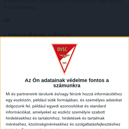
A lányok február 25-től március 6-ig készülnek majd együtt
Törökországban.
HB
LEGUTÓBBI HÍREK
VAJDA BOTOND
VASÁRNAP 100
:
SZÁZALÉKNÁL IS TÖBBET KELL BELEADNUNK
2026.08.07.
A DVSC-FC Copenhagen Konferencia Liga mérkőzés
Az Ön adatainak védelme fontos a
számunkra
örömteli eseménye volt, hogy sérüléséből felépülve
visszatért a pályára 22 éves szélsőnk, Vajda Botond.
Mi és partnereink tárolunk és/vagy férünk hozzá információkhoz
Játékosunkat a visszatérésről és a vasárnapi, Nyíregyháza
egy eszközön, például sütik formájában, és személyes adatokat
elleni rangadóról is kérdeztük. – Nagyon örülök, hogy újra
dolgozunk fel, például egyedi azonosítókat és standard
pályára léphettem tétmeccsen, hiszen majdnem négy
információkat, amelyeket az eszköz személyre szabott
hónapot kellett kihagynom. Az is pozitívum, hogy egy ilyen
hirdetésekhez és tartalomhoz, hirdetések és tartalmak
erős ellenfél ellen játszhattam […]
méréséhez, közönségmérésekhez és szolgáltatásfejlesztéshez