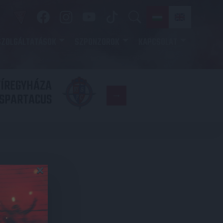
SZOLGÁLTATÁSOK
SZPONZOROK
KAPCSOLAT
YÍREGYHÁZA
FC
SPARTACUS
COPENHAGE
×