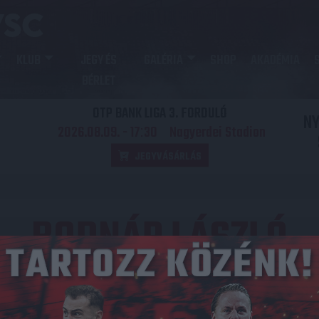
KLUB
JEGY ÉS
GALÉRIA
SHOP
AKADÉMIA
BÉRLET
OTP BANK LIGA 3. FORDULÓ
N
2026.08.09. - 17
30
Nagyerdei Stadion
:
JEGYVÁSÁRLÁS
BODNÁR LÁSZLÓ
2
NEMZETISÉG
Magyarország