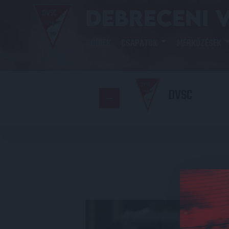
HÍREK
CSAPATOK
MÉRKŐZÉSEK
DVSC