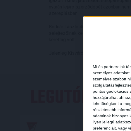
igazolt. Ismét játszhatott európai kupa
nyarán lejáró szerződését azonban nem 
szereplésben.
Bodnár László 46-szoros válogatott. A 
selejtezőinek keretein belül Litvánia ell
kerettag volt.
Jelenleg Kisvárdán, az utánpótlásban eg
Mi és partnereink tá
személyes adatokat d
személyre szabott h
szolgáltatásfejleszté
LEGUTÓBBI E
pontos geolokációs a
hozzájárulhat ahhoz,
lehetőségként a megf
részletesebb informác
adatainak bizonyos k
ilyen jellegű adatke
preferenciáit, vagy v