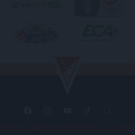
 TÁJÉKOZATÓ
JOGI ÉS FELHASZNÁLÁSI FELTÉTELEK
LEVÉL A SZER