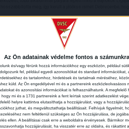
mérkőzést, több alkalommal pályára lépett mind a Bajnokok Ligá
hosszabbította meg, így került a játékos ismét Debrecenbe, hog
nemzeti együttesben 2000. október 11-én mutatkozott be a 200
en. A 82. percben cserélte be Bicskei Bertalan, az akkori szövets
yéni képzőként is dolgozik.
Az Ön adatainak védelme fontos a számunkr
rolunk és/vagy férünk hozzá információkhoz egy eszközön, például süti
olgozunk fel, például egyedi azonosítókat és standard információkat,
irdetésekhez és tartalomhoz, hirdetések és tartalmak méréséhez, kö
shez küld.
Az Ön engedélyével mi és a partnereink eszközleolvasásos m
REDMÉNY
KÖVETK
datokat és azonosítási információkat is felhasználhatunk. A megfelelő h
 hogy mi és a 1731 partnereink a fent leírtak szerint adatkezelést vég
elelő helyre kattintva elutasíthatja a hozzájárulást, vagy a hozzájárul
iókhoz juthat, és megváltoztathatja beállításait.
Felhívjuk figyelmét, 
ezeléséhez nem feltétlenül szükséges az Ön hozzájárulása, de jogában 
zelés ellen. A beállításai csak erre a weboldalra érvényesek. Bármikor m
O
isszavonhatja hozzájárulását, ha visszatér erre az oldalra, és rákattint a