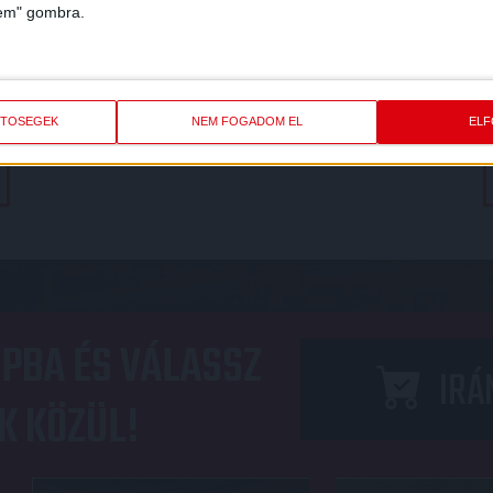
2026.08
lem" gombra.
FC COPENHAGEN
DVSC
DORDULÓ
MECCS RÉSZLETEI
ETŐSÉGEK
NEM FOGADOM EL
EL
PBA ÉS VÁLASSZ
IRÁ
K KÖZÜL!