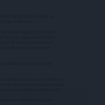
tkozott be az NB I-ben. Abban az
al kapott szerepet.
sak a bajnokságban játszott, ám a
A Bajnokok Ligája selejtezőjének 3.
ző az 59. percben cserélte be. A
ig. A csoportmérkőzések során
sek mellett kétszer volt bajnok,
l elhagyta a klubot, de Ukrajnát is. A
sen 38 bajnokin játszott. Gólszerzésben
tkező őszi szezonjában 2 alkalommal
li átigazolási időszakban hozzájuk