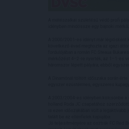
A mátészalkai születésű védő profi pá
idényben mindössze egy bajnoki mérkőz
A 2000/2001-es idényt már légiósként ke
következő évad meghozta az igazi áttör
fordulójában a román FC Steaua Bukares
mérkőzést 4–2-re nyerték, az 1–1-es v
háromszor lépett pályára, ebből egyszer
A Dinamónál töltött időszaka során érte
egyszer ezüstérmes, egyszeres kupagy
A 2003/2004-es idényben kölcsönbe a szi
holland Roda JC csapatához szerződött, 
is ezen időszakában volt a legaktívabb
talált be az ellenfelek kapujába.
Jó teljesítményére az osztrák FC Red Bul