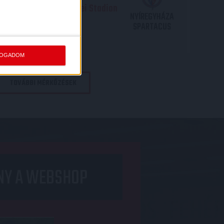
.09. - 17
30
Nagyerdei Stadion
:
NYÍREGYHÁZA
SPARTACUS
JEGYVÁSÁRLÁS
FOGADOM
TOVÁBBI MÉRKŐZÉSEK
NY A WEBSHOP