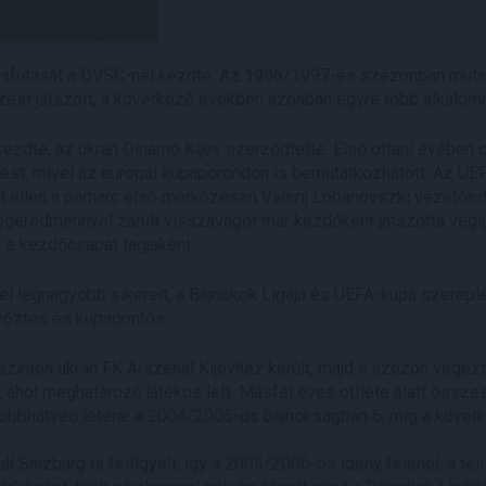
lyafutását a DVSC-nél kezdte. Az 1996/1997-es szezonban muta
ést játszott, a következő években azonban egyre több alkalomm
zdte, az ukrán Dinamo Kijev szerződtette. Első ottani évében c
ést, mivel az európai kupaporondon is bemutatkozhatott. Az UEF
t ellen a párharc első mérkőzésén Valerij Lobanovszki vezetőed
égeredménnyel zárult visszavágót már kezdőként játszotta vég
 a kezdőcsapat tagjaként.
 el legnagyobb sikereit, a Bajnokok Ligája és UEFA-kupa szereplé
őztes és kupadöntős.
ntén ukrán FK Arszenal Kijevhez került, majd a szezon végeztéve
ahol meghatározó játékos lett. Másfél éves ottléte alatt össze
 jobbhátvéd létére: a 2004/2005-ös bajnokságban 6, míg a köve
l Salzburg is felfigyelt, így a 2005/2006-os idény felénél, a té