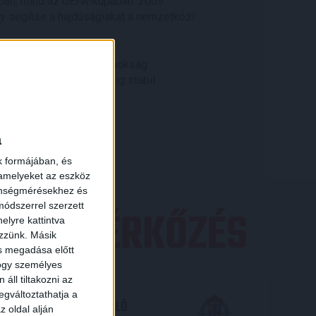
jában, mind az UEFA-kupában. 2009
y segítse a hajdúságiakat a nemzetközi
2-es labdarúgó-világbajnokság
égi kapitány. Utána évekig stabil
a
k formájában, és
 amelyeket az eszköz
zönségmérésekhez és
ódszerrel szerzett
EZŐ MÉRKŐZÉS
elyre kattintva
ezzünk. Másik
ás megadása előtt
hogy személyes
áll tiltakozni az
egváltoztathatja a
TP BANK LIGA 3. FORDULÓ
z oldal alján