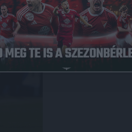
POZÍCIÓ
Védő
MÉRKŐZÉSEK A DVSC-BEN
78
GÓLOK A DVSC-BEN
4
SZÜLETÉSNAP
1979.02.24.