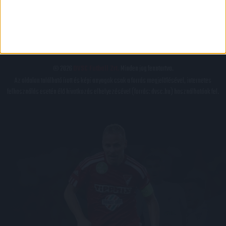
IMPRESSZUM
KAPCSOLAT
BELSŐ VISSZAÉLÉS-BEJELENTÉSI TÁJÉKOZTATÓ DVSC FUTBALL ZRT.
© 2026
DVSC Futball Zrt.
Minden jog fenntartva.
Az oldalon található írott és képi anyagok csak a forrás megjelölésével, internetes
felhasználás esetén élő hivatkozás elhelyezésével (forrás: dvsc.hu) használhatóak fel.