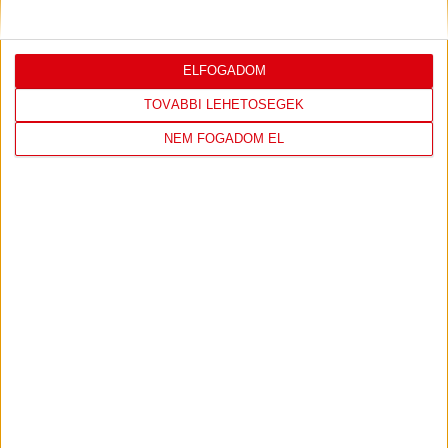
ELFOGADOM
LÁTOGASS EL A WEBSHOPBA ÉS
TOVÁBBI LEHETŐSÉGEK
VÁLASSZ A LEGÚJABB TERMÉKEINK
NEM FOGADOM EL
KÖZÜL!
IRÁNY A WEBSHOP