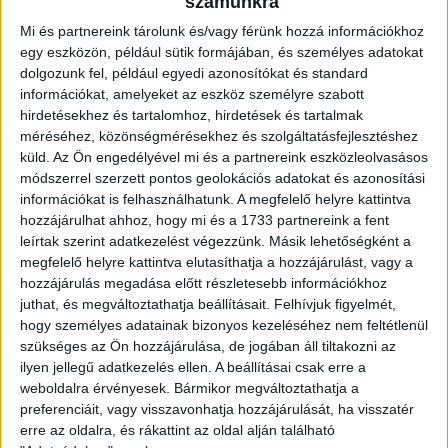
számunkra
Mi és partnereink tárolunk és/vagy férünk hozzá információkhoz
egy eszközön, például sütik formájában, és személyes adatokat
dolgozunk fel, például egyedi azonosítókat és standard
információkat, amelyeket az eszköz személyre szabott
hirdetésekhez és tartalomhoz, hirdetések és tartalmak
méréséhez, közönségmérésekhez és szolgáltatásfejlesztéshez
küld.
Az Ön engedélyével mi és a partnereink eszközleolvasásos
módszerrel szerzett pontos geolokációs adatokat és azonosítási
információkat is felhasználhatunk. A megfelelő helyre kattintva
hozzájárulhat ahhoz, hogy mi és a 1733 partnereink a fent
leírtak szerint adatkezelést végezzünk. Másik lehetőségként a
megfelelő helyre kattintva elutasíthatja a hozzájárulást, vagy a
hozzájárulás megadása előtt részletesebb információkhoz
juthat, és megváltoztathatja beállításait.
Felhívjuk figyelmét,
hogy személyes adatainak bizonyos kezeléséhez nem feltétlenül
szükséges az Ön hozzájárulása, de jogában áll tiltakozni az
ilyen jellegű adatkezelés ellen. A beállításai csak erre a
weboldalra érvényesek. Bármikor megváltoztathatja a
POZÍCIÓ
preferenciáit, vagy visszavonhatja hozzájárulását, ha visszatér
Csatár
erre az oldalra, és rákattint az oldal alján található