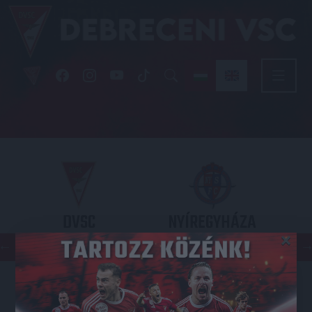
DVSC
NYÍREGYHÁZA
×
SPARTACUS
OTP BANK LIGA 3. FORDULÓ
2026.08.09. - 17
30
Nagyerdei Stadion
: