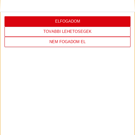
ELFOGADOM
LÁTOGASS EL A WEBSHOPBA ÉS
TOVÁBBI LEHETŐSÉGEK
VÁLASSZ A LEGÚJABB TERMÉKEINK
NEM FOGADOM EL
KÖZÜL!
IRÁNY A WEBSHOP