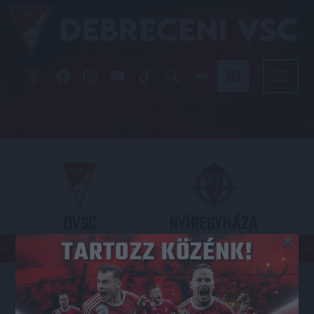
DVSC
NYÍREGYHÁZA
×
SPARTACUS
OTP BANK LIGA 3. FORDULÓ
2026.08.09. - 17
30
Nagyerdei Stadion
: