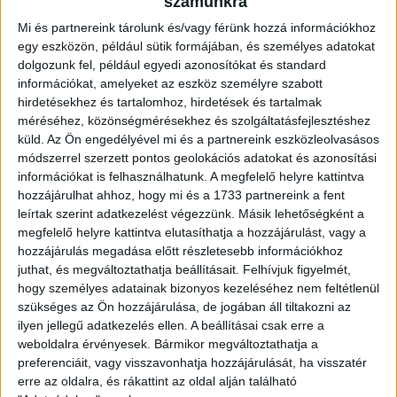
számunkra
Mi és partnereink tárolunk és/vagy férünk hozzá információkhoz
egy eszközön, például sütik formájában, és személyes adatokat
dolgozunk fel, például egyedi azonosítókat és standard
információkat, amelyeket az eszköz személyre szabott
hirdetésekhez és tartalomhoz, hirdetések és tartalmak
méréséhez, közönségmérésekhez és szolgáltatásfejlesztéshez
küld.
Az Ön engedélyével mi és a partnereink eszközleolvasásos
módszerrel szerzett pontos geolokációs adatokat és azonosítási
információkat is felhasználhatunk. A megfelelő helyre kattintva
hozzájárulhat ahhoz, hogy mi és a 1733 partnereink a fent
leírtak szerint adatkezelést végezzünk. Másik lehetőségként a
megfelelő helyre kattintva elutasíthatja a hozzájárulást, vagy a
hozzájárulás megadása előtt részletesebb információkhoz
juthat, és megváltoztathatja beállításait.
Felhívjuk figyelmét,
hogy személyes adatainak bizonyos kezeléséhez nem feltétlenül
szükséges az Ön hozzájárulása, de jogában áll tiltakozni az
ilyen jellegű adatkezelés ellen. A beállításai csak erre a
weboldalra érvényesek. Bármikor megváltoztathatja a
POZÍCIÓ
preferenciáit, vagy visszavonhatja hozzájárulását, ha visszatér
Kapus
erre az oldalra, és rákattint az oldal alján található