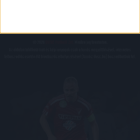
IMPRESSZUM
KAPCSOLAT
BELSŐ VISSZAÉLÉS-BEJELENTÉSI TÁJÉKOZTATÓ DVSC FUTBALL ZRT.
© 2026
DVSC Futball Zrt.
Minden jog fenntartva.
Az oldalon található írott és képi anyagok csak a forrás megjelölésével, internetes
felhasználás esetén élő hivatkozás elhelyezésével (forrás: dvsc.hu) használhatóak fel.