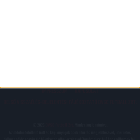
PÁLYARENDSZABÁLYOK
ADATKEZELÉSI TÁJÉKOZATÓ
JOGI ÉS FELHASZNÁLÁSI FELTÉTELEK
LEVÉL A SZERKESZTŐNEK
IMPRESSZUM
KAPCSOLAT
BELSŐ VISSZAÉLÉS-BEJELENTÉSI TÁJÉKOZTATÓ DVSC FUTBALL ZRT.
© 2026
DVSC Futball Zrt.
Minden jog fenntartva.
Az oldalon található írott és képi anyagok csak a forrás megjelölésével, internetes
felhasználás esetén élő hivatkozás elhelyezésével (forrás: dvsc.hu) használhatóak fel.