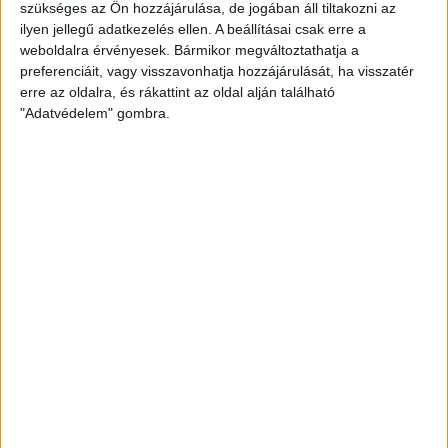
Venezuela
szükséges az Ön hozzájárulása, de jogában áll tiltakozni az
ilyen jellegű adatkezelés ellen. A beállításai csak erre a
POZÍCIÓ
weboldalra érvényesek. Bármikor megváltoztathatja a
Védő
preferenciáit, vagy visszavonhatja hozzájárulását, ha visszatér
erre az oldalra, és rákattint az oldal alján található
MÉRKŐZÉSEK AZ NB I-BEN
"Adatvédelem" gombra.
29
GÓLOK AZ NB I-BEN
1
MÉRKŐZÉSEK A DVSC-BEN
29
GÓLOK A DVSC-BEN
1
SZÜLETÉSNAP
1998.06.09.
Klubunk szerződtette a 4-szeres venezuelai válogatott