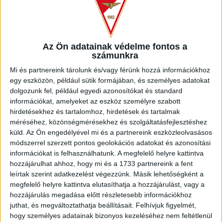
Az Ön adatainak védelme fontos a
számunkra
Mi és partnereink tárolunk és/vagy férünk hozzá információkhoz
egy eszközön, például sütik formájában, és személyes adatokat
dolgozunk fel, például egyedi azonosítókat és standard
információkat, amelyeket az eszköz személyre szabott
hirdetésekhez és tartalomhoz, hirdetések és tartalmak
méréséhez, közönségmérésekhez és szolgáltatásfejlesztéshez
küld.
Az Ön engedélyével mi és a partnereink eszközleolvasásos
módszerrel szerzett pontos geolokációs adatokat és azonosítási
információkat is felhasználhatunk. A megfelelő helyre kattintva
hozzájárulhat ahhoz, hogy mi és a 1733 partnereink a fent
leírtak szerint adatkezelést végezzünk. Másik lehetőségként a
megfelelő helyre kattintva elutasíthatja a hozzájárulást, vagy a
hozzájárulás megadása előtt részletesebb információkhoz
juthat, és megváltoztathatja beállításait.
Felhívjuk figyelmét,
NEMZETISÉG
hogy személyes adatainak bizonyos kezeléséhez nem feltétlenül