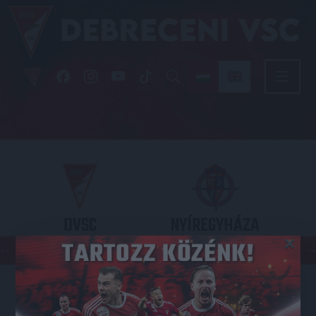
DVSC
NYÍREGYHÁZA
×
SPARTACUS
OTP BANK LIGA 3. FORDULÓ
2026.08.09. - 17
30
Nagyerdei Stadion
: