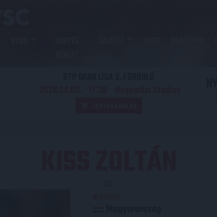
KLUB
JEGY ÉS
GALÉRIA
SHOP
AKADÉMIA
BÉRLET
OTP BANK LIGA 3. FORDULÓ
N
2026.08.09. - 17
30
Nagyerdei Stadion
:
JEGYVÁSÁRLÁS
KISS ZOLTÁN
30
NEMZETISÉG
Magyarország