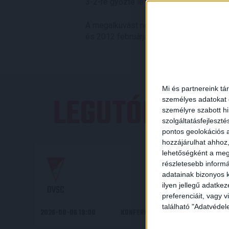
3-2-re győzte le a távol-keletieket.
A megalkuvást nem ismerő futballjáról 
és 2012 februárjában bejelentette: befej
Mi és partnereink tá
LEGUTÓBBI E
személyes adatokat d
személyre szabott h
szolgáltatásfejleszté
pontos geolokációs a
hozzájárulhat ahhoz,
lehetőségként a megf
0
-
3
részletesebb informác
adatainak bizonyos k
ilyen jellegű adatke
DVSC
preferenciáit, vagy v
található "Adatvéde
2026-08-06 19:00
KONFERENCIA LIGA 3. SELEJTEZŐF