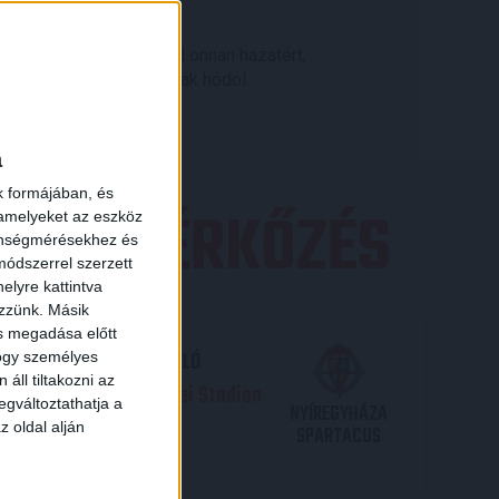
tteséhez igazolt, majd onnan hazatért,
nvedélyének, a vadászatnak hódol.
×
a
k formájában, és
EZŐ MÉRKŐZÉS
 amelyeket az eszköz
zönségmérésekhez és
ódszerrel szerzett
elyre kattintva
ezzünk. Másik
ás megadása előtt
TP BANK LIGA 3. FORDULÓ
hogy személyes
áll tiltakozni az
.09. - 17
30
Nagyerdei Stadion
:
egváltoztathatja a
NYÍREGYHÁZA
z oldal alján
SPARTACUS
JEGYVÁSÁRLÁS