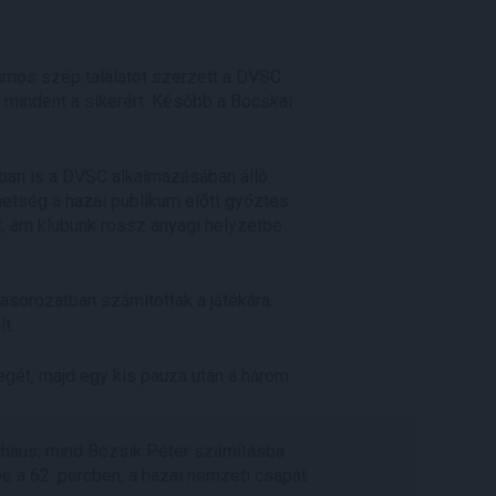
zámos szép találatot szerzett a DVSC
g mindent a sikerért. Később a Bocskai
kban is a DVSC alkalmazásában álló
etség a hazai publikum előtt győztes
t, ám klubunk rossz anyagi helyzetbe
sorozatban számítottak a játékára.
t.
ét, majd egy kis pauza után a három
tthäus, mind Bozsik Péter számításba
be a 62. percben, a hazai nemzeti csapat