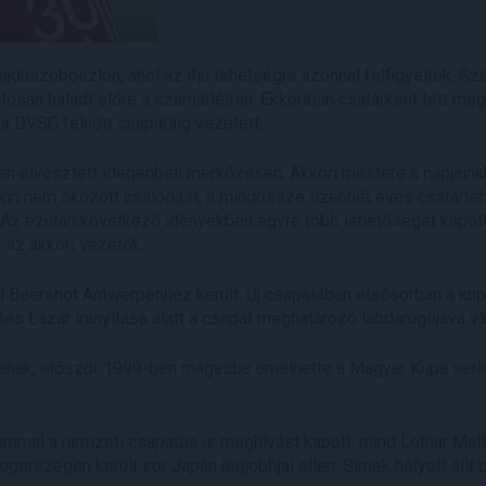
ajdúszoboszlón, ahol az ifjú tehetségre azonnal felfigyeltek. S
osan haladt előre a szamárlétrán. Ekkoriban csatárként tett me
a DVSC felnőtt csapatáig vezetett.
en elvesztett idegenbeli mérkőzésen. Akkori mestere a napjain
kin nem okozott csalódást, a mindössze tizenhét éves csatárteh
n. Az ezután következő idényekben egyre több lehetőséget kapot
k az akkori vezetők.
 Beershot Antwerpenhez került. Új csapatában elsősorban a kupa
s Lázár irányítása alatt a csapat meghatározó labdarúgójává vál
ak, először 1999-ben magasba emelhette a Magyar Kupa serleg
lommal a nemzeti csapatba is meghívást kapott, mind Lothar Ma
gerszegen került sor Japán legjobbjai ellen. Simek helyett állt 