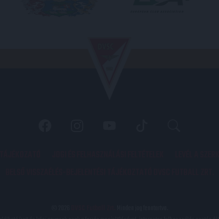
 TÁJÉKOZATÓ
JOGI ÉS FELHASZNÁLÁSI FELTÉTELEK
LEVÉL A SZER
BELSŐ VISSZAÉLÉS-BEJELENTÉSI TÁJÉKOZTATÓ DVSC FUTBALL ZRT.
© 2026
DVSC Futball Zrt.
Minden jog fenntartva.