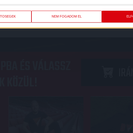
ETŐSÉGEK
NEM FOGADOM EL
EL
PBA ÉS VÁLASSZ
IRÁ
K KÖZÜL!