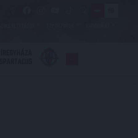
SZOLGÁLTATÁSOK
SZPONZOROK
KAPCSOLAT
YÍREGYHÁZA
FC
SPARTACUS
COPENHAGE