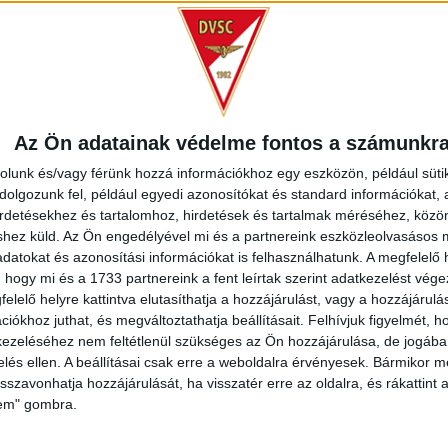
elhíresült középpályás 2011-ben a görög PAE Panszeraikósz együ
ezi profi pályafutását. Jelenleg a vállalkozásait vezeti, és sze
Az Ön adatainak védelme fontos a számunkr
rolunk és/vagy férünk hozzá információkhoz egy eszközön, például süti
REDMÉNY
KÖVETK
olgozunk fel, például egyedi azonosítókat és standard információkat,
irdetésekhez és tartalomhoz, hirdetések és tartalmak méréséhez, kö
shez küld.
Az Ön engedélyével mi és a partnereink eszközleolvasásos m
datokat és azonosítási információkat is felhasználhatunk. A megfelelő h
 hogy mi és a 1733 partnereink a fent leírtak szerint adatkezelést vég
elelő helyre kattintva elutasíthatja a hozzájárulást, vagy a hozzájárul
O
iókhoz juthat, és megváltoztathatja beállításait.
Felhívjuk figyelmét, 
ezeléséhez nem feltétlenül szükséges az Ön hozzájárulása, de jogában 
2026.08
zelés ellen. A beállításai csak erre a weboldalra érvényesek. Bármikor m
FC COPENHAGEN
DVSC
isszavonhatja hozzájárulását, ha visszatér erre az oldalra, és rákattint a
lem" gombra.
DORDULÓ
MECCS RÉSZLETEI