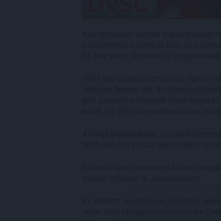
Alig hétévesen kezdte el pályafutását H
korosztályos együtteseiben, és folyamat
SE-hez került, ahonnan az út egyenesen 
1997-ben mutatkozott be egy Újpest ell
Herczeg András volt. A következő bajno
gólt szerzett a Diósgyőr elleni bajnoki
került, így 1999-ben szabadlistára tetté
A belga bajnokságban szereplő Germinal
2001-ben tért vissza Debrecenbe. Szente
Számos szép eredményt tudhat a magáén
bajnoki trófeával is „súlyzózhatott”.
Az említett eredmények mellett öt alka
vette. Első válogatott mérkőzésére Zalae