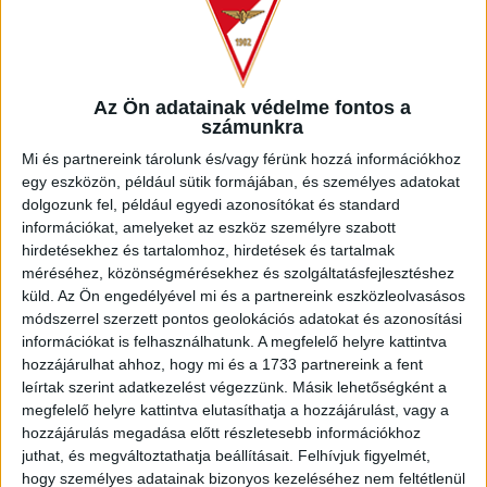
Az Ön adatainak védelme fontos a
számunkra
Mi és partnereink tárolunk és/vagy férünk hozzá információkhoz
egy eszközön, például sütik formájában, és személyes adatokat
dolgozunk fel, például egyedi azonosítókat és standard
információkat, amelyeket az eszköz személyre szabott
hirdetésekhez és tartalomhoz, hirdetések és tartalmak
méréséhez, közönségmérésekhez és szolgáltatásfejlesztéshez
küld.
Az Ön engedélyével mi és a partnereink eszközleolvasásos
módszerrel szerzett pontos geolokációs adatokat és azonosítási
információkat is felhasználhatunk. A megfelelő helyre kattintva
NEMZETISÉG
hozzájárulhat ahhoz, hogy mi és a 1733 partnereink a fent
Magyarország
leírtak szerint adatkezelést végezzünk. Másik lehetőségként a
megfelelő helyre kattintva elutasíthatja a hozzájárulást, vagy a
POZÍCIÓ
hozzájárulás megadása előtt részletesebb információkhoz
Védő
juthat, és megváltoztathatja beállításait.
Felhívjuk figyelmét,
hogy személyes adatainak bizonyos kezeléséhez nem feltétlenül