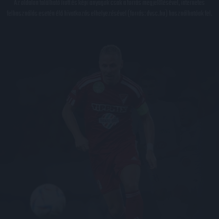
Az oldalon található írott és képi anyagok csak a forrás megjelölésével, internetes
felhasználás esetén élő hivatkozás elhelyezésével (forrás: dvsc.hu) használhatóak fel.