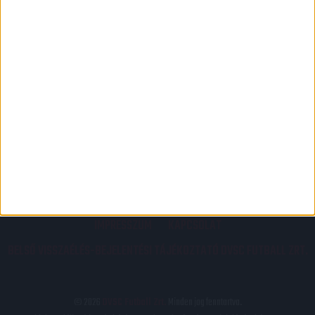
PÁLYARENDSZABÁLYOK
ADATKEZELÉSI TÁJÉKOZATÓ
JOGI ÉS FELHASZNÁLÁSI FELTÉTELEK
LEVÉL A SZERKESZTŐNEK
IMPRESSZUM
KAPCSOLAT
BELSŐ VISSZAÉLÉS-BEJELENTÉSI TÁJÉKOZTATÓ DVSC FUTBALL ZRT.
© 2026
DVSC Futball Zrt.
Minden jog fenntartva.