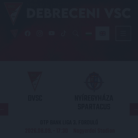
DVSC
NYÍREGYHÁZA
SPARTACUS
OTP BANK LIGA 3. FORDULÓ
2026.08.09. - 17
30
Nagyerdei Stadion
: