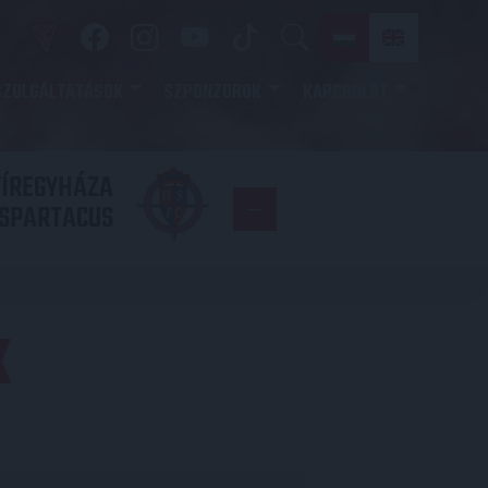
SZOLGÁLTATÁSOK
SZPONZOROK
KAPCSOLAT
YÍREGYHÁZA
FC
SPARTACUS
COPENHAGE
K