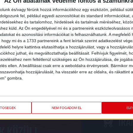
Az Ön adatainak védelme fontos a számunkr
rolunk és/vagy férünk hozzá információkhoz egy eszközön, például süti
O
olgozunk fel, például egyedi azonosítókat és standard információkat,
2026.08
irdetésekhez és tartalomhoz, hirdetések és tartalmak méréséhez, kö
FC COPENHAGEN
DVSC
shez küld.
Az Ön engedélyével mi és a partnereink eszközleolvasásos m
datokat és azonosítási információkat is felhasználhatunk. A megfelelő h
DORDULÓ
MECCS RÉSZLETEI
 hogy mi és a 1733 partnereink a fent leírtak szerint adatkezelést vég
elelő helyre kattintva elutasíthatja a hozzájárulást, vagy a hozzájárul
iókhoz juthat, és megváltoztathatja beállításait.
Felhívjuk figyelmét, 
ezeléséhez nem feltétlenül szükséges az Ön hozzájárulása, de jogában 
zelés ellen. A beállításai csak erre a weboldalra érvényesek. Bármikor m
isszavonhatja hozzájárulását, ha visszatér erre az oldalra, és rákattint a
lem" gombra.
ETŐSÉGEK
NEM FOGADOM EL
EL
PBA ÉS VÁLASSZ
IRÁ
K KÖZÜL!