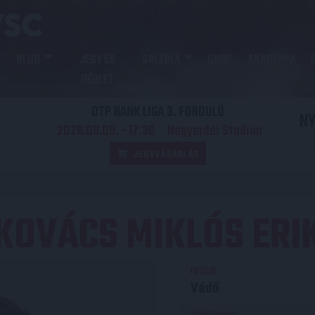
KLUB
JEGY ÉS
GALÉRIA
SHOP
AKADÉMIA
BÉRLET
OTP BANK LIGA 3. FORDULÓ
N
2026.08.09. - 17
30
Nagyerdei Stadion
:
JEGYVÁSÁRLÁS
KOVÁCS MIKLÓS ERI
POZÍCIÓ
Védő