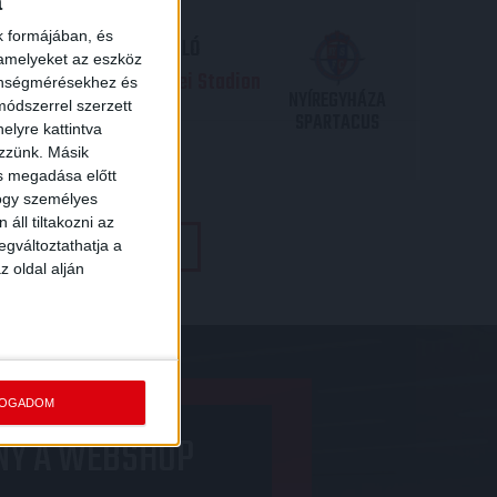
a
k formájában, és
TP BANK LIGA 3. FORDULÓ
 amelyeket az eszköz
.09. - 17
30
Nagyerdei Stadion
:
zönségmérésekhez és
NYÍREGYHÁZA
ódszerrel szerzett
SPARTACUS
elyre kattintva
JEGYVÁSÁRLÁS
ezzünk. Másik
ás megadása előtt
hogy személyes
áll tiltakozni az
TOVÁBBI MÉRKŐZÉSEK
egváltoztathatja a
z oldal alján
FOGADOM
NY A WEBSHOP