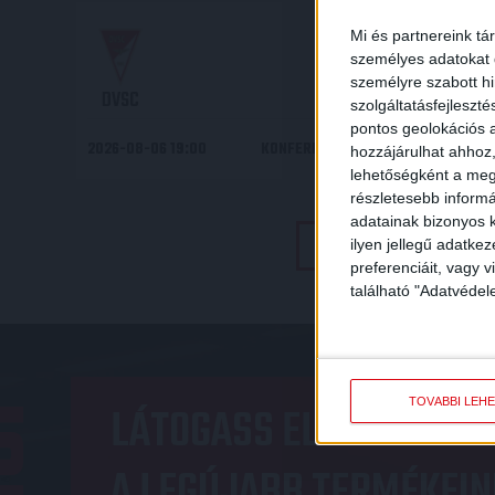
19
00
:
Mi és partnereink tá
személyes adatokat d
személyre szabott h
DVSC
szolgáltatásfejleszté
pontos geolokációs a
2026-08-06 19:00
KONFERENCIA LIGA 3. SELEJTEZŐF
hozzájárulhat ahhoz,
lehetőségként a megf
részletesebb informác
adatainak bizonyos k
TOVÁBBI EREDMÉNYEK
ilyen jellegű adatke
preferenciáit, vagy v
található "Adatvéde
OP
TOVÁBBI LEH
LÁTOGASS EL A WEBSHO
A LEGÚJABB TERMÉKEIN