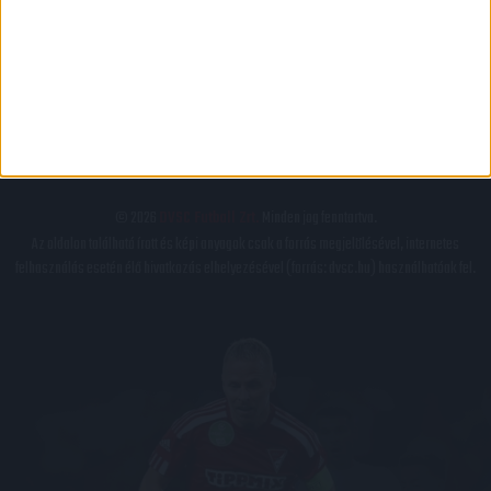
PÁLYARENDSZABÁLYOK
ADATKEZELÉSI TÁJÉKOZATÓ
JOGI ÉS FELHASZNÁLÁSI FELTÉTELEK
LEVÉL A SZERKESZTŐNEK
IMPRESSZUM
KAPCSOLAT
BELSŐ VISSZAÉLÉS-BEJELENTÉSI TÁJÉKOZTATÓ DVSC FUTBALL ZRT.
© 2026
DVSC Futball Zrt.
Minden jog fenntartva.
Az oldalon található írott és képi anyagok csak a forrás megjelölésével, internetes
felhasználás esetén élő hivatkozás elhelyezésével (forrás: dvsc.hu) használhatóak fel.