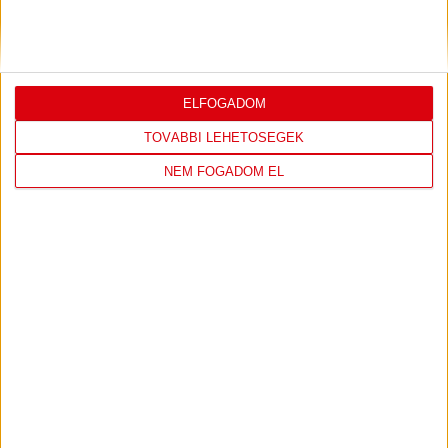
SHOP
ELFOGADOM
TOVÁBBI LEHETŐSÉGEK
LÁTOGASS EL A WEBSHOPBA ÉS
NEM FOGADOM EL
VÁLASSZ A LEGÚJABB TERMÉKEINK
KÖZÜL!
IRÁNY A WEBSHOP