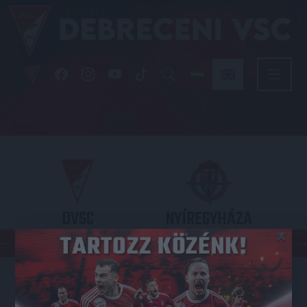
DVSC
NYÍREGYHÁZA
×
SPARTACUS
OTP BANK LIGA 3. FORDULÓ
2026.08.09. - 17
30
Nagyerdei Stadion
: