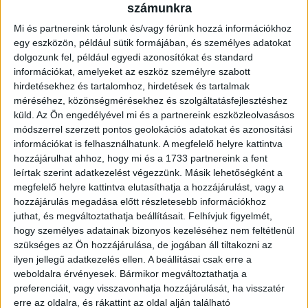
számunkra
Mi és partnereink tárolunk és/vagy férünk hozzá információkhoz
egy eszközön, például sütik formájában, és személyes adatokat
dolgozunk fel, például egyedi azonosítókat és standard
információkat, amelyeket az eszköz személyre szabott
hirdetésekhez és tartalomhoz, hirdetések és tartalmak
méréséhez, közönségmérésekhez és szolgáltatásfejlesztéshez
küld.
Az Ön engedélyével mi és a partnereink eszközleolvasásos
módszerrel szerzett pontos geolokációs adatokat és azonosítási
információkat is felhasználhatunk. A megfelelő helyre kattintva
hozzájárulhat ahhoz, hogy mi és a 1733 partnereink a fent
leírtak szerint adatkezelést végezzünk. Másik lehetőségként a
megfelelő helyre kattintva elutasíthatja a hozzájárulást, vagy a
hozzájárulás megadása előtt részletesebb információkhoz
juthat, és megváltoztathatja beállításait.
Felhívjuk figyelmét,
hogy személyes adatainak bizonyos kezeléséhez nem feltétlenül
szükséges az Ön hozzájárulása, de jogában áll tiltakozni az
ilyen jellegű adatkezelés ellen. A beállításai csak erre a
weboldalra érvényesek. Bármikor megváltoztathatja a
NEMZETISÉG
Magyarország
preferenciáit, vagy visszavonhatja hozzájárulását, ha visszatér
erre az oldalra, és rákattint az oldal alján található