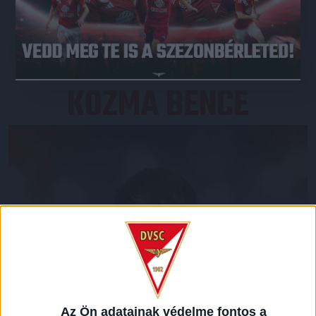
JEGYVÁSÁRLÁS
KOZMA BENCE
Az Ön adatainak védelme fontos a