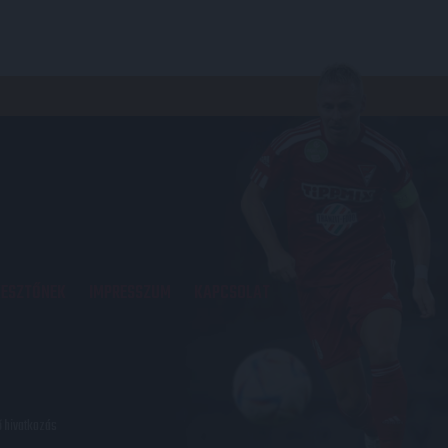
KESZTŐNEK
IMPRESSZUM
KAPCSOLAT
ő hivatkozás