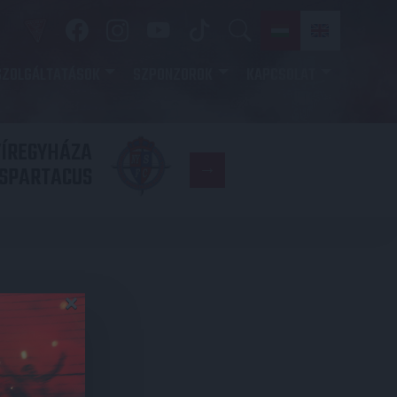
SZOLGÁLTATÁSOK
SZPONZOROK
KAPCSOLAT
YÍREGYHÁZA
FC
SPARTACUS
COPENHAGE
×