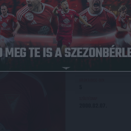
POZÍCIÓ
Védő
MÉRKŐZÉSEK AZ NB I-BEN
123
GÓLOK AZ NB I-BEN
5
MÉRKŐZÉSEK A DVSC-BEN
132
GÓLOK A DVSC-BEN
5
SZÜLETÉSNAP
2000.02.07.