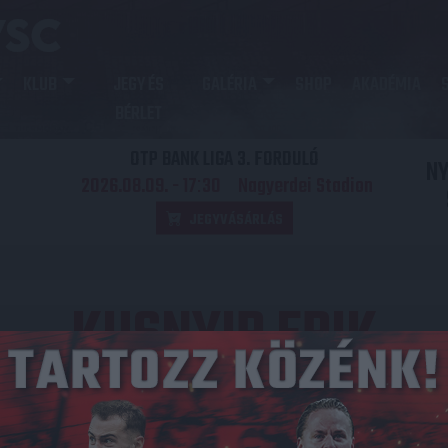
KLUB
JEGY ÉS
GALÉRIA
SHOP
AKADÉMIA
BÉRLET
OTP BANK LIGA 3. FORDULÓ
N
2026.08.09. - 17
30
Nagyerdei Stadion
:
JEGYVÁSÁRLÁS
KUSNYIR ERIK
29
NEMZETISÉG
Magyarország