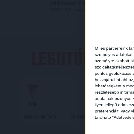
mérkőzésen mutatkozott be az NB I-ben
DVSC 2021 nyarán újabb, három évre szó
LEGUTÓBBI E
Mi és partnereink tá
személyes adatokat d
személyre szabott h
szolgáltatásfejleszté
pontos geolokációs a
hozzájárulhat ahhoz,
19
00
:
lehetőségként a megf
részletesebb informác
adatainak bizonyos k
DVSC
ilyen jellegű adatke
preferenciáit, vagy v
2026-08-06 19:00
KONFERENCIA LIGA 3. SELEJTEZŐF
található "Adatvéde