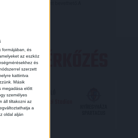
özéppályásként egyaránt bevethető.A
a
EZŐ MÉRKŐZÉS
k formájában, és
 amelyeket az eszköz
zönségmérésekhez és
ódszerrel szerzett
elyre kattintva
ezzünk. Másik
ás megadása előtt
TP BANK LIGA 3. FORDULÓ
hogy személyes
.09. - 17
30
Nagyerdei Stadion
:
áll tiltakozni az
NYÍREGYHÁZA
egváltoztathatja a
SPARTACUS
z oldal alján
JEGYVÁSÁRLÁS