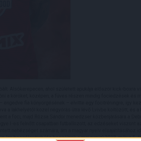
bált. Alsókerepecen, ahol született apukája először kick-boxra vit
óni a köröket, középen, a füves részen mindig fociedzések és me
 – engedve fia könyörgésének – elvitte egy focitréningre, így k
a a lakhelyétől közel négyórás útra lévő Lvivbe költözött, és a
ól ment a foci, majd Rózsa Sándor menedzser közbenjárására a De
egye I-es felnőtt csapatban futballozott, az edzéseket viszont
elentett nehézséget számára, ám a magyar nyelv elsajátításához id
ndig így beszélgettek (és beszélnek a mai napig).2018. május 5-é