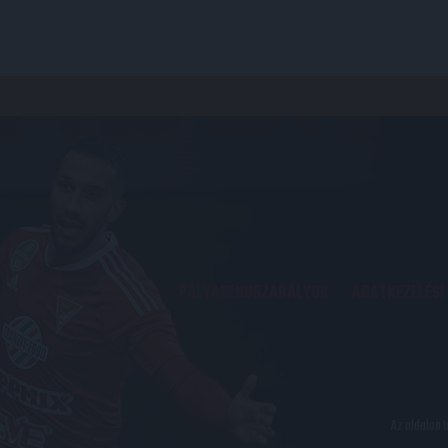
PÁLYARENDSZABÁLYOK
ADATKEZELÉSI
Az oldalon 