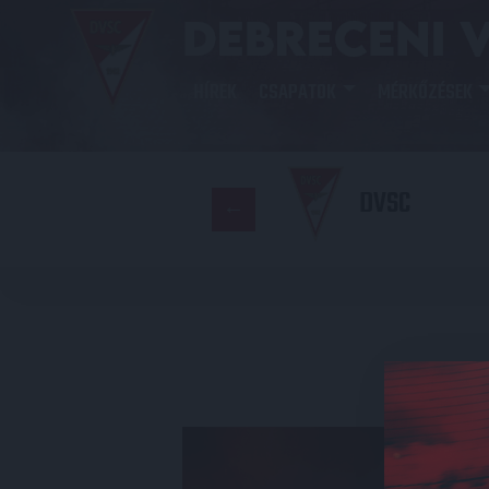
HÍREK
CSAPATOK
MÉRKŐZÉSEK
DVSC