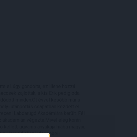
te el, úgy gondolta, ez illene hozzá.
ccsek zajlottak, a kis Erik pedig oda
ezdődött minden.Öt évvel később már a
 helyi utánpótlás csapatban kezdett el
breceni Labdarúgó Akadémiára került. Fél
 az akadémián végezte.Mivel elég korán
ő kellett, ugyanis anyukája hiába magyar,
n a Honvéd elleni idegenbeli