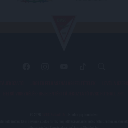
 TÁJÉKOZATÓ
JOGI ÉS FELHASZNÁLÁSI FELTÉTELEK
LEVÉL A SZER
BELSŐ VISSZAÉLÉS-BEJELENTÉSI TÁJÉKOZTATÓ DVSC FUTBALL ZRT.
© 2026
DVSC Futball Zrt.
Minden jog fenntartva.
található írott és képi anyagok csak a forrás megjelölésével, internetes felhasználás esetén él