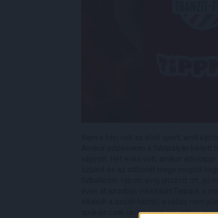
Nem a foci volt az első sport, amit kipró
Amikor edzéseken a futópályán kellett r
vágyott. Hét éves volt, amikor édesapja
szüleit és az otthonát maga mögött hagyv
futballozni. Három évig játszott ott, j
éven át azonban visszajárt Tarpára, a m
elkerült a szülői háztól, a váltás nem j
apukája csak ukránul tud, így otthon mi