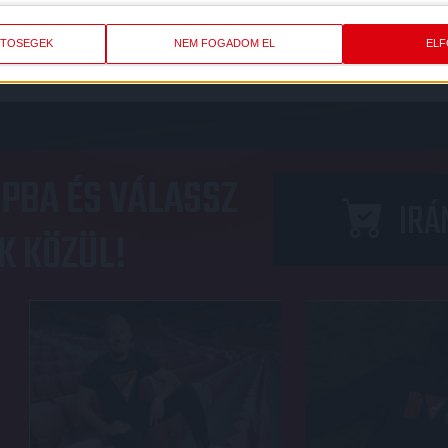
ETŐSÉGEK
NEM FOGADOM EL
EL
PBA ÉS VÁLASSZ
IRÁ
K KÖZÜL!