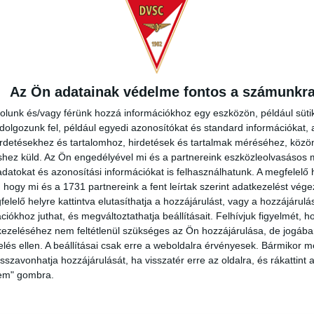
, mindössze 18 éves volt ekkor.Jobbhátvédként és védekező k
ló szerződést kötött vele.
Az Ön adatainak védelme fontos a számunkr
REDMÉNY
KÖVETK
rolunk és/vagy férünk hozzá információkhoz egy eszközön, például süti
olgozunk fel, például egyedi azonosítókat és standard információkat,
irdetésekhez és tartalomhoz, hirdetések és tartalmak méréséhez, kö
shez küld.
Az Ön engedélyével mi és a partnereink eszközleolvasásos m
datokat és azonosítási információkat is felhasználhatunk. A megfelelő h
 hogy mi és a 1731 partnereink a fent leírtak szerint adatkezelést vég
elelő helyre kattintva elutasíthatja a hozzájárulást, vagy a hozzájárul
O
iókhoz juthat, és megváltoztathatja beállításait.
Felhívjuk figyelmét, 
2026.08
ezeléséhez nem feltétlenül szükséges az Ön hozzájárulása, de jogában 
FC COPENHAGEN
DVSC
zelés ellen. A beállításai csak erre a weboldalra érvényesek. Bármikor m
isszavonhatja hozzájárulását, ha visszatér erre az oldalra, és rákattint a
DORDULÓ
MECCS RÉSZLETEI
lem" gombra.