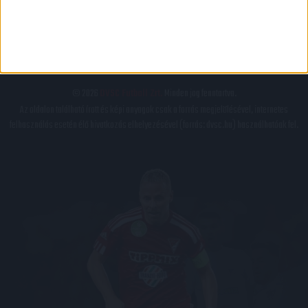
IMPRESSZUM
KAPCSOLAT
BELSŐ VISSZAÉLÉS-BEJELENTÉSI TÁJÉKOZTATÓ DVSC FUTBALL ZRT.
© 2026
DVSC Futball Zrt.
Minden jog fenntartva.
Az oldalon található írott és képi anyagok csak a forrás megjelölésével, internetes
felhasználás esetén élő hivatkozás elhelyezésével (forrás: dvsc.hu) használhatóak fel.