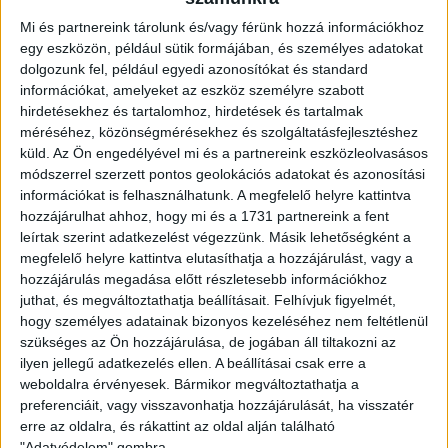
Mi és partnereink tárolunk és/vagy férünk hozzá információkhoz
egy eszközön, például sütik formájában, és személyes adatokat
dolgozunk fel, például egyedi azonosítókat és standard
információkat, amelyeket az eszköz személyre szabott
hirdetésekhez és tartalomhoz, hirdetések és tartalmak
méréséhez, közönségmérésekhez és szolgáltatásfejlesztéshez
küld.
Az Ön engedélyével mi és a partnereink eszközleolvasásos
módszerrel szerzett pontos geolokációs adatokat és azonosítási
információkat is felhasználhatunk. A megfelelő helyre kattintva
hozzájárulhat ahhoz, hogy mi és a 1731 partnereink a fent
leírtak szerint adatkezelést végezzünk. Másik lehetőségként a
megfelelő helyre kattintva elutasíthatja a hozzájárulást, vagy a
hozzájárulás megadása előtt részletesebb információkhoz
juthat, és megváltoztathatja beállításait.
Felhívjuk figyelmét,
hogy személyes adatainak bizonyos kezeléséhez nem feltétlenül
szükséges az Ön hozzájárulása, de jogában áll tiltakozni az
ilyen jellegű adatkezelés ellen. A beállításai csak erre a
weboldalra érvényesek. Bármikor megváltoztathatja a
POZÍCIÓ
preferenciáit, vagy visszavonhatja hozzájárulását, ha visszatér
Védő
erre az oldalra, és rákattint az oldal alján található
"Adatvédelem" gombra.