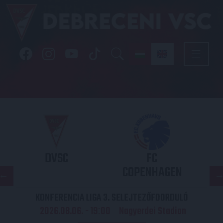
DVSC
FC
COPENHAGEN
KONFERENCIA LIGA 3. SELEJTEZŐFDORDULÓ
2026.08.06. - 19
00
Nagyerdei Stadion
: