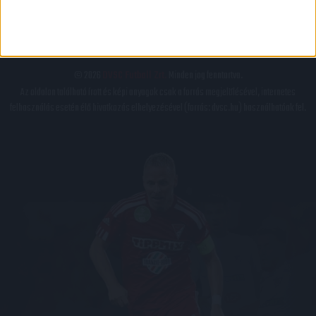
BELSŐ VISSZAÉLÉS-BEJELENTÉSI TÁJÉKOZTATÓ DVSC FUTBALL ZRT.
© 2026
DVSC Futball Zrt.
Minden jog fenntartva.
Az oldalon található írott és képi anyagok csak a forrás megjelölésével, internetes
felhasználás esetén élő hivatkozás elhelyezésével (forrás: dvsc.hu) használhatóak fel.