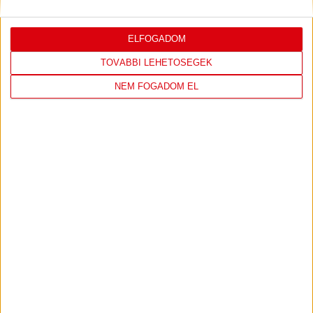
LÁTOGASS EL A WEBSHOPBA ÉS
ELFOGADOM
VÁLASSZ A LEGÚJABB TERMÉKEINK
TOVÁBBI LEHETŐSÉGEK
NEM FOGADOM EL
KÖZÜL!
IRÁNY A WEBSHOP