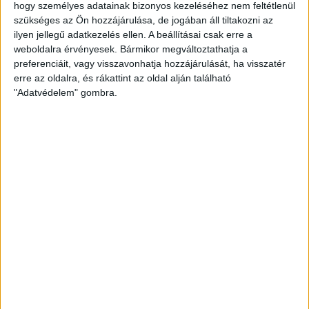
Spanyolország
hogy személyes adatainak bizonyos kezeléséhez nem feltétlenül
szükséges az Ön hozzájárulása, de jogában áll tiltakozni az
POZÍCIÓ
ilyen jellegű adatkezelés ellen. A beállításai csak erre a
Középpályás
weboldalra érvényesek. Bármikor megváltoztathatja a
preferenciáit, vagy visszavonhatja hozzájárulását, ha visszatér
MÉRKŐZÉSEK AZ NB I-BEN
erre az oldalra, és rákattint az oldal alján található
0
"Adatvédelem" gombra.
GÓLOK AZ NB I-BEN
0
MÉRKŐZÉSEK A DVSC-BEN
0
GÓLOK A DVSC-BEN
0
SZÜLETÉSNAP
1995.01.20.
A DVSC 1+1 évre szerződtette Sergi Sampert. A 31 éves