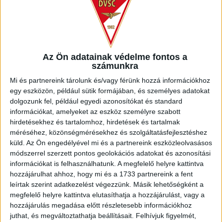
Az Ön adatainak védelme fontos a
számunkra
Mi és partnereink tárolunk és/vagy férünk hozzá információkhoz
egy eszközön, például sütik formájában, és személyes adatokat
dolgozunk fel, például egyedi azonosítókat és standard
információkat, amelyeket az eszköz személyre szabott
hirdetésekhez és tartalomhoz, hirdetések és tartalmak
méréséhez, közönségmérésekhez és szolgáltatásfejlesztéshez
küld.
Az Ön engedélyével mi és a partnereink eszközleolvasásos
módszerrel szerzett pontos geolokációs adatokat és azonosítási
információkat is felhasználhatunk. A megfelelő helyre kattintva
hozzájárulhat ahhoz, hogy mi és a 1733 partnereink a fent
leírtak szerint adatkezelést végezzünk. Másik lehetőségként a
megfelelő helyre kattintva elutasíthatja a hozzájárulást, vagy a
hozzájárulás megadása előtt részletesebb információkhoz
NEMZETISÉG
juthat, és megváltoztathatja beállításait.
Felhívjuk figyelmét,