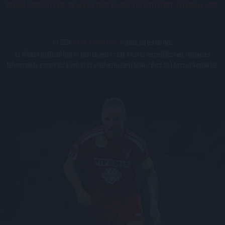
BELSŐ VISSZAÉLÉS-BEJELENTÉSI TÁJÉKOZTATÓ DVSC FUTBALL ZRT.
© 2026
DVSC Futball Zrt.
Minden jog fenntartva.
Az oldalon található írott és képi anyagok csak a forrás megjelölésével, internetes
felhasználás esetén élő hivatkozás elhelyezésével (forrás: dvsc.hu) használhatóak fel.