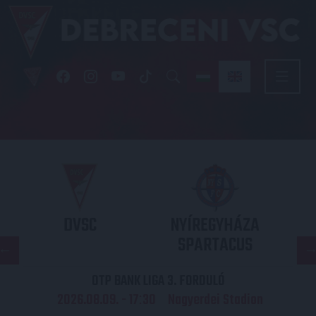
DVSC
NYÍREGYHÁZA
SPARTACUS
OTP BANK LIGA 3. FORDULÓ
2026.08.09. - 17
30
Nagyerdei Stadion
: