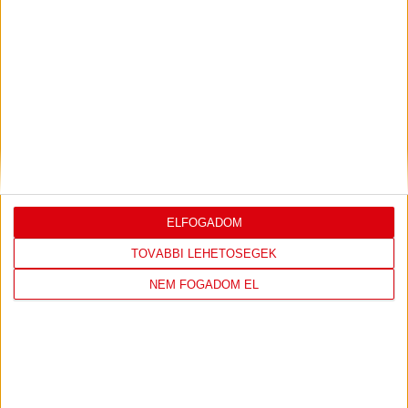
2026.08.09. - 17
30
Nagyerdei Stadion
:
JEGYVÁSÁRLÁS
TOVÁBBI MÉRKŐZÉSEK
ELFOGADOM
TOVÁBBI LEHETŐSÉGEK
SHOP
NEM FOGADOM EL
LÁTOGASS EL A WEBSHOPBA ÉS