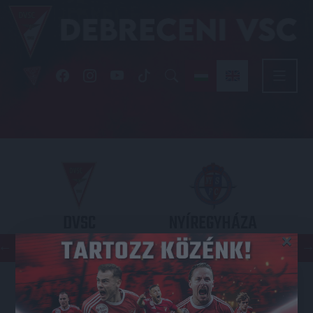
DVSC
NYÍREGYHÁZA
×
SPARTACUS
OTP BANK LIGA 3. FORDULÓ
2026.08.09. - 17
30
Nagyerdei Stadion
: