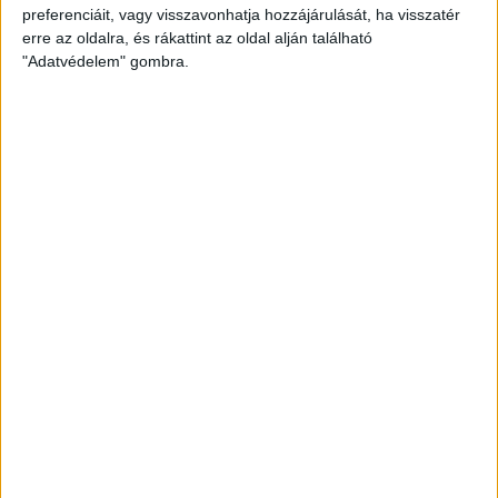
Magyarország
preferenciáit, vagy visszavonhatja hozzájárulását, ha visszatér
erre az oldalra, és rákattint az oldal alján található
POZÍCIÓ
"Adatvédelem" gombra.
Védő
MÉRKŐZÉSEK AZ NB I-BEN
10
GÓLOK AZ NB I-BEN
0
MÉRKŐZÉSEK A DVSC-BEN
10
GÓLOK A DVSC-BEN
0
SZÜLETÉSNAP
2007.01.07.