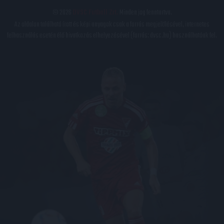
© 2026
DVSC Futball Zrt.
Minden jog fenntartva.
Az oldalon található írott és képi anyagok csak a forrás megjelölésével, internetes
felhasználás esetén élő hivatkozás elhelyezésével (forrás: dvsc.hu) használhatóak fel.