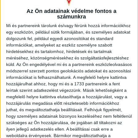
Az Ön adatainak védelme fontos a
számunkra
Mi és partnereink tárolunk és/vagy férünk hozzá információkhoz
egy eszközön, például sütik formájában, és személyes adatokat
dolgozunk fel, például egyedi azonosítókat és standard
információkat, amelyeket az eszköz személyre szabott
hirdetésekhez és tartalomhoz, hirdetések és tartalmak
méréséhez, közönségmérésekhez és szolgáltatásfejlesztéshez
küld.
Az Ön engedélyével mi és a partnereink eszközleolvasásos
módszerrel szerzett pontos geolokációs adatokat és azonosítási
információkat is felhasználhatunk. A megfelelő helyre kattintva
hozzájárulhat ahhoz, hogy mi és a 1733 partnereink a fent
leírtak szerint adatkezelést végezzünk. Másik lehetőségként a
megfelelő helyre kattintva elutasíthatja a hozzájárulást, vagy a
hozzájárulás megadása előtt részletesebb információkhoz
juthat, és megváltoztathatja beállításait.
Felhívjuk figyelmét,
hogy személyes adatainak bizonyos kezeléséhez nem feltétlenül
szükséges az Ön hozzájárulása, de jogában áll tiltakozni az
ilyen jellegű adatkezelés ellen. A beállításai csak erre a
NEMZETISÉG
weboldalra érvényesek. Bármikor megváltoztathatja a