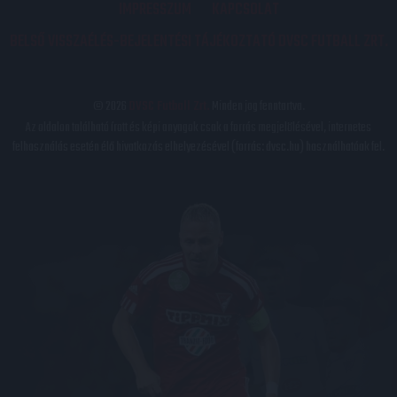
IMPRESSZUM
KAPCSOLAT
BELSŐ VISSZAÉLÉS-BEJELENTÉSI TÁJÉKOZTATÓ DVSC FUTBALL ZRT.
© 2026
DVSC Futball Zrt.
Minden jog fenntartva.
Az oldalon található írott és képi anyagok csak a forrás megjelölésével, internetes
felhasználás esetén élő hivatkozás elhelyezésével (forrás: dvsc.hu) használhatóak fel.