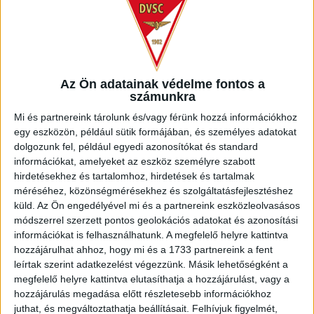
Az Ön adatainak védelme fontos a
számunkra
Mi és partnereink tárolunk és/vagy férünk hozzá információkhoz
egy eszközön, például sütik formájában, és személyes adatokat
dolgozunk fel, például egyedi azonosítókat és standard
információkat, amelyeket az eszköz személyre szabott
hirdetésekhez és tartalomhoz, hirdetések és tartalmak
méréséhez, közönségmérésekhez és szolgáltatásfejlesztéshez
küld.
Az Ön engedélyével mi és a partnereink eszközleolvasásos
módszerrel szerzett pontos geolokációs adatokat és azonosítási
információkat is felhasználhatunk. A megfelelő helyre kattintva
hozzájárulhat ahhoz, hogy mi és a 1733 partnereink a fent
leírtak szerint adatkezelést végezzünk. Másik lehetőségként a
megfelelő helyre kattintva elutasíthatja a hozzájárulást, vagy a
hozzájárulás megadása előtt részletesebb információkhoz
NEMZETISÉG
juthat, és megváltoztathatja beállításait.
Felhívjuk figyelmét,