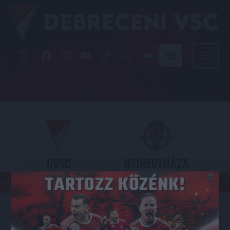
DVSC
NYÍREGYHÁZA
×
SPARTACUS
OTP BANK LIGA 3. FORDULÓ
2026.08.09. - 17
30
Nagyerdei Stadion
: