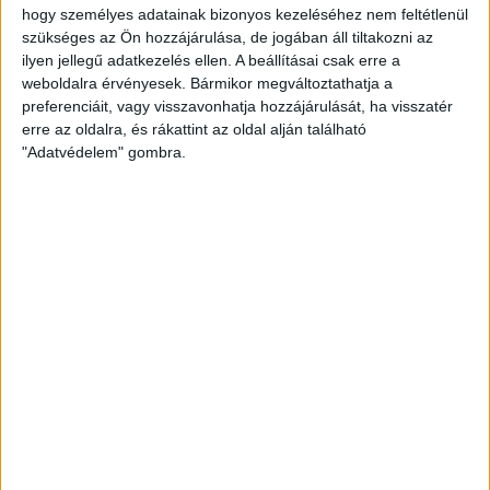
Magyarország
hogy személyes adatainak bizonyos kezeléséhez nem feltétlenül
szükséges az Ön hozzájárulása, de jogában áll tiltakozni az
POZÍCIÓ
ilyen jellegű adatkezelés ellen. A beállításai csak erre a
Csatár
weboldalra érvényesek. Bármikor megváltoztathatja a
preferenciáit, vagy visszavonhatja hozzájárulását, ha visszatér
MÉRKŐZÉSEK AZ NBII-BEN
erre az oldalra, és rákattint az oldal alján található
15
"Adatvédelem" gombra.
GÓLOK AZ NBII.-BEN
5
SÚLY
80 kg
MAGASSÁG
174 cm
MÉRKŐZÉSEK AZ NB I-BEN
184
GÓLOK AZ NB I-BEN
42