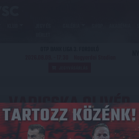
KLUB
JEGY ÉS
GALÉRIA
SHOP
AKADÉMIA
BÉRLET
OTP BANK LIGA 3. FORDULÓ
N
2026.08.09. - 17
30
Nagyerdei Stadion
:
JEGYVÁSÁRLÁS
VADICSKA OLIVÉR
NEMZETISÉG
Magyarország