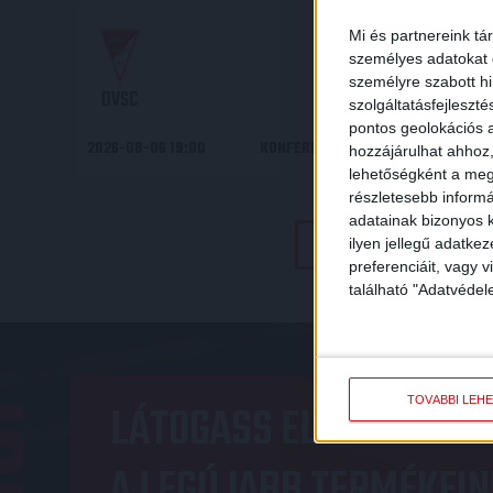
19
00
:
Mi és partnereink tá
személyes adatokat d
személyre szabott h
DVSC
szolgáltatásfejleszté
pontos geolokációs a
2026-08-06 19:00
KONFERENCIA LIGA 3. SELEJTEZŐF
hozzájárulhat ahhoz,
lehetőségként a megf
részletesebb informác
adatainak bizonyos k
TOVÁBBI EREDMÉNYEK
ilyen jellegű adatke
preferenciáit, vagy v
található "Adatvéde
OP
TOVÁBBI LEH
LÁTOGASS EL A WEBSHO
A LEGÚJABB TERMÉKEIN