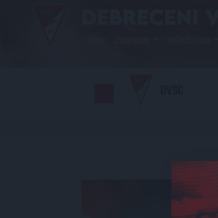
HÍREK
CSAPATOK
MÉRKŐZÉSEK
DVSC