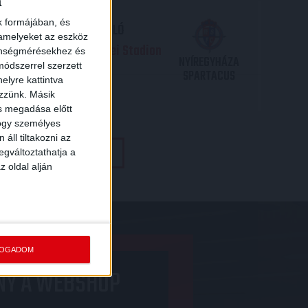
a
k formájában, és
TP BANK LIGA 3. FORDULÓ
 amelyeket az eszköz
.09. - 17
30
Nagyerdei Stadion
:
zönségmérésekhez és
NYÍREGYHÁZA
ódszerrel szerzett
SPARTACUS
elyre kattintva
JEGYVÁSÁRLÁS
ezzünk. Másik
ás megadása előtt
hogy személyes
áll tiltakozni az
TOVÁBBI MÉRKŐZÉSEK
egváltoztathatja a
z oldal alján
FOGADOM
NY A WEBSHOP