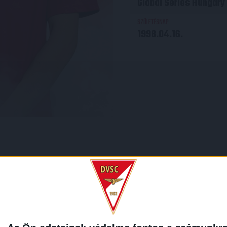
Global Series Hungary 
SZÜLETÉSNAP
1998.04.16.
REDMÉNY
KÖVETK