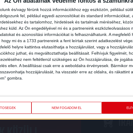
Az Ön adatainak védelme fontos a számunkr
rolunk és/vagy férünk hozzá információkhoz egy eszközön, például süti
O
olgozunk fel, például egyedi azonosítókat és standard információkat,
2026.08
irdetésekhez és tartalomhoz, hirdetések és tartalmak méréséhez, kö
FC COPENHAGEN
DVSC
shez küld.
Az Ön engedélyével mi és a partnereink eszközleolvasásos m
datokat és azonosítási információkat is felhasználhatunk. A megfelelő h
DORDULÓ
MECCS RÉSZLETEI
 hogy mi és a 1733 partnereink a fent leírtak szerint adatkezelést vég
elelő helyre kattintva elutasíthatja a hozzájárulást, vagy a hozzájárul
iókhoz juthat, és megváltoztathatja beállításait.
Felhívjuk figyelmét, 
ezeléséhez nem feltétlenül szükséges az Ön hozzájárulása, de jogában 
zelés ellen. A beállításai csak erre a weboldalra érvényesek. Bármikor m
isszavonhatja hozzájárulását, ha visszatér erre az oldalra, és rákattint a
lem" gombra.
ETŐSÉGEK
NEM FOGADOM EL
EL
PBA ÉS VÁLASSZ
IRÁ
K KÖZÜL!