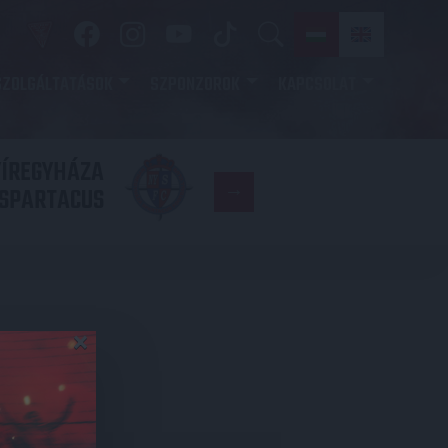
SZOLGÁLTATÁSOK
SZPONZOROK
KAPCSOLAT
YÍREGYHÁZA
FC
SPARTACUS
COPENHAGE
×