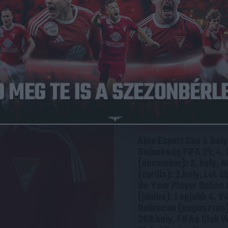
POZÍCIÓ
Játékos
VÁROS
Debrecen
JÁTÉKMÓD
Egyéni
CSAPATOK
DVSC Esport
EREDMÉNYEK
Ajax Esport Cup 1. hel
Bajnokság FIFA 21: 4.
(december): 3. hely, 
(április): 2.hely, LvL 
Be Your Player Online 
(június): Legjobb 4, V
Debrecen (augusztus) 1
269.hely, FIFAe Club W