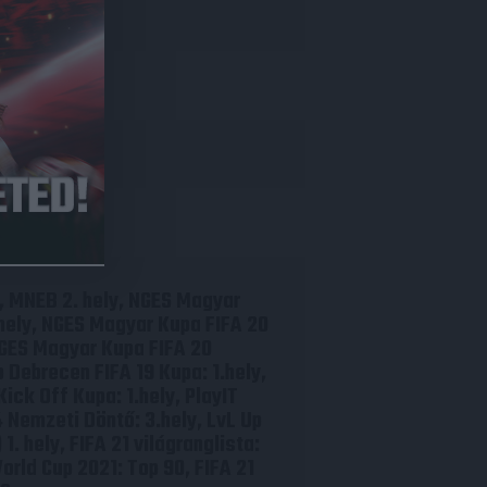
y, MNEB 2. hely, NGES Magyar
 hely, NGES Magyar Kupa FIFA 20
NGES Magyar Kupa FIFA 20
Up Debrecen FIFA 19 Kupa: 1.hely,
Kick Off Kupa: 1.hely, PlayIT
4 Nemzeti Döntő: 3.hely, LvL Up
. hely, FIFA 21 világranglista:
orld Cup 2021: Top 90, FIFA 21