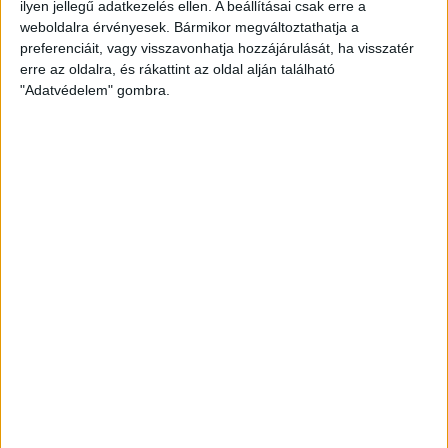
POZÍCIÓ
ilyen jellegű adatkezelés ellen. A beállításai csak erre a
Középpályás
weboldalra érvényesek. Bármikor megváltoztathatja a
preferenciáit, vagy visszavonhatja hozzájárulását, ha visszatér
MÉRKŐZÉSEK AZ NBII-BEN
erre az oldalra, és rákattint az oldal alján található
15
"Adatvédelem" gombra.
GÓLOK AZ NBII.-BEN
0
MÉRKŐZÉSEK AZ NB I-BEN
70
GÓLOK AZ NB I-BEN
7
MÉRKŐZÉSEK A DVSC-BEN
70
GÓLOK A DVSC-BEN
7
SZÜLETÉSNAP