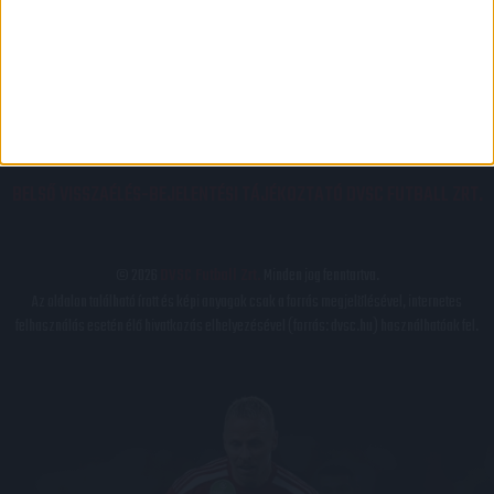
PÁLYARENDSZABÁLYOK
ADATKEZELÉSI TÁJÉKOZATÓ
JOGI ÉS FELHASZNÁLÁSI FELTÉTELEK
LEVÉL A SZERKESZTŐNEK
IMPRESSZUM
KAPCSOLAT
BELSŐ VISSZAÉLÉS-BEJELENTÉSI TÁJÉKOZTATÓ DVSC FUTBALL ZRT.
© 2026
DVSC Futball Zrt.
Minden jog fenntartva.
Az oldalon található írott és képi anyagok csak a forrás megjelölésével, internetes
felhasználás esetén élő hivatkozás elhelyezésével (forrás: dvsc.hu) használhatóak fel.