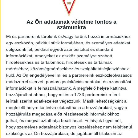
Az Ön adatainak védelme fontos a
számunkra
Mi és partnereink tárolunk és/vagy férünk hozzá információkhoz
egy eszközön, például sütik formájában, és személyes adatokat
dolgozunk fel, például egyedi azonosítókat és standard
információkat, amelyeket az eszköz személyre szabott
hirdetésekhez és tartalomhoz, hirdetések és tartalmak
méréséhez, közönségmérésekhez és szolgáltatásfejlesztéshez
küld.
Az Ön engedélyével mi és a partnereink eszközleolvasásos
módszerrel szerzett pontos geolokációs adatokat és azonosítási
információkat is felhasználhatunk. A megfelelő helyre kattintva
hozzájárulhat ahhoz, hogy mi és a 1733 partnereink a fent
leírtak szerint adatkezelést végezzünk. Másik lehetőségként a
megfelelő helyre kattintva elutasíthatja a hozzájárulást, vagy a
hozzájárulás megadása előtt részletesebb információkhoz
NEMZETISÉG
juthat, és megváltoztathatja beállításait.
Felhívjuk figyelmét,
Magyarország
hogy személyes adatainak bizonyos kezeléséhez nem feltétlenül
szükséges az Ön hozzájárulása, de jogában áll tiltakozni az