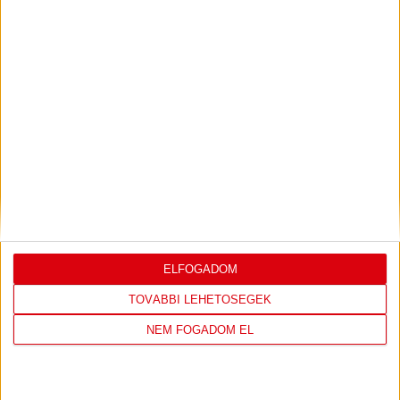
döntött, hogy elhalasztja az NB III. Észak-keleti csoportjának
második fordulóját. A játéknapot eredetileg augusztus 5-ére,
szerdára írták ki, a fordulót egy héttel később, azaz
augusztus 12-én, szerdán rendezik meg. A DVSC II. így jövő
héten látogat a DVTK II. otthonában, szombaton […]
Bővebben →
LEGÚJABB VIDEÓK
VIDEÓ! MECCS ELŐTTI SAJTÓTÁJÉKOZTATÓ
:
DVSC-FC COPENHAGEN
ELFOGADOM
2026.08.05.
Bővebben →
TOVÁBBI LEHETŐSÉGEK
NEM FOGADOM EL
SAJTÓTÁJÉKOZTATÓ
ÚJPEST FC-DVSC 4-2,
:
GERT REMMEL ÉRTÉKELÉSE