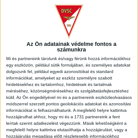
Nem volt túl eseménydús a játék, egészen a 30. percig,
amikor a DVSC egy parádés támadás végén Szécsi Márk
befejezésével szép gólt lőtt, azonban les miatt a találat nem
lett érvényes. Az első félidő hajrájában Dorian Babunski
Az Ön adatainak védelme fontos a
számunkra
pörgetett fölé 11 méterről, majd a szünet előtt, a 35. percben
csapatunk megszerezte a vezetést! Dzsudzsák Balázs
Mi és partnereink tárolunk és/vagy férünk hozzá információkhoz
szöglete után Dorian Babunski előzte meg a védőket, és 8
egy eszközön, például sütik formájában, és személyes adatokat
méterről a kapuba fejelt (0-1). Ezt már megadta játékvezető,
dolgozunk fel, például egyedi azonosítókat és standard
így a szünetre előnnyel vonulhatott a Loki.
információkat, amelyeket az eszköz személyre szabott
hirdetésekhez és tartalomhoz, hirdetések és tartalmak
méréséhez, közönségmérésekhez és szolgáltatásfejlesztéshez
küld.
Az Ön engedélyével mi és a partnereink eszközleolvasásos
módszerrel szerzett pontos geolokációs adatokat és azonosítási
információkat is felhasználhatunk. A megfelelő helyre kattintva
hozzájárulhat ahhoz, hogy mi és a 1731 partnereink a fent
leírtak szerint adatkezelést végezzünk. Másik lehetőségként a
megfelelő helyre kattintva elutasíthatja a hozzájárulást, vagy a
hozzájárulás megadása előtt részletesebb információkhoz