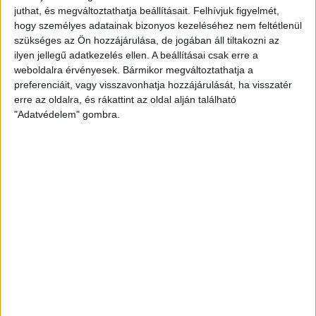
juthat, és megváltoztathatja beállításait.
Felhívjuk figyelmét,
hogy személyes adatainak bizonyos kezeléséhez nem feltétlenül
szükséges az Ön hozzájárulása, de jogában áll tiltakozni az
ilyen jellegű adatkezelés ellen. A beállításai csak erre a
weboldalra érvényesek. Bármikor megváltoztathatja a
preferenciáit, vagy visszavonhatja hozzájárulását, ha visszatér
erre az oldalra, és rákattint az oldal alján található
A második játékrész elején is szervezetten játszó
"Adatvédelem" gombra.
Debrecent láthattunk, az 50. percben Christian Manrique
bombázott mellé, az 52. percben viszont egyenlített a
Fehérvár, egy csel után Kodro emelt a léc alá 10 méterről (1-
1).
Új mérkőzés kezdődött, a hazaiak igyekeztek nyomást
gyakorolni a Lokira, ám ez nem sokáig tartott. Az utolsó
félórára érkezett Varga József, majd Bódi Ádám és Antonio
Mance, végül Stefan Loncar és Oleksandr Romanchuk is
beállt. A DVSC többnyire uralta a mérkőzést, a 75. percben
Bódi Ádám lövését bravúrral védte Kovács.