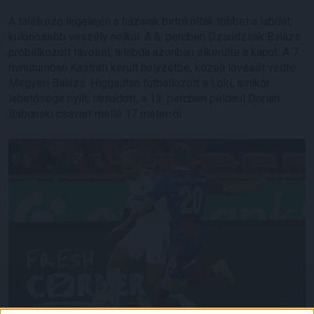
A találkozó legelején a hazaiak birtokolták többet a labdát,
különösebb veszély nélkül. A 6. percben Dzsudzsák Balázs
próbálkozott távolról, a labda azonban elkerülte a kaput. A 7.
minutumban Kastrati került helyzetbe, közeli lövését védte
Megyeri Balázs. Higgadtan futballozott a Loki, amikor
lehetősége nyílt, támadott, a 13. percben például Dorian
Babunski csavart mellé 17 méterről.