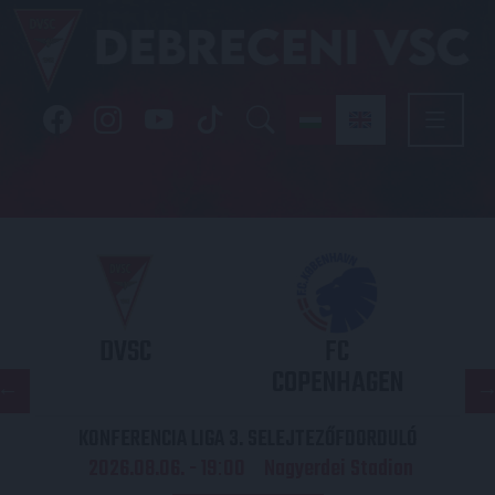
DVSC
FC
COPENHAGEN
KONFERENCIA LIGA 3. SELEJTEZŐFDORDULÓ
2026.08.06. - 19
00
Nagyerdei Stadion
: