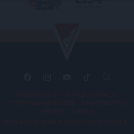
PÁLYARENDSZABÁLYOK
ADATKEZELÉSI TÁJÉKOZATÓ
JOGI ÉS FELHASZNÁLÁSI FELTÉTELEK
LEVÉL A SZERKESZTŐNEK
IMPRESSZUM
KAPCSOLAT
BELSŐ VISSZAÉLÉS-BEJELENTÉSI TÁJÉKOZTATÓ DVSC FUTBALL ZRT.