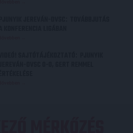
Bővebben →
PJUNYIK JEREVÁN-DVSC
TOVÁBBJUTÁS
:
A KONFERENCIA LIGÁBAN
Bővebben →
VIDEÓ! SAJTÓTÁJÉKOZTATÓ
PJUNYIK
:
JEREVÁN-DVSC 0-0, GERT REMMEL
ÉRTÉKELÉSE
Bővebben →
EZŐ MÉRKŐZÉS