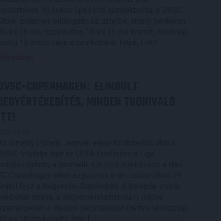
csütörtökön 16 órakor újra nyitó ajándékboltja, a DVSC
Store. Érdemes ellátogatni az üzletbe, amely pénteken
10 és 18 óra, szombaton 10 és 15 óra között, vasárnap
pedig 12 órától várja a szurkolókat. Hajrá, Loki!
Bővebben →
DVSC-COPENHAGEN
ELINDULT
:
JEGYÉRTÉKESÍTÉS, MINDEN TUDNIVALÓ
ITT!
2026.08.04.
Az örmény Pjunyik Jereván elleni továbbjutás után a
DVSC folytatja útját az UEFA Konferencia Liga
selejtezőjében, a harmadik kör első mérkőzése a dán
FC Copenhagen ellen augusztus 6-án, csütörtökön 19
órától lesz a Nagyerdei Stadionban. A belépők immár
elérhetők online, a nagyerdeistadion.hu-n, illetve
személyesen a stadion pénztáraiban (nyitva hétköznap
10 és 18 óra között). Íme, […]