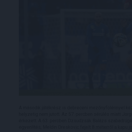
A második játékrész is debreceni mezőnyfölénnyel kez
helyzetig nem jutott. Az 57. percben sérülés miatt Jorgo
érkezett. A 63. percben Dzsudzsák Balázs szabadrúgásá
egyenlítés, Meldin Dreskovic fejelt 8 méterről a kapu jo