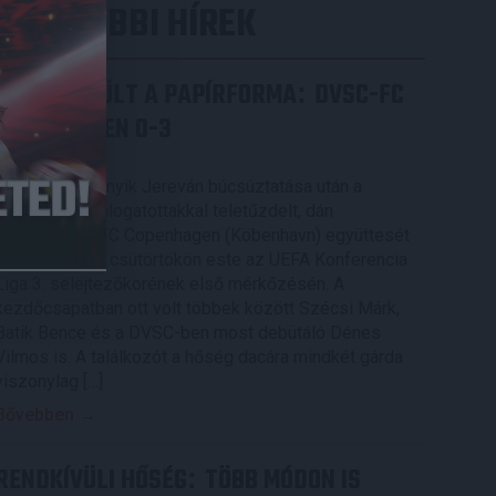
LEGUTÓBBI HÍREK
ÉRVÉNYESÜLT A PAPÍRFORMA
DVSC-FC
:
COPENHAGEN 0-3
2026.08.06.
Az örmény Pjunyik Jereván búcsúztatása után a
bombaerős, válogatottakkal teletűzdelt, dán
rekordbajnok FC Copenhagen (Köbenhavn) együttesét
fogadta a Loki csütörtökön este az UEFA Konferencia
Liga 3. selejtezőkörének első mérkőzésén. A
kezdőcsapatban ott volt többek között Szécsi Márk,
Batik Bence és a DVSC-ben most debütáló Dénes
Vilmos is. A találkozót a hőség dacára mindkét gárda
viszonylag […]
Bővebben →
RENDKÍVÜLI HŐSÉG
TÖBB MÓDON IS
: