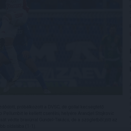
dődött, próbálkozott a DVSC, de góllal kecsegtető
 Pellumbit le kellett cserélni, helyére Arandjel Stojkovic
t védte bravúrral Gundel-Takács, de a szögletből jött az
bb oldalába (1-1).