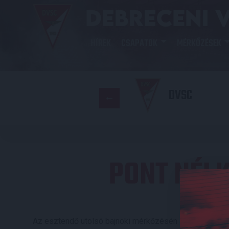
HÍREK
CSAPATOK
MÉRKŐZÉSEK
DVSC
PONT NÉL
Az esztendő utolsó bajnoki mérkőzésén a közvetlen riv