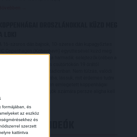
Bővebben →
KOPPENHÁGAI OROSZLÁNOKKAL KÜZD MEG
A LOKI
A 16-szoros dán bajnok, 10-szeres dán kupagyőztes
FC Copenhagen (Köbenhavn) együttesével küzd meg
az UEFA Konferencia Liga harmadik selejtezőkörében a
DVSC, az első mérkőzés csütörtökön 19 órától
kezdődik a Nagyerdei Stadionban. Nem túlzás, valódi
nagyvad akadt a Loki útjába, lássuk, mit érdemes tudni
az Oroszlánok becenéven emlegetett koppenhágai
csapatról. A futballrajongók számára persze aligha kell
a
[…]
k formájában, és
Bővebben →
 amelyeket az eszköz
zönségmérésekhez és
LEGÚJABB VIDEÓK
ódszerrel szerzett
elyre kattintva