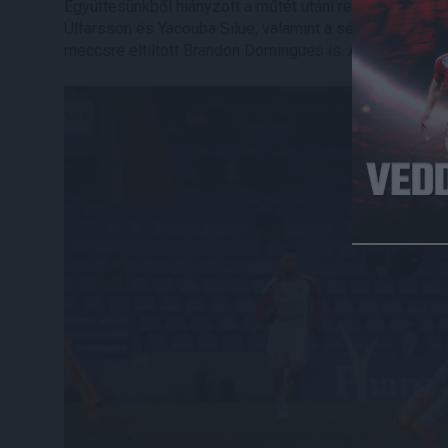
Együttesünkből hiányzott a műtét utáni rehabilitációját
Úlfarsson és Yacouba Silue, valamint a sérüléssel bajló
meccsre eltiltott Brandon Domingues is. A kezdőcsapa