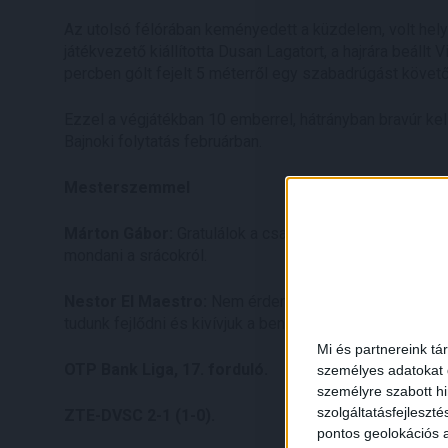
Az utolsó félórában keményedett a küzdelem, volt helyze
játékvezető kiállította Dusan Lagatort, a hajrára beállt
percben gólt fejelt 5 méterről egy szabadrúgást követő
Ezzel a végjátékban 10 emberrel, hátrányban bravúr kel
Bajnoki folytatás februárban.
Mesterszemmel
Márton Gábor:
Gratulálok a csapatnak, jól játszottunk
mondani a srácokról.
Nestor El Maestro:
Nem érdemeltünk vereséget, sajn
tudunk fejlődni és kivívjuk a bennmaradást.
Mi és partnereink tá
OTP Bank Liga, 17. forduló.
személyes adatokat d
személyre szabott h
szolgáltatásfejleszté
ZTE-DVSC 2-1 (1-0).
pontos geolokációs a