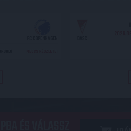
O
2026.08
FC COPENHAGEN
DVSC
DORDULÓ
MECCS RÉSZLETEI
PBA ÉS VÁLASSZ