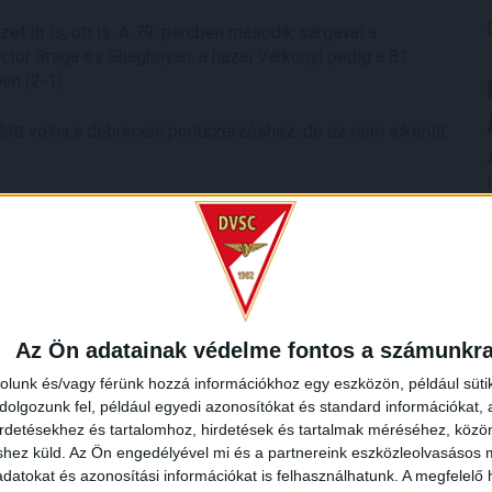
t itt is, ott is. A 79. percben második sárgával a
 Victor Braga és Shaghoyan, a hazai Várkonyi pedig a 81.
en (2-1).
lett volna a debreceni pontszerzéshez, de ez nem sikerült.
, hamarabb is lezárhattuk volna a mérkőzést. Csak jót tudok
os ezáltal még nehezebb helyzetbe kerültünk. Remélem,
Az Ön adatainak védelme fontos a számunkr
rolunk és/vagy férünk hozzá információkhoz egy eszközön, például süti
olgozunk fel, például egyedi azonosítókat és standard információkat,
irdetésekhez és tartalomhoz, hirdetések és tartalmak méréséhez, kö
shez küld.
Az Ön engedélyével mi és a partnereink eszközleolvasásos m
datokat és azonosítási információkat is felhasználhatunk. A megfelelő h