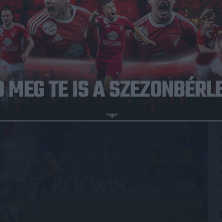
 végző Kusnyir Erik, Batik Bence, Neven Djurasek, Thor
dó Kocsis Gergő és az Újpest elleni piros lapja miatt egy
tba bekerült Kocsis Dominik.