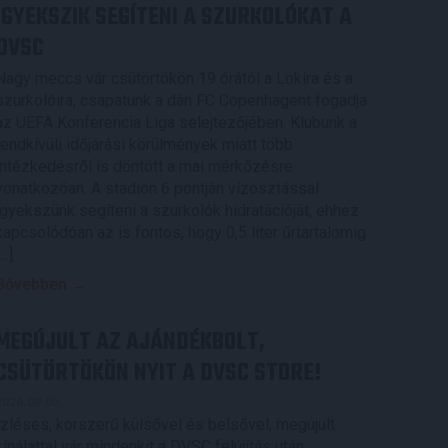
IGYEKSZIK SEGÍTENI A SZURKOLÓKAT A
DVSC
Nagy meccs vár csütörtökön 19 órától a Lokira és a
szurkolóira, csapatunk a dán FC Copenhagent fogadja
az UEFA Konferencia Liga selejtezőjében. Klubunk a
rendkívüli időjárási körülmények miatt több
intézkedésről is döntött a mai mérkőzésre
vonatkozóan. A stadion 6 pontján vízosztással
igyekszünk segíteni a szurkolók hidratációját, ehhez
kapcsolódóan az is fontos, hogy 0,5 liter űrtartalomig
[…]
Bővebben →
MEGÚJULT AZ AJÁNDÉKBOLT,
CSÜTÖRTÖKÖN NYIT A DVSC STORE!
2026.08.05.
Ízléses, korszerű külsővel és belsővel, megújult
kínálattal vár mindenkit a DVSC felújítás után