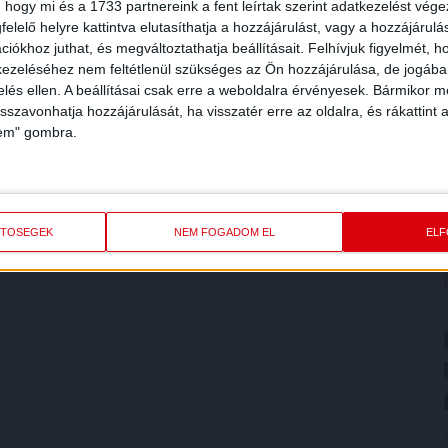
 hogy mi és a 1733 partnereink a fent leírtak szerint adatkezelést vég
elelő helyre kattintva elutasíthatja a hozzájárulást, vagy a hozzájárul
iókhoz juthat, és megváltoztathatja beállításait.
Felhívjuk figyelmét, 
s – Ipalibo (Sajbán, 80.), Kiss B. (Bakti, 80.), Sankovic –
ezeléséhez nem feltétlenül szükséges az Ön hozzájárulása, de jogában 
ezetőedző: Márton Gábor.
zelés ellen. A beállításai csak erre a weboldalra érvényesek. Bármikor m
isszavonhatja hozzájárulását, ha visszatér erre az oldalra, és rákattint a
, 57.), Ferenczi – Kocsis D. (Shaghoyan, 80.), Lagator,
lem" gombra.
88.) – Dzsudzsák, Bárány. Vezetőedző: Nestor El Maestro.
ETŐSÉGEK
NEM FOGADOM EL
EL
79.), Dzsudzsák (63.), Szécsi (85.), Shedrach (93.), Megyeri