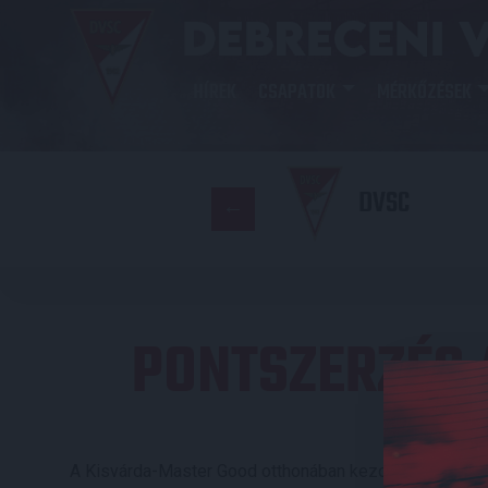
HÍREK
CSAPATOK
MÉRKŐZÉSEK
DVSC
PONTSZERZÉS 
A Kisvárda-Master Good otthonában kezdte a 2022/23-