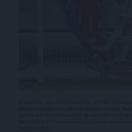
A találkozón némi tapogatózás után a DVSC volt aktíva
azonban ezekből nem alakult ki nagyobb veszély. Nem 
átlövés után Gróf Dávid védett, de nem tudta megfogni a
takarította el. A 17. percben viszont Grófnak bravúrra v
hatástalanította.