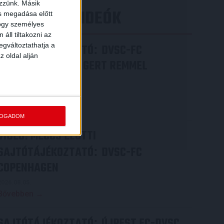
ezzünk. Másik
LEGÚJABB VIDEÓK
ás megadása előtt
hogy személyes
áll tiltakozni az
egváltoztathatja a
SAJTÓTÁJÉKOZTATÓ
DVSC-FC
:
z oldal alján
COPENHAGEN 0-3, GERT REMMEL
ÉRTÉKELÉSE
2026.08.07.
Bővebben →
FOGADOM
VIDEÓ! MECCS ELŐTTI
SAJTÓTÁJÉKOZTATÓ
DVSC-FC
:
COPENHAGEN
2026.08.05.
Bővebben →
SAJTÓTÁJÉKOZTATÓ
ÚJPEST FC-DVSC
: