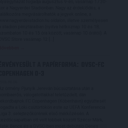
Nyíregyházát fogadja augusztus 9-én, vasárnap 17.30-
kor a Nagyerdei Stadionban. Nagy az érdeklődés, a
találkozóra megvásárolhatók a jegyek online, a
www.nagyerdeistadion.hu oldalon, illetve személyesen
a stadion pénztáraiban (nyitva hétköznap 10 és 18,
szombaton 10 és 15 óra között, vasárnap 10 órától). A
DVSC Store vasárnap 12 […]
Bővebben →
ÉRVÉNYESÜLT A PAPÍRFORMA
DVSC-FC
:
COPENHAGEN 0-3
2026.08.06.
Az örmény Pjunyik Jereván búcsúztatása után a
bombaerős, válogatottakkal teletűzdelt, dán
rekordbajnok FC Copenhagen (Köbenhavn) együttesét
fogadta a Loki csütörtökön este az UEFA Konferencia
Liga 3. selejtezőkörének első mérkőzésén. A
kezdőcsapatban ott volt többek között Szécsi Márk,
Batik Bence és a DVSC-ben most debütáló Dénes