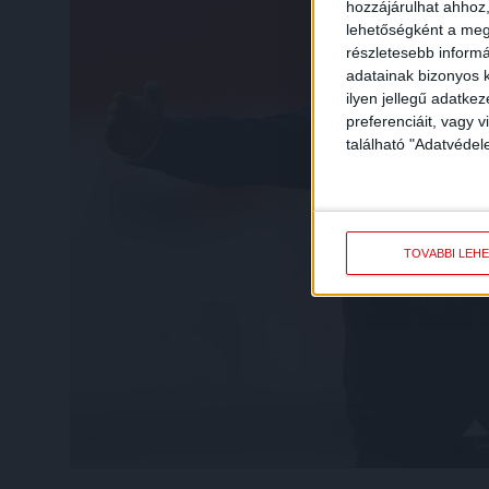
hozzájárulhat ahhoz,
lehetőségként a megf
részletesebb informác
adatainak bizonyos k
ilyen jellegű adatke
preferenciáit, vagy v
található "Adatvéde
TOVÁBBI LEH