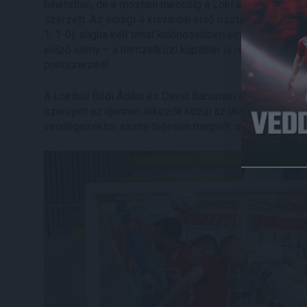
hihetetlen, de a mostani meccsig a Loki az NB I-ben m
szerzett. Az eddigi 4 kisvárdai első osztályú mérkőzés
1, 1-0), aligha kell tehát különösebben ecsetelni, mil
előző idény – a nemzetközi kupában is remeklő – ezü
pontszerzés!
A Lokiból Bódi Ádám és David Babunski sérülés, Kusnyír
szerepet az újonnan érkezők közül az ukrán Olekszand
vendégszektor szinte teljesen megtelt, mintegy 260 de