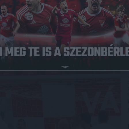
ég soha nem nyert a rivális otthonában, sőt, még pontot sem
ünkön kivétel nélkül hazai győzelem született ( 3-0, 1-0, 2-
yen nehéznek ígérkezett a feladat csapatunk számára az
stérmesének stadionjában. Most viszont összejött a
 Erik eltiltás miatt hiányzott, kezdőként kapott viszont
r Romancsuk és a spanyol Christian Manrique is. A
breceni biztatta csapatunkat.