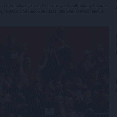
zor pontatlanul játszó Loki, amelybe beállt Bárány Donát és
egyenlítés, Sós Bence beadása után Szécsi Márk fejelt 8