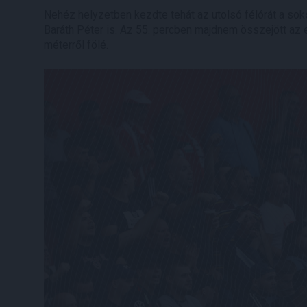
Nehéz helyzetben kezdte tehát az utolsó félórát a soks
Baráth Péter is. Az 55. percben majdnem összejött az 
méterről fölé.