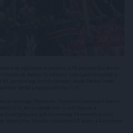
zaiakra az egalizálás érdekében, a 74. percben Sós Bence
cben Dzsudzsák Balázs 15 méteres, szép kapáslövésénél a
s! A 85. percben egy formás támadás végén Bárány Donát
pattanó labdát a kapuba pofozta (1-1).
cben a hórihorgas Makowski 13 méterről bombagólt fejelt a
tést (2-1), ám a Lokinak erre is volt válasza: a
y Donát gyönyörű gólt lőtt mintegy 14 méterről a rövid
k az idénynyitón, folyatás szombaton 20 órakor a Kecskemét