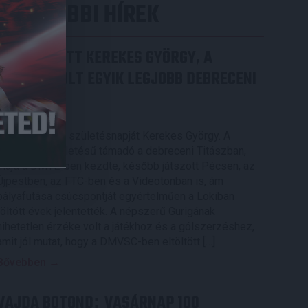
LEGUTÓBBI HÍREK
70 ÉVES LETT KEREKES GYÖRGY, A
VALAHA VOLT EGYIK LEGJOBB DEBRECENI
CSATÁR
2026.08.08.
Ma ünnepli 70. születésnapját Kerekes György. A
debreceni születésű támadó a debreceni Titászban,
majd a DMTE-ben kezdte, később játszott Pécsen, az
Újpestben, az FTC-ben és a Videotonban is, ám
pályafutása csúcspontját egyértelműen a Lokiban
töltött évek jelentették. A népszerű Gurigának
hihetetlen érzéke volt a játékhoz és a gólszerzéshez,
amit jól mutat, hogy a DMVSC-ben eltöltött […]
Bővebben →
VAJDA BOTOND
VASÁRNAP 100
: