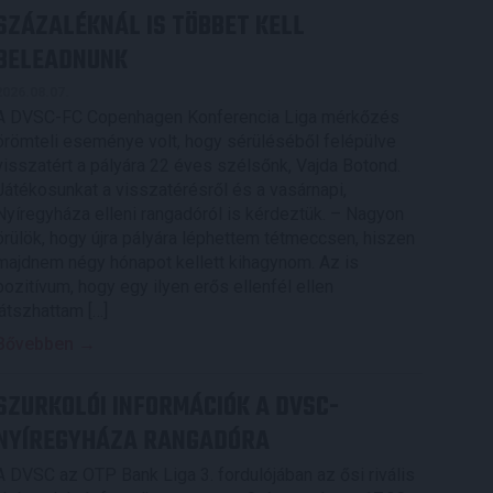
SZÁZALÉKNÁL IS TÖBBET KELL
BELEADNUNK
2026.08.07.
A DVSC-FC Copenhagen Konferencia Liga mérkőzés
örömteli eseménye volt, hogy sérüléséből felépülve
visszatért a pályára 22 éves szélsőnk, Vajda Botond.
Játékosunkat a visszatérésről és a vasárnapi,
Nyíregyháza elleni rangadóról is kérdeztük. – Nagyon
örülök, hogy újra pályára léphettem tétmeccsen, hiszen
majdnem négy hónapot kellett kihagynom. Az is
pozitívum, hogy egy ilyen erős ellenfél ellen
játszhattam […]
Bővebben →
SZURKOLÓI INFORMÁCIÓK A DVSC-
NYÍREGYHÁZA RANGADÓRA
A DVSC az OTP Bank Liga 3. fordulójában az ősi rivális