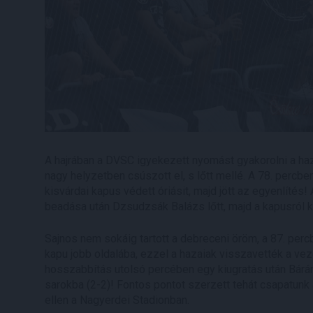
A hajrában a DVSC igyekezett nyomást gyakorolni a ha
nagy helyzetben csúszott el, s lőtt mellé. A 78. per
kisvárdai kapus védett óriásit, majd jött az egyenlíté
beadása után Dzsudzsák Balázs lőtt, majd a kapusról ki
Sajnos nem sokáig tartott a debreceni öröm, a 87. per
kapu jobb oldalába, ezzel a hazaiak visszavették a veze
hosszabbítás utolsó percében egy kiugratás után Bárán
sarokba (2-2)! Fontos pontot szerzett tehát csapatun
ellen a Nagyerdei Stadionban.