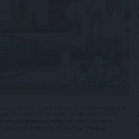
bb, az első szűk negyedórában több szögletet is rúghatott,
úgy másik oldalon a 14. percben, amikor egy kisvárdai
 labdát, a kipattanót Manrique az utolsó pillanatban
olt szüksége a hárításhoz, Ötvös közeli kísérletét