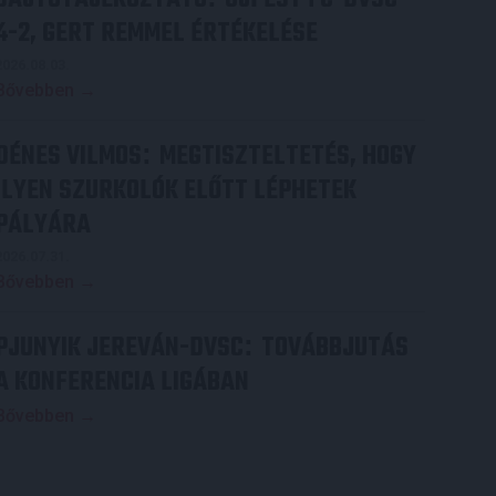
4-2, GERT REMMEL ÉRTÉKELÉSE
2026.08.03.
Bővebben →
DÉNES VILMOS
MEGTISZTELTETÉS, HOGY
:
ILYEN SZURKOLÓK ELŐTT LÉPHETEK
PÁLYÁRA
2026.07.31.
Bővebben →
PJUNYIK JEREVÁN-DVSC
TOVÁBBJUTÁS
:
A KONFERENCIA LIGÁBAN
Bővebben →