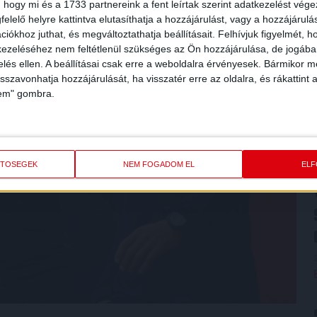
 hogy mi és a 1733 partnereink a fent leírtak szerint adatkezelést vég
elelő helyre kattintva elutasíthatja a hozzájárulást, vagy a hozzájárul
iókhoz juthat, és megváltoztathatja beállításait.
Felhívjuk figyelmét, 
ezeléséhez nem feltétlenül szükséges az Ön hozzájárulása, de jogában 
zelés ellen. A beállításai csak erre a weboldalra érvényesek. Bármikor m
isszavonhatja hozzájárulását, ha visszatér erre az oldalra, és rákattint a
lem" gombra.
ETŐSÉGEK
NEM FOGADOM EL
EL