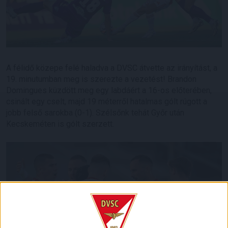
A félidő közepe felé haladva a DVSC átvette az irányítást, a
19. minutumban meg is szerezte a vezetést! Brandon
Domingues küzdött meg egy labdáért a 16-os előterében,
csinált egy cselt, majd 19 méterről hatalmas gólt rúgott a
jobb felső sarokba (0-1). Szélsőnk tehát Győr után
Kecskeméten is gólt szerzett.