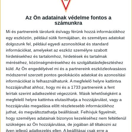
Az Ön adatainak védelme fontos a
számunkra
Mi és partnereink tárolunk és/vagy férünk hozzá információkhoz
egy eszközön, például sütik formájában, és személyes adatokat
A játékrész hátralévő részében többnyire kontrollálták a
dolgozunk fel, például egyedi azonosítókat és standard
játékot a mieink, sok volt a párharc, kisebb lehetőségek is
információkat, amelyeket az eszköz személyre szabott
akadtak, de hatalmas helyzetet egyik gárda sem tudott
hirdetésekhez és tartalomhoz, hirdetések és tartalmak
kialakítani. Így volt ez egészen a 45. percig, akkor Meldin
méréséhez, közönségmérésekhez és szolgáltatásfejlesztéshez
Dreskovic fejesét védte bravúrral Kersák, majd a
küld.
Az Ön engedélyével mi és a partnereink eszközleolvasásos
hosszabbításban egyenlített a Kecskemét: Vágó szánta el
módszerrel szerzett pontos geolokációs adatokat és azonosítási
magát lövésre középről, 20 méterről, a labda pedig
információkat is felhasználhatunk. A megfelelő helyre kattintva
védhetetlenül vágódott a léc alá (1-1).
hozzájárulhat ahhoz, hogy mi és a 1733 partnereink a fent
leírtak szerint adatkezelést végezzünk. Másik lehetőségként a
A második játékrészre érkezett a Lokiba Szécsi Márk és
megfelelő helyre kattintva elutasíthatja a hozzájárulást, vagy a
Szűcs Tamás, a csata pedig egyre élesedett. A 49. percben
hozzájárulás megadása előtt részletesebb információkhoz
Nikitscher lövésébe beleérve Pálinkás találta el a felső
juthat, és megváltoztathatja beállításait.
Felhívjuk figyelmét,
hogy személyes adatainak bizonyos kezeléséhez nem feltétlenül
lécet néhány lépésről, majd betalált a DVSC. Az 53. percben
szükséges az Ön hozzájárulása, de jogában áll tiltakozni az
egy tudatos, begyakorolt szöglet-variáció végén Dzsudzsák
ilyen jellegű adatkezelés ellen. A beállításai csak erre a
Balázs labdáját Ferenczi János bombázta a kapu bal