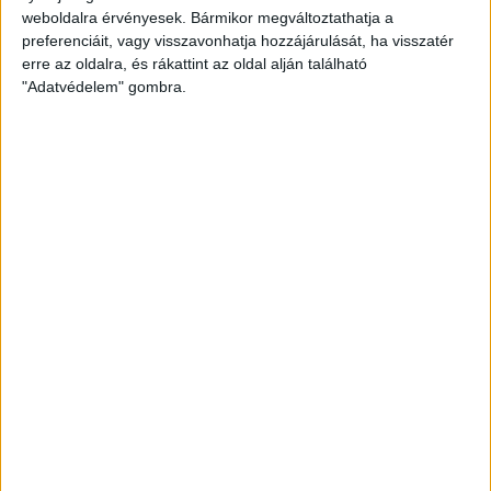
weboldalra érvényesek. Bármikor megváltoztathatja a
oldalába, azonban a játékvezető elsőre rejtélyesnek tűnő
preferenciáit, vagy visszavonhatja hozzájárulását, ha visszatér
okok miatt, szabálytalanságot VAR-ozva nem adta meg. A
erre az oldalra, és rákattint az oldal alján található
VAR ezután teljesen átvette a főszerepet, Ferenczi János
"Adatvédelem" gombra.
kapott egy ütközés után sárgát, azonban ezt végül pirossá
változtatták. Emberhátrányban folytatta tehát a Loki.