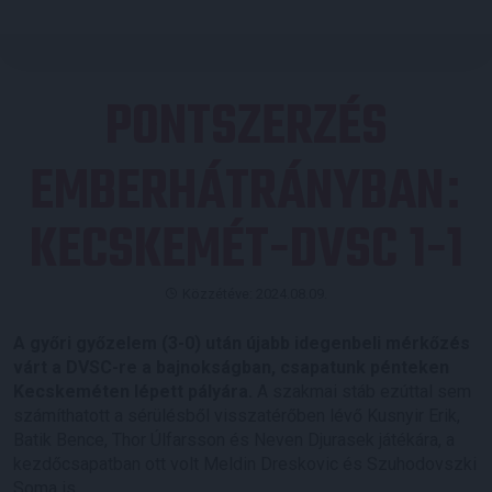
PONTSZERZÉS
EMBERHÁTRÁNYBAN
:
KECSKEMÉT-DVSC 1-1
Közzétéve: 2024.08.09.
A győri győzelem (3-0) után újabb idegenbeli mérkőzés
várt a DVSC-re a bajnokságban, csapatunk pénteken
Kecskeméten lépett pályára.
A szakmai stáb ezúttal sem
számíthatott a sérülésből visszatérőben lévő Kusnyir Erik,
Batik Bence, Thor Úlfarsson és Neven Djurasek játékára, a
kezdőcsapatban ott volt Meldin Dreskovic és Szuhodovszki
Soma is.