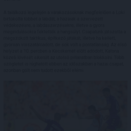
A találkozó legelején a várakozásoknak megfelelően a Loki
birtokolta többet a labdát, a hazaiak a szervezett
védekezésre, a labdaszerzésekre, illetve a gyors
megindulásokra fektették a hangsúlyt. Csapatunk játszotta a
megszokott taktikus, építkező játékát, illetve ha kellett,
gyorsan visszatámadott, de sok volt a pontatlanság. Az első
helyzet a 10. percben a Kecskemét előtt adódott, Katona
közeli lövését sikerült az utolsó pillanatban blokkolni. Több
szögletet is rúghatott ebben az időszakban a hazai csapat,
azonban gólt nem tudott ezekből elérni.