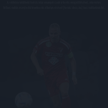
Az oldalon található írott és képi anyagok csak a forrás megjelölésével, internetes
felhasználás esetén élő hivatkozás elhelyezésével (forrás: dvsc.hu) használhatóak fel.