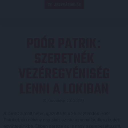
JEGYVÁSÁRLÁS
POÓR PATRIK
:
SZERETNÉK
VEZÉREGYÉNISÉG
LENNI A LOKIBAN
Közzétéve: 2020.07.24.
A DVSC a múlt héten igazolta le a 26 esztendős Poór
Patrikot, aki néhány nap alatt szinte azonnal beilleszkedett
együttesünkbe. Ebben persze az is nagy szerepet játszott,