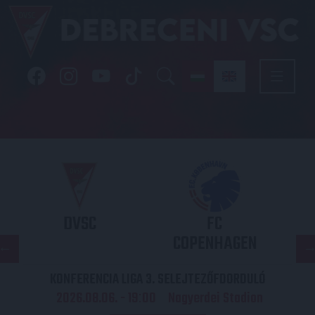
DVSC
FC
COPENHAGEN
KONFERENCIA LIGA 3. SELEJTEZŐFDORDULÓ
2026.08.06. - 19
00
Nagyerdei Stadion
: