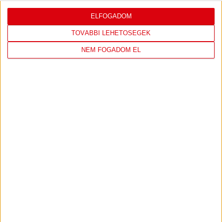
ELFOGADOM
LEGUTÓBBI EREDMÉNY
TOVÁBBI LEHETŐSÉGEK
NEM FOGADOM EL
ÚJPEST FC
DVSC
4
-
2
2026-08-02
OTP BANK LIGA 2.
MECCS
15:30
FORDULÓ
RÉSZLETEI