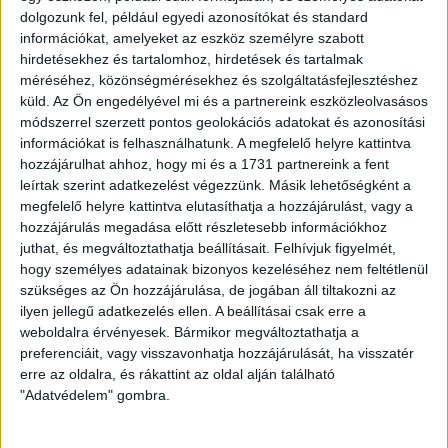
a védő, Poór Patrik, aki a DEAC és a Nyíregyháza elleni
dolgozunk fel, például egyedi azonosítókat és standard
edzőmeccsen is egy-egy félidőt töltött a pályán.
információkat, amelyeket az eszköz személyre szabott
hirdetésekhez és tartalomhoz, hirdetések és tartalmak
méréséhez, közönségmérésekhez és szolgáltatásfejlesztéshez
küld.
Az Ön engedélyével mi és a partnereink eszközleolvasásos
módszerrel szerzett pontos geolokációs adatokat és azonosítási
–
A vasárnapi találkozón kicsit éreztem, hogy az volt az első
információkat is felhasználhatunk. A megfelelő helyre kattintva
Loki-meccsem, ráadásul előtte egy nappal csatlakoztam még
hozzájárulhat ahhoz, hogy mi és a 1731 partnereink a fent
csak a kerethez, ettől függetlenül azt mondhatom, gyorsan
leírtak szerint adatkezelést végezzünk. Másik lehetőségként a
egymásra találtunk a társakkal. A szabolcsiak elleni
megfelelő helyre kattintva elutasíthatja a hozzájárulást, vagy a
összecsapáson már sokkal jobban éreztem magam, úgy
hozzájárulás megadása előtt részletesebb információkhoz
gondolom, jól is ment a játék. A félidő utolsó öt-hat percére
juthat, és megváltoztathatja beállításait.
Felhívjuk figyelmét,
viszont nem lehetünk büszkék, akkor több hiba is
hogy személyes adatainak bizonyos kezeléséhez nem feltétlenül
becsúszott. Ezek azok a tényezők, melyeket a bajnokság
szükséges az Ön hozzájárulása, de jogában áll tiltakozni az
során nem engedhetünk meg magunknak
– zárta
ilyen jellegű adatkezelés ellen. A beállításai csak erre a
mondandóját az újonc játékos.
weboldalra érvényesek. Bármikor megváltoztathatja a
preferenciáit, vagy visszavonhatja hozzájárulását, ha visszatér
erre az oldalra, és rákattint az oldal alján található
"Adatvédelem" gombra.