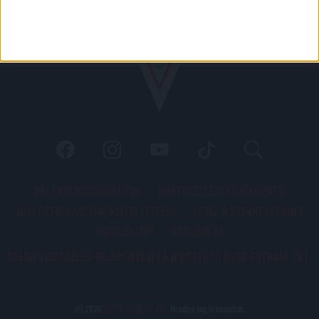
PÁLYARENDSZABÁLYOK
ADATKEZELÉSI TÁJÉKOZATÓ
JOGI ÉS FELHASZNÁLÁSI FELTÉTELEK
LEVÉL A SZERKESZTŐNEK
IMPRESSZUM
KAPCSOLAT
BELSŐ VISSZAÉLÉS-BEJELENTÉSI TÁJÉKOZTATÓ DVSC FUTBALL ZRT.
© 2026
DVSC Futball Zrt.
Minden jog fenntartva.