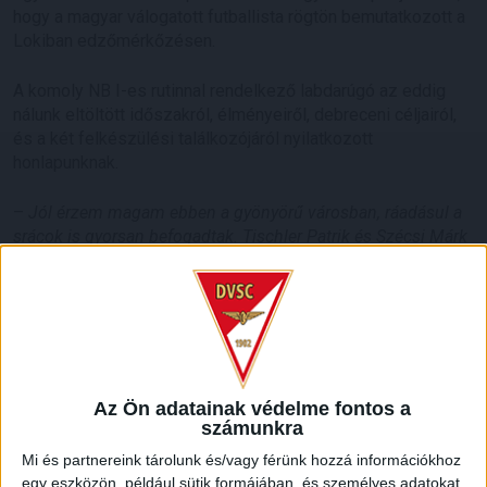
hogy a magyar válogatott futballista rögtön bemutatkozott a
Lokiban edzőmérkőzésen.
A komoly NB I-es rutinnal rendelkező labdarúgó az eddig
nálunk eltöltött időszakról, élményeiről, debreceni céljairól,
és a két felkészülési találkozójáról nyilatkozott
honlapunknak.
–
Jól érzem magam ebben a gyönyörű városban, ráadásul a
srácok is gyorsan befogadtak. Tischler Patrik és Szécsi Márk
a csapattársam volt korábban, de a pályáról mindenkit
ismertem. Azt mondhatom, már ellenfélként is jó kapcsolatot
ápoltunk egymással, most pedig közös célért harcolunk.
Csak az lebeg a szemünk előtt, hogy bajnoki címet
szerezzünk és feljussunk az első osztályba. Nincs mese, ezt
a feladatot meg kell oldanunk! Szeretnék olyan
vezéregyéniség lenni a csapatban, aki folyamatosan irányít
Az Ön adatainak védelme fontos a
számunkra
hátulról, ha pedig úgy érzi, gond van, erőt sugároz és átlendíti
a játékosokat a holtponton. Minden egyes mérkőzésen
Mi és partnereink tárolunk és/vagy férünk hozzá információkhoz
ellentmondást nem tűrően kell futballoznunk
– fogalmazott
egy eszközön, például sütik formájában, és személyes adatokat