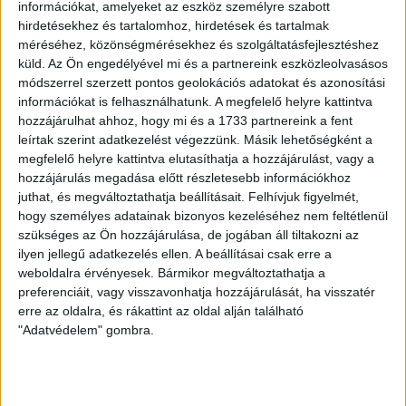
információkat, amelyeket az eszköz személyre szabott
A Lokiban a vasárnapi meccsen Rácz Balázs mellett a
hirdetésekhez és tartalomhoz, hirdetések és tartalmak
fiatalok közül Baranyai Nimród, Baráth Péter és Bényei
méréséhez, közönségmérésekhez és szolgáltatásfejlesztéshez
Ágoston is lehetőséget kapott.
küld.
Az Ön engedélyével mi és a partnereink eszközleolvasásos
módszerrel szerzett pontos geolokációs adatokat és azonosítási
LEGUTÓBBI HÍREK
információkat is felhasználhatunk. A megfelelő helyre kattintva
hozzájárulhat ahhoz, hogy mi és a 1733 partnereink a fent
leírtak szerint adatkezelést végezzünk. Másik lehetőségként a
KIKAPOTT A KIS LOKI
megfelelő helyre kattintva elutasíthatja a hozzájárulást, vagy a
hozzájárulás megadása előtt részletesebb információkhoz
2026.08.08.
juthat, és megváltoztathatja beállításait.
Felhívjuk figyelmét,
A DVSC II. szombaton Pallagon a Füzesabony gárdáját
hogy személyes adatainak bizonyos kezeléséhez nem feltétlenül
fogadta az NB III. Észak-keleti csoport 3. fordulójában, s
szükséges az Ön hozzájárulása, de jogában áll tiltakozni az
ezúttal nem tudott pontot szerezni. NB III. Észak-keleti
ilyen jellegű adatkezelés ellen. A beállításai csak erre a
csoport, 3. forduló. DVSC II.-Füzesabony 1-2 (1-1). Pallag,
weboldalra érvényesek. Bármikor megváltoztathatja a
200 néző, vezette: Oswald D. DVSC II.: Tuska – Myrtaj (Kiss
preferenciáit, vagy visszavonhatja hozzájárulását, ha visszatér
erre az oldalra, és rákattint az oldal alján található
M., 46.), Farkas T., Macsó (Lovas, 75.), Vincze T., Hermann
"Adatvédelem" gombra.
(Gyenti, […]
Bővebben →