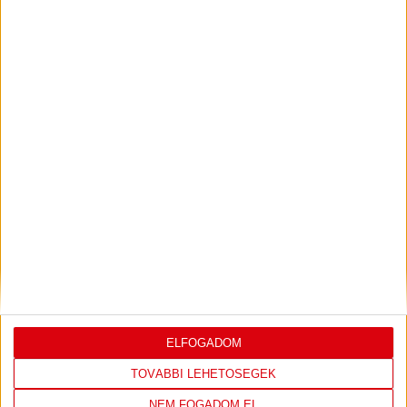
2026.07.31.
Bővebben →
PJUNYIK JEREVÁN-DVSC
TOVÁBBJUTÁS A
:
KONFERENCIA LIGÁBAN
Bővebben →
LEGUTÓBBI EREDMÉNY
ELFOGADOM
TOVÁBBI LEHETŐSÉGEK
NEM FOGADOM EL