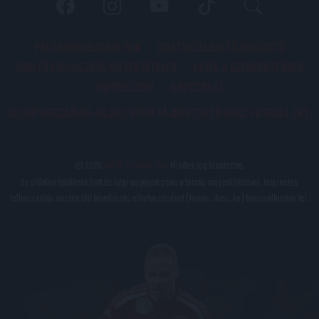
PÁLYARENDSZABÁLYOK
ADATKEZELÉSI TÁJÉKOZATÓ
JOGI ÉS FELHASZNÁLÁSI FELTÉTELEK
LEVÉL A SZERKESZTŐNEK
IMPRESSZUM
KAPCSOLAT
BELSŐ VISSZAÉLÉS-BEJELENTÉSI TÁJÉKOZTATÓ DVSC FUTBALL ZRT.
© 2026
DVSC Futball Zrt.
Minden jog fenntartva.
Az oldalon található írott és képi anyagok csak a forrás megjelölésével, internetes
felhasználás esetén élő hivatkozás elhelyezésével (forrás: dvsc.hu) használhatóak fel.