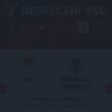
DVSC
NYÍREGYHÁZA
SPARTACUS
OTP BANK LIGA 3. FORDULÓ
2026.08.09. - 17
30
Nagyerdei Stadion
: