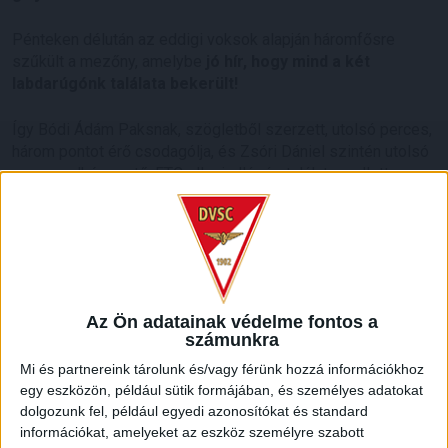
Pénteken délután az eddigi voksok alapján háromfősre
szűkült a mezőny, amelybe
jó hír, hogy mind a két
labdarúgónk találata bekerült!
Így Bódi Ádám Paksnak, szögletből szerzett, utolsó perces,
három pontot érő csodagólja, és Zsóri Dániel szintén utolsó
perces, elképesztő, FTC elleni ollózós találata mellett
Lovrencsics Gergő góljára is szavazhatnak a szurkolók
az alábbi linknek keresztül
.
A szavazás az utolsó pillanatig tartogat izgalmakat, hiszen a
hétfőn nyolcadik alkalommal megrendezésre kerülő, 20
órakor kezdődő Rangadó Díjátadó gálán zárul majd le
Az Ön adatainak védelme fontos a
véglegesen, nem sokkal később pedig fény derül a győztes
számunkra
nevére.
Mi és partnereink tárolunk és/vagy férünk hozzá információkhoz
egy eszközön, például sütik formájában, és személyes adatokat
Az eseményen egyébként vezetőedzőnk, Herczeg
dolgozunk fel, például egyedi azonosítókat és standard
András
„Az év edzője”
, míg Zsóri Dániel
„A férfi NB I
információkat, amelyeket az eszköz személyre szabott
felfedezettje”
kategóriában is jelölt.