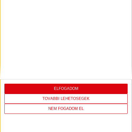
ÉRTÉKELÉSE
Bővebben →
LEGUTÓBBI EREDMÉNY
ELFOGADOM
TOVÁBBI LEHETŐSÉGEK
ÚJPEST FC
DVSC
NEM FOGADOM EL
4
-
2