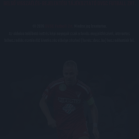
BELSŐ VISSZAÉLÉS-BEJELENTÉSI TÁJÉKOZTATÓ DVSC FUTBALL ZRT.
© 2026
DVSC Futball Zrt.
Minden jog fenntartva.
Az oldalon található írott és képi anyagok csak a forrás megjelölésével, internetes
felhasználás esetén élő hivatkozás elhelyezésével (forrás: dvsc.hu) használhatóak fel.