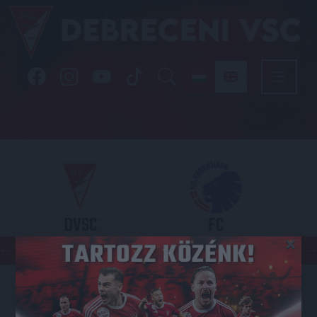
DVSC
FC
×
COPENHAGEN
KONFERENCIA LIGA 3. SELEJTEZŐFDORDULÓ
2026.08.06. - 19
00
Nagyerdei Stadion
: