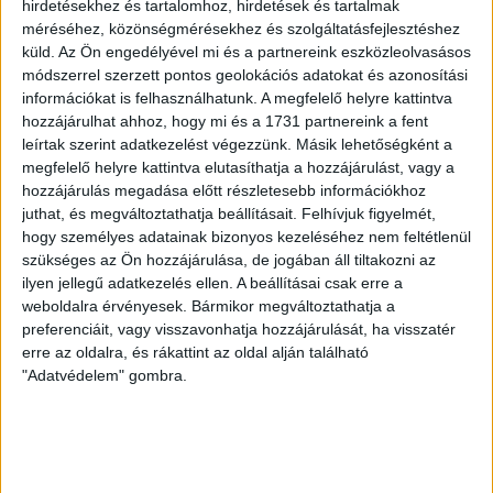
hirdetésekhez és tartalomhoz, hirdetések és tartalmak
méréséhez, közönségmérésekhez és szolgáltatásfejlesztéshez
HB
küld.
Az Ön engedélyével mi és a partnereink eszközleolvasásos
módszerrel szerzett pontos geolokációs adatokat és azonosítási
LEGUTÓBBI HÍREK
információkat is felhasználhatunk. A megfelelő helyre kattintva
hozzájárulhat ahhoz, hogy mi és a 1731 partnereink a fent
leírtak szerint adatkezelést végezzünk. Másik lehetőségként a
megfelelő helyre kattintva elutasíthatja a hozzájárulást, vagy a
RENDKÍVÜLI HŐSÉG
TÖBB MÓDON IS
:
hozzájárulás megadása előtt részletesebb információkhoz
IGYEKSZIK SEGÍTENI A SZURKOLÓKAT A DVSC
juthat, és megváltoztathatja beállításait.
Felhívjuk figyelmét,
hogy személyes adatainak bizonyos kezeléséhez nem feltétlenül
2026.08.06.
szükséges az Ön hozzájárulása, de jogában áll tiltakozni az
Nagy meccs vár csütörtökön 19 órától a Lokira és a
ilyen jellegű adatkezelés ellen. A beállításai csak erre a
szurkolóira, csapatunk a dán FC Copenhagent fogadja az
weboldalra érvényesek. Bármikor megváltoztathatja a
UEFA Konferencia Liga selejtezőjében. Klubunk a rendkívüli
preferenciáit, vagy visszavonhatja hozzájárulását, ha visszatér
időjárási körülmények miatt több intézkedésről is döntött a
erre az oldalra, és rákattint az oldal alján található
mai mérkőzésre vonatkozóan. A stadion 6 pontján
"Adatvédelem" gombra.
vízosztással igyekszünk segíteni a szurkolók hidratációját,
ehhez kapcsolódóan az is fontos, hogy 0,5 liter űrtartalomig
[…]
Bővebben →