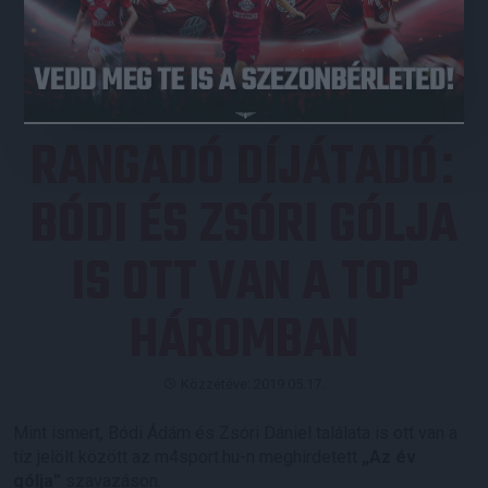
JEGYVÁSÁRLÁS
RANGADÓ DÍJÁTADÓ
:
BÓDI ÉS ZSÓRI GÓLJA
IS OTT VAN A TOP
HÁROMBAN
Közzétéve: 2019.05.17.
Mint ismert, Bódi Ádám és Zsóri Dániel találata is ott van a
tíz jelölt között az m4sport.hu-n meghirdetett
„Az év
gólja”
szavazáson.