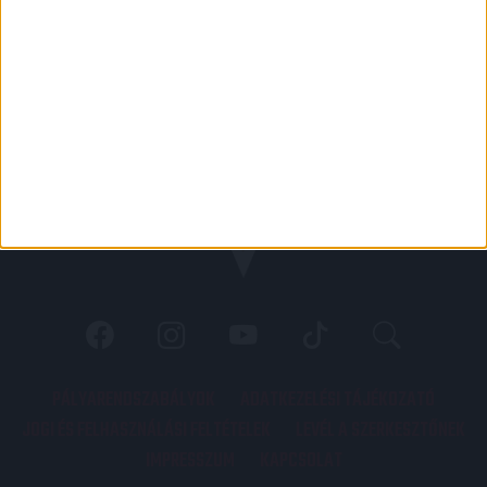
PÁLYARENDSZABÁLYOK
ADATKEZELÉSI TÁJÉKOZATÓ
JOGI ÉS FELHASZNÁLÁSI FELTÉTELEK
LEVÉL A SZERKESZTŐNEK
IMPRESSZUM
KAPCSOLAT