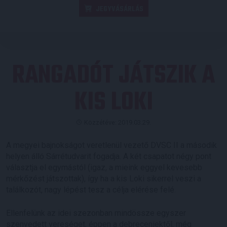
JEGYVÁSÁRLÁS
RANGADÓT JÁTSZIK A
KIS LOKI
Közzétéve: 2019.03.29.
A megyei bajnokságot veretlenül vezető DVSC II a második
helyen álló Sárrétudvarit fogadja. A két csapatot négy pont
választja el egymástól (igaz, a mieink eggyel kevesebb
mérkőzést játszottak), így ha a kis Loki sikerrel veszi a
találkozót, nagy lépést tesz a célja elérése felé.
Ellenfelünk az idei szezonban mindössze egyszer
szenvedett vereséget, éppen a debreceniektől, még