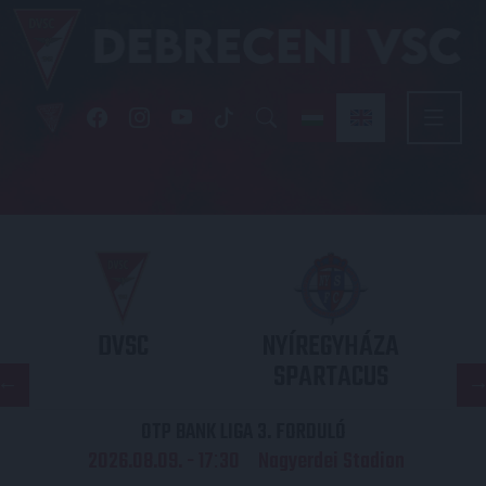
DVSC
NYÍREGYHÁZA
SPARTACUS
OTP BANK LIGA 3. FORDULÓ
2026.08.09. - 17
30
Nagyerdei Stadion
: