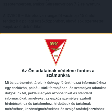
szeptemberben, amikor Sárrétudvariban 7-2-re nyertünk.
A DVSC II – Sárrétudvari rangadót vasárnap 15 órától
rendezik a pallagi edzőközpontban, ahová sok szeretettel
várjuk az érdeklődőket.
LEGUTÓBBI HÍREK
ÉRVÉNYESÜLT A PAPÍRFORMA
DVSC-FC
:
COPENHAGEN 0-3
Az Ön adatainak védelme fontos a
2026.08.06.
számunkra
Az örmény Pjunyik Jereván búcsúztatása után a bombaerős,
Mi és partnereink tárolunk és/vagy férünk hozzá információkhoz
válogatottakkal teletűzdelt, dán rekordbajnok FC
egy eszközön, például sütik formájában, és személyes adatokat
Copenhagen (Köbenhavn) együttesét fogadta a Loki
dolgozunk fel, például egyedi azonosítókat és standard
csütörtökön este az UEFA Konferencia Liga 3.
információkat, amelyeket az eszköz személyre szabott
selejtezőkörének első mérkőzésén. A kezdőcsapatban ott
hirdetésekhez és tartalomhoz, hirdetések és tartalmak
volt többek között Szécsi Márk, Batik Bence és a DVSC-ben
méréséhez, közönségmérésekhez és szolgáltatásfejlesztéshez
most debütáló Dénes Vilmos is. A találkozót a hőség dacára