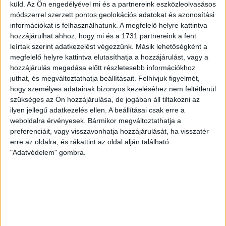
küld.
Az Ön engedélyével mi és a partnereink eszközleolvasásos
mindkét gárda viszonylag […]
módszerrel szerzett pontos geolokációs adatokat és azonosítási
Bővebben →
információkat is felhasználhatunk. A megfelelő helyre kattintva
hozzájárulhat ahhoz, hogy mi és a 1731 partnereink a fent
leírtak szerint adatkezelést végezzünk. Másik lehetőségként a
RENDKÍVÜLI HŐSÉG
TÖBB MÓDON IS
:
megfelelő helyre kattintva elutasíthatja a hozzájárulást, vagy a
IGYEKSZIK SEGÍTENI A SZURKOLÓKAT A DVSC
hozzájárulás megadása előtt részletesebb információkhoz
juthat, és megváltoztathatja beállításait.
Felhívjuk figyelmét,
Nagy meccs vár csütörtökön 19 órától a Lokira és a
hogy személyes adatainak bizonyos kezeléséhez nem feltétlenül
szurkolóira, csapatunk a dán FC Copenhagent fogadja az
szükséges az Ön hozzájárulása, de jogában áll tiltakozni az
UEFA Konferencia Liga selejtezőjében. Klubunk a rendkívüli
ilyen jellegű adatkezelés ellen. A beállításai csak erre a
időjárási körülmények miatt több intézkedésről is döntött a
weboldalra érvényesek. Bármikor megváltoztathatja a
mai mérkőzésre vonatkozóan. A stadion 6 pontján
preferenciáit, vagy visszavonhatja hozzájárulását, ha visszatér
vízosztással igyekszünk segíteni a szurkolók hidratációját,
erre az oldalra, és rákattint az oldal alján található
ehhez kapcsolódóan az is fontos, hogy 0,5 liter űrtartalomig
"Adatvédelem" gombra.
[…]
Bővebben →
MEGÚJULT AZ AJÁNDÉKBOLT, CSÜTÖRTÖKÖN
NYIT A DVSC STORE!