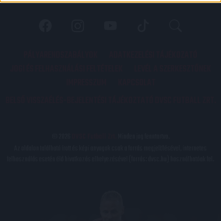
PÁLYARENDSZABÁLYOK
ADATKEZELÉSI TÁJÉKOZATÓ
JOGI ÉS FELHASZNÁLÁSI FELTÉTELEK
LEVÉL A SZERKESZTŐNEK
IMPRESSZUM
KAPCSOLAT
BELSŐ VISSZAÉLÉS-BEJELENTÉSI TÁJÉKOZTATÓ DVSC FUTBALL ZRT.
© 2026
DVSC Futball Zrt.
Minden jog fenntartva.
Az oldalon található írott és képi anyagok csak a forrás megjelölésével, internetes
felhasználás esetén élő hivatkozás elhelyezésével (forrás: dvsc.hu) használhatóak fel.