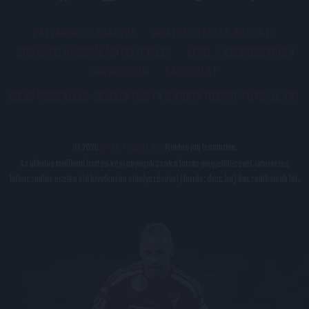
PÁLYARENDSZABÁLYOK
ADATKEZELÉSI TÁJÉKOZATÓ
JOGI ÉS FELHASZNÁLÁSI FELTÉTELEK
LEVÉL A SZERKESZTŐNEK
IMPRESSZUM
KAPCSOLAT
BELSŐ VISSZAÉLÉS-BEJELENTÉSI TÁJÉKOZTATÓ DVSC FUTBALL ZRT.
© 2026
DVSC Futball Zrt.
Minden jog fenntartva.
Az oldalon található írott és képi anyagok csak a forrás megjelölésével, internetes
felhasználás esetén élő hivatkozás elhelyezésével (forrás: dvsc.hu) használhatóak fel.