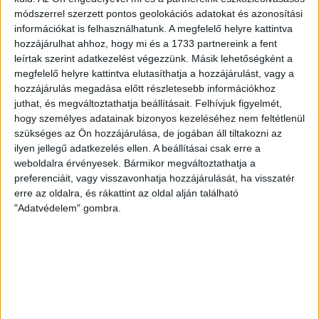
VOLT EGYIK LEGJOBB DEBRECENI CSATÁR
módszerrel szerzett pontos geolokációs adatokat és azonosítási
információkat is felhasználhatunk. A megfelelő helyre kattintva
Ma ünnepli 70. születésnapját Kerekes György. A debreceni
hozzájárulhat ahhoz, hogy mi és a 1733 partnereink a fent
születésű támadó a debreceni Titászban, majd a DMTE-ben
leírtak szerint adatkezelést végezzünk. Másik lehetőségként a
kezdte, később játszott Pécsen, az Újpestben, az FTC-ben
megfelelő helyre kattintva elutasíthatja a hozzájárulást, vagy a
és a Videotonban is, ám pályafutása csúcspontját
hozzájárulás megadása előtt részletesebb információkhoz
egyértelműen a Lokiban töltött évek jelentették. A népszerű
juthat, és megváltoztathatja beállításait.
Felhívjuk figyelmét,
Gurigának hihetetlen érzéke volt a játékhoz és a
hogy személyes adatainak bizonyos kezeléséhez nem feltétlenül
gólszerzéshez, amit jól mutat, hogy a DMVSC-ben eltöltött
szükséges az Ön hozzájárulása, de jogában áll tiltakozni az
[…]
ilyen jellegű adatkezelés ellen. A beállításai csak erre a
weboldalra érvényesek. Bármikor megváltoztathatja a
Bővebben →
preferenciáit, vagy visszavonhatja hozzájárulását, ha visszatér
erre az oldalra, és rákattint az oldal alján található
VAJDA BOTOND
VASÁRNAP 100
:
"Adatvédelem" gombra.
SZÁZALÉKNÁL IS TÖBBET KELL BELEADNUNK
2026.08.07.
A DVSC-FC Copenhagen Konferencia Liga mérkőzés
örömteli eseménye volt, hogy sérüléséből felépülve
visszatért a pályára 22 éves szélsőnk, Vajda Botond.
Játékosunkat a visszatérésről és a vasárnapi, Nyíregyháza