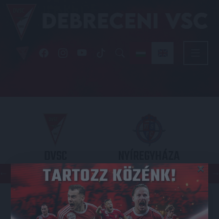
DVSC
NYÍREGYHÁZA
×
SPARTACUS
OTP BANK LIGA 3. FORDULÓ
2026.08.09. - 17
30
Nagyerdei Stadion
: