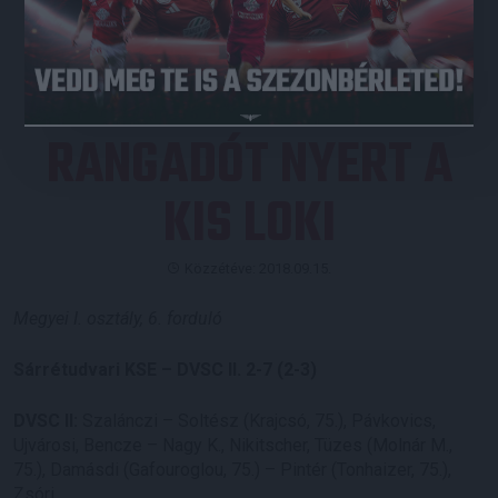
JEGYVÁSÁRLÁS
RANGADÓT NYERT A
KIS LOKI
Közzétéve: 2018.09.15.
Megyei I. osztály, 6. forduló
Sárrétudvari KSE – DVSC II. 2-7 (2-3)
DVSC II:
Szalánczi – Soltész (Krajcsó, 75.), Pávkovics,
Ujvárosi, Bencze – Nagy K., Nikitscher, Tüzes (Molnár M.,
75.), Damásdi (Gafouroglou, 75.) – Pintér (Tonhaizer, 75.),
Zsóri