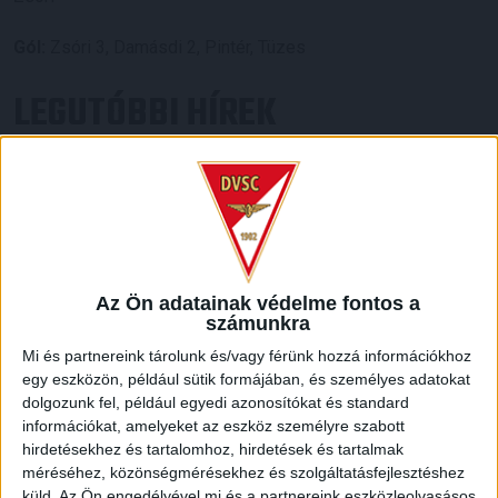
Gól:
Zsóri 3, Damásdi 2, Pintér, Tüzes
LEGUTÓBBI HÍREK
KIKAPOTT A KIS LOKI
2026.08.08.
A DVSC II. szombaton Pallagon a Füzesabony gárdáját
fogadta az NB III. Észak-keleti csoport 3. fordulójában, s
ezúttal nem tudott pontot szerezni. NB III. Észak-keleti
Az Ön adatainak védelme fontos a
csoport, 3. forduló. DVSC II.-Füzesabony 1-2 (1-1). Pallag,
számunkra
200 néző, vezette: Oswald D. DVSC II.: Tuska – Myrtaj (Kiss
Mi és partnereink tárolunk és/vagy férünk hozzá információkhoz
M., 46.), Farkas T., Macsó (Lovas, 75.), Vincze T., Hermann
egy eszközön, például sütik formájában, és személyes adatokat
(Gyenti, […]
dolgozunk fel, például egyedi azonosítókat és standard
Bővebben →
információkat, amelyeket az eszköz személyre szabott
hirdetésekhez és tartalomhoz, hirdetések és tartalmak
méréséhez, közönségmérésekhez és szolgáltatásfejlesztéshez
70 ÉVES LETT KEREKES GYÖRGY, A VALAHA
küld.
Az Ön engedélyével mi és a partnereink eszközleolvasásos