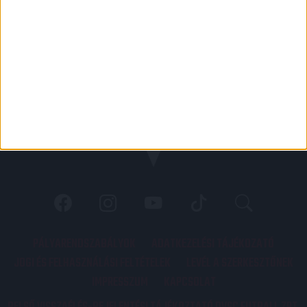
PÁLYARENDSZABÁLYOK
ADATKEZELÉSI TÁJÉKOZATÓ
JOGI ÉS FELHASZNÁLÁSI FELTÉTELEK
LEVÉL A SZERKESZTŐNEK
IMPRESSZUM
KAPCSOLAT