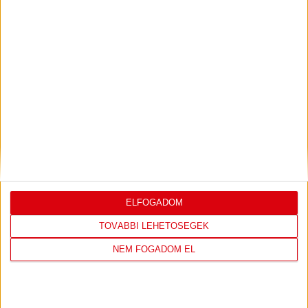
Bővebben →
LEGUTÓBBI EREDMÉNY
ELFOGADOM
DVSC
FC
TOVÁBBI LEHETŐSÉGEK
COPENHAGEN
NEM FOGADOM EL
19
:
00