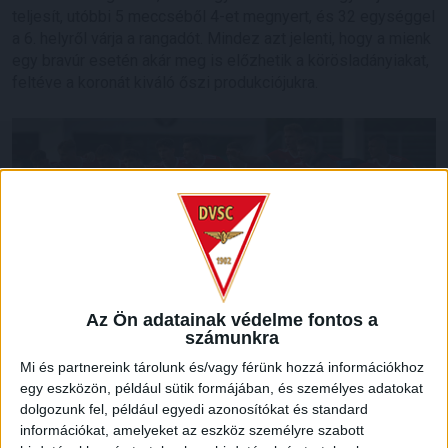
teljesít, utóbbi 5 meccséből 4-et megnyert, és 32 egységgel
a 6. helyről várja a rangadót. Mindez azt jelenti, hogy a mienk
egy bravúr esetén akár meg is előzhetik a körösladányiakat,
feltéve a koronát kiváló őszi produkciójukra.
Az Ön adatainak védelme fontos a
számunkra
Mi és partnereink tárolunk és/vagy férünk hozzá információkhoz
LEGUTÓBBI HÍREK
egy eszközön, például sütik formájában, és személyes adatokat
dolgozunk fel, például egyedi azonosítókat és standard
információkat, amelyeket az eszköz személyre szabott