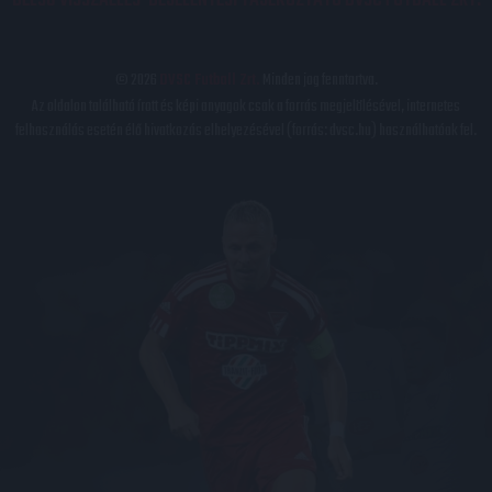
BELSŐ VISSZAÉLÉS-BEJELENTÉSI TÁJÉKOZTATÓ DVSC FUTBALL ZRT.
© 2026
DVSC Futball Zrt.
Minden jog fenntartva.
Az oldalon található írott és képi anyagok csak a forrás megjelölésével, internetes
felhasználás esetén élő hivatkozás elhelyezésével (forrás: dvsc.hu) használhatóak fel.