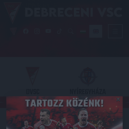
DVSC
NYÍREGYHÁZA
×
SPARTACUS
OTP BANK LIGA 3. FORDULÓ
2026.08.09. - 17
30
Nagyerdei Stadion
: