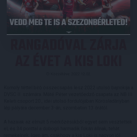
JEGYVÁSÁRLÁS
RANGADÓVAL ZÁRJA
AZ ÉVET A KIS LOKI
Közzétéve: 2022.12.02.
Komoly téttel bíró összecsapás lesz 2022 utolsó bajnokija a
DVSC II. számára. Máté Péter vezetőedző csapata az NB III.
Keleti csoport 20., idei utolsó fordulójában Körösladányban
lép pályára december 3-án, szombaton 13 órától.
A hazaiak az elmúlt 5 mérkőzésükből egyet sem vesztettek
el, és 34 ponttal a dobogó harmadik fokán állnak, tehát
remekelnek. Igen ám, csakhogy a kis Loki is nagyon jól