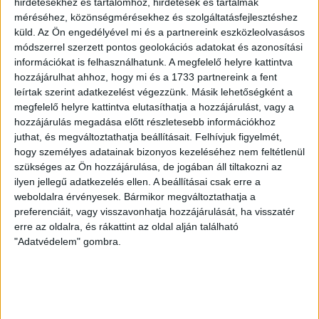
hirdetésekhez és tartalomhoz, hirdetések és tartalmak
VAJDA BOTOND
VASÁRNAP 100
:
méréséhez, közönségmérésekhez és szolgáltatásfejlesztéshez
SZÁZALÉKNÁL IS TÖBBET KELL BELEADNUNK
küld.
Az Ön engedélyével mi és a partnereink eszközleolvasásos
módszerrel szerzett pontos geolokációs adatokat és azonosítási
2026.08.07.
információkat is felhasználhatunk. A megfelelő helyre kattintva
A DVSC-FC Copenhagen Konferencia Liga mérkőzés
hozzájárulhat ahhoz, hogy mi és a 1733 partnereink a fent
örömteli eseménye volt, hogy sérüléséből felépülve
leírtak szerint adatkezelést végezzünk. Másik lehetőségként a
visszatért a pályára 22 éves szélsőnk, Vajda Botond.
megfelelő helyre kattintva elutasíthatja a hozzájárulást, vagy a
Játékosunkat a visszatérésről és a vasárnapi, Nyíregyháza
hozzájárulás megadása előtt részletesebb információkhoz
elleni rangadóról is kérdeztük. – Nagyon örülök, hogy újra
juthat, és megváltoztathatja beállításait.
Felhívjuk figyelmét,
pályára léphettem tétmeccsen, hiszen majdnem négy
hogy személyes adatainak bizonyos kezeléséhez nem feltétlenül
hónapot kellett kihagynom. Az is pozitívum, hogy egy ilyen
szükséges az Ön hozzájárulása, de jogában áll tiltakozni az
erős ellenfél ellen játszhattam […]
ilyen jellegű adatkezelés ellen. A beállításai csak erre a
weboldalra érvényesek. Bármikor megváltoztathatja a
Bővebben →
preferenciáit, vagy visszavonhatja hozzájárulását, ha visszatér
erre az oldalra, és rákattint az oldal alján található
SZURKOLÓI INFORMÁCIÓK A DVSC-
"Adatvédelem" gombra.
NYÍREGYHÁZA RANGADÓRA
A DVSC az OTP Bank Liga 3. fordulójában az ősi rivális
Nyíregyházát fogadja augusztus 9-én, vasárnap 17.30-kor a
Nagyerdei Stadionban. Nagy az érdeklődés, a találkozóra