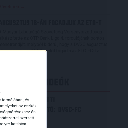
Bővebben →
AUGUSZTUS 16-ÁN FOGADJUK AZ ETO-T
A Magyar Labdarúgó Szövetség Versenybizottsága
elkészítette az OTP Bank Liga 4. fordulójának pontos
menetrendjét, melyből kiderül, hogy a DVSC augusztus
16-án, vasárnap 16.30 órától fogadja az ETO FC-t a
Nagyerdei Stadionban.
Bővebben →
LEGÚJABB VIDEÓK
a
VIDEÓ! MECCS ELŐTTI
k formájában, és
 amelyeket az eszköz
SAJTÓTÁJÉKOZTATÓ
DVSC-FC
:
zönségmérésekhez és
COPENHAGEN
ódszerrel szerzett
elyre kattintva
2026.08.05.