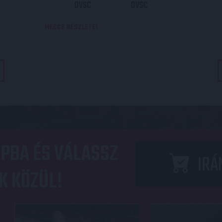
DVSC
DVSC
MECCS RÉSZLETEI
PBA ÉS VÁLASSZ
IRÁ
K KÖZÜL!