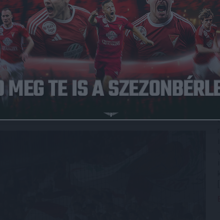
 Duna World, második félidő M4, élő). A találkozóra
ország minden tájáról egyaránt.
debreceni szurkolók találkozási pontja Bécsben csütörtökön
n (I. kerület). A közelben parkolóház is található. Innen a
 a stadionhoz.
kot nem lehet bevinni, az Allianz Stadion pedig teljesen
Rapid közlése szerint a vendégpénztár 19 órakor nyit (van
látóit pedig 19.30-tól lehet elfoglalni. A mostani adatok
érkőzésre. Hajrá, Loki!