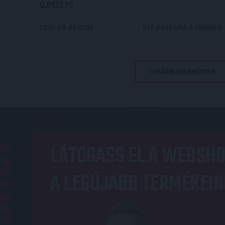
ÚJPEST FC
2026-08-02 15:30
OTP BANK LIGA 2. FORDULÓ
TOVÁBBI EREDMÉNYEK
OP
LÁTOGASS EL A WEBSHO
A LEGÚJABB TERMÉKEIN