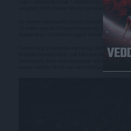
Liga 3. selejtezőkörének 1. mérkőzésén (tv: első félidő
rengeteg DVSC-drukker érkezik Debrecenből és Magyar
Az osztrák hatóságoktól kapott információk szerint a 
17 órakor lesz az U/4 metróállomásnál, a Schwedenplatzo
drukkerek az U/4 metróval együtt tudnak tovább utazni
Fontos, hogy a stadionba sem üveg-, sem műanyag palac
készpénzmentes, tehát csak kártyával lehet fizetni. A 
még belépő, tehát senki marad jegy nélkül), a stadion le
alapján mintegy 18-20 ezer néző biztosan kilátogat a m