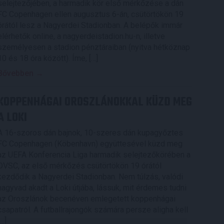
selejtezőjében, a harmadik kör első mérkőzése a dán
FC Copenhagen ellen augusztus 6-án, csütörtökön 19
órától lesz a Nagyerdei Stadionban. A belépők immár
elérhetők online, a nagyerdeistadion.hu-n, illetve
személyesen a stadion pénztáraiban (nyitva hétköznap
10 és 18 óra között). Íme, […]
Bővebben →
KOPPENHÁGAI OROSZLÁNOKKAL KÜZD MEG
A LOKI
A 16-szoros dán bajnok, 10-szeres dán kupagyőztes
FC Copenhagen (Köbenhavn) együttesével küzd meg
az UEFA Konferencia Liga harmadik selejtezőkörében a
DVSC, az első mérkőzés csütörtökön 19 órától
kezdődik a Nagyerdei Stadionban. Nem túlzás, valódi
nagyvad akadt a Loki útjába, lássuk, mit érdemes tudni
az Oroszlánok becenéven emlegetett koppenhágai
csapatról. A futballrajongók számára persze aligha kell
[…]