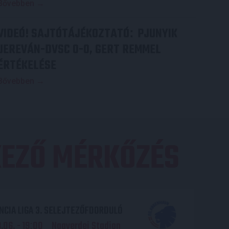
Bővebben →
VIDEÓ! SAJTÓTÁJÉKOZTATÓ
PJUNYIK
:
JEREVÁN-DVSC 0-0, GERT REMMEL
ÉRTÉKELÉSE
Bővebben →
EZŐ MÉRKŐZÉS
CIA LIGA 3. SELEJTEZŐFDORDULÓ
06. - 19
00
Nagyerdei Stadion
: