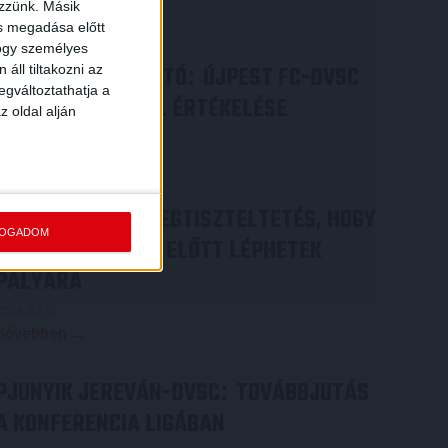
ezzünk. Másik
Bővebben →
ás megadása előtt
hogy személyes
SAJTÓTÁJÉKOZTATÓ
ÚJPEST FC-DVSC
áll tiltakozni az
:
egváltoztathatja a
4-2, GERT REMMEL ÉRTÉKELÉSE
z oldal alján
2026.08.03.
Bővebben →
DÉNES VILMOS
MEGTISZTELTETÉS, HOGY
:
FOGADOM
ILYEN SZURKOLÓK ELŐTT LÉPHETEK
PÁLYÁRA
2026.07.31.
Bővebben →
PJUNYIK JEREVÁN-DVSC
TOVÁBBJUTÁS
:
A KONFERENCIA LIGÁBAN