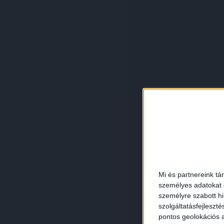
Mi és partnereink tá
személyes adatokat d
személyre szabott h
szolgáltatásfejleszté
pontos geolokációs a