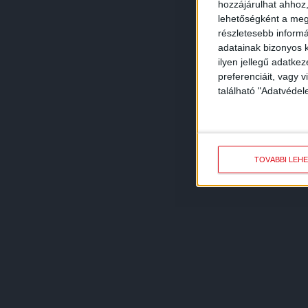
hozzájárulhat ahhoz,
lehetőségként a megf
részletesebb informác
adatainak bizonyos k
ilyen jellegű adatke
preferenciáit, vagy v
található "Adatvéde
TOVÁBBI LEH