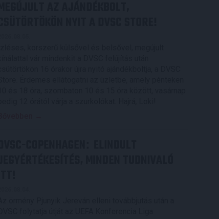
MEGÚJULT AZ AJÁNDÉKBOLT,
CSÜTÖRTÖKÖN NYIT A DVSC STORE!
2026.08.05.
Ízléses, korszerű külsővel és belsővel, megújult
kínálattal vár mindenkit a DVSC felújítás után
csütörtökön 16 órakor újra nyitó ajándékboltja, a DVSC
Store. Érdemes ellátogatni az üzletbe, amely pénteken
10 és 18 óra, szombaton 10 és 15 óra között, vasárnap
pedig 12 órától várja a szurkolókat. Hajrá, Loki!
Bővebben →
DVSC-COPENHAGEN
ELINDULT
:
JEGYÉRTÉKESÍTÉS, MINDEN TUDNIVALÓ
ITT!
2026.08.04.
Az örmény Pjunyik Jereván elleni továbbjutás után a
DVSC folytatja útját az UEFA Konferencia Liga