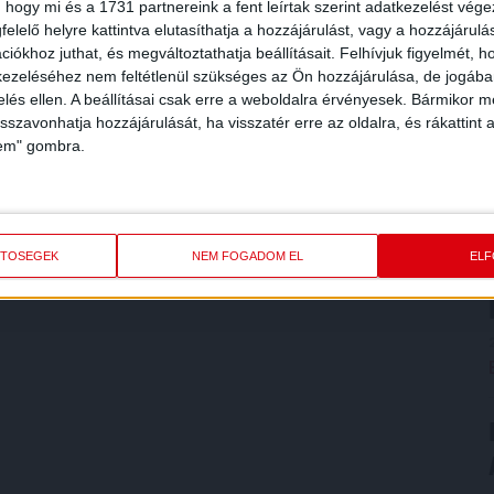
 hogy mi és a 1731 partnereink a fent leírtak szerint adatkezelést vég
elelő helyre kattintva elutasíthatja a hozzájárulást, vagy a hozzájárul
iókhoz juthat, és megváltoztathatja beállításait.
Felhívjuk figyelmét, 
ezeléséhez nem feltétlenül szükséges az Ön hozzájárulása, de jogában 
zelés ellen. A beállításai csak erre a weboldalra érvényesek. Bármikor m
isszavonhatja hozzájárulását, ha visszatér erre az oldalra, és rákattint a
lem" gombra.
ETŐSÉGEK
NEM FOGADOM EL
EL