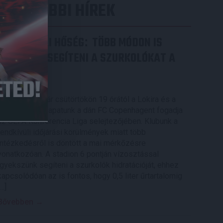
LEGUTÓBBI HÍREK
RENDKÍVÜLI HŐSÉG
TÖBB MÓDON IS
:
IGYEKSZIK SEGÍTENI A SZURKOLÓKAT A
DVSC
2026.08.06.
Nagy meccs vár csütörtökön 19 órától a Lokira és a
szurkolóira, csapatunk a dán FC Copenhagent fogadja
az UEFA Konferencia Liga selejtezőjében. Klubunk a
rendkívüli időjárási körülmények miatt több
intézkedésről is döntött a mai mérkőzésre
vonatkozóan. A stadion 6 pontján vízosztással
igyekszünk segíteni a szurkolók hidratációját, ehhez
kapcsolódóan az is fontos, hogy 0,5 liter űrtartalomig
[…]
Bővebben →