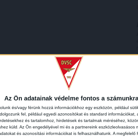
Az Ön adatainak védelme fontos a számunkr
rolunk és/vagy férünk hozzá információkhoz egy eszközön, például süti
olgozunk fel, például egyedi azonosítókat és standard információkat,
irdetésekhez és tartalomhoz, hirdetések és tartalmak méréséhez, kö
shez küld.
Az Ön engedélyével mi és a partnereink eszközleolvasásos m
datokat és azonosítási információkat is felhasználhatunk. A megfelelő h