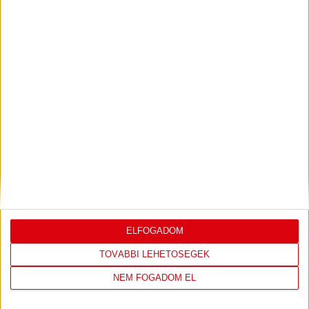
PJUNYIK JEREVÁN-DVSC
TOVÁBBJUTÁS A
:
KONFERENCIA LIGÁBAN
Bővebben →
LEGUTÓBBI EREDMÉNY
ELFOGADOM
TOVÁBBI LEHETŐSÉGEK
DVSC
FC
NEM FOGADOM EL
COPENHAGEN