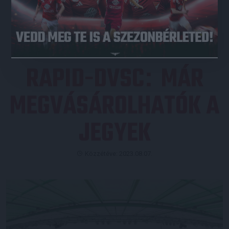
JEGYVÁSÁRLÁS
RAPID-DVSC
MÁR
:
MEGVÁSÁROLHATÓK A
JEGYEK
Közzétéve: 2023.08.07.