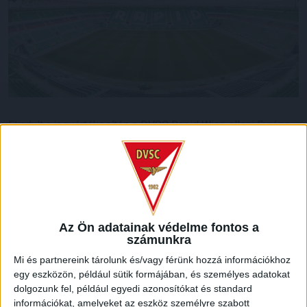
Elindult a jegyértékesítés a DVSC Rapid Wien elleni Európa
Konferencialiga selejtezőjére. Szurkolóink már
megvásárolhatják belépőiket a csütörtökön 21 órakor
kezdődő, bécsi találkozóra.
A 4800 forintba kerülő jegyeket csak személyesen a
DVSC Shopban lehet megvenni hétfőn 19 óráig, míg
Az Ön adatainak védelme fontos a
kedden 10-től 19 óráig!
számunkra
Mi és partnereink tárolunk és/vagy férünk hozzá információkhoz
A találkozó napján a helyszínen, az Allianz Stadion
egy eszközön, például sütik formájában, és személyes adatokat
vendégpénztárában 19.00 órától lesz lehetősége a
dolgozunk fel, például egyedi azonosítókat és standard
szurkolóknak jegyet vásárolni, regisztráció nélkül.
információkat, amelyeket az eszköz személyre szabott