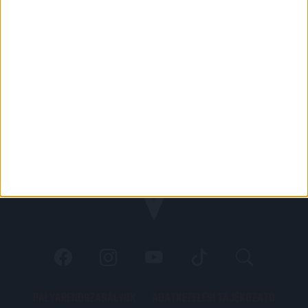
PÁLYARENDSZABÁLYOK
ADATKEZELÉSI TÁJÉKOZATÓ