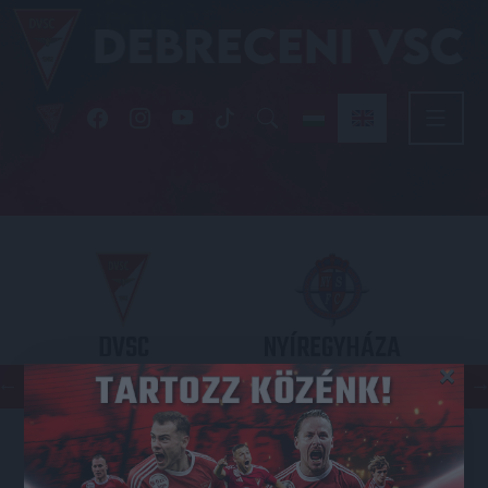
DVSC
NYÍREGYHÁZA
×
SPARTACUS
OTP BANK LIGA 3. FORDULÓ
2026.08.09. - 17
30
Nagyerdei Stadion
: