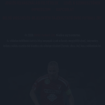
JOGI ÉS FELHASZNÁLÁSI FELTÉTELEK
LEVÉL A SZERKESZTŐNEK
IMPRESSZUM
KAPCSOLAT
BELSŐ VISSZAÉLÉS-BEJELENTÉSI TÁJÉKOZTATÓ DVSC FUTBALL ZRT.
© 2026
DVSC Futball Zrt.
Minden jog fenntartva.
Az oldalon található írott és képi anyagok csak a forrás megjelölésével, internetes
felhasználás esetén élő hivatkozás elhelyezésével (forrás: dvsc.hu) használhatóak fel.