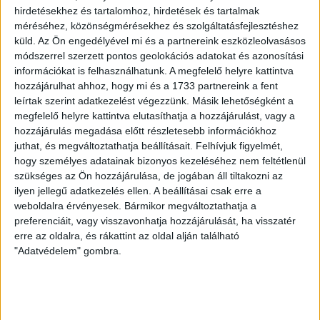
hirdetésekhez és tartalomhoz, hirdetések és tartalmak
LEGUTÓBBI HÍREK
méréséhez, közönségmérésekhez és szolgáltatásfejlesztéshez
küld.
Az Ön engedélyével mi és a partnereink eszközleolvasásos
módszerrel szerzett pontos geolokációs adatokat és azonosítási
KIKAPOTT A KIS LOKI
információkat is felhasználhatunk. A megfelelő helyre kattintva
hozzájárulhat ahhoz, hogy mi és a 1733 partnereink a fent
2026.08.08.
leírtak szerint adatkezelést végezzünk. Másik lehetőségként a
A DVSC II. szombaton Pallagon a Füzesabony gárdáját
megfelelő helyre kattintva elutasíthatja a hozzájárulást, vagy a
fogadta az NB III. Észak-keleti csoport 3. fordulójában, s
hozzájárulás megadása előtt részletesebb információkhoz
ezúttal nem tudott pontot szerezni. NB III. Észak-keleti
juthat, és megváltoztathatja beállításait.
Felhívjuk figyelmét,
csoport, 3. forduló. DVSC II.-Füzesabony 1-2 (1-1). Pallag,
hogy személyes adatainak bizonyos kezeléséhez nem feltétlenül
200 néző, vezette: Oswald D. DVSC II.: Tuska – Myrtaj (Kiss
szükséges az Ön hozzájárulása, de jogában áll tiltakozni az
M., 46.), Farkas T., Macsó (Lovas, 75.), Vincze T., Hermann
ilyen jellegű adatkezelés ellen. A beállításai csak erre a
(Gyenti, […]
weboldalra érvényesek. Bármikor megváltoztathatja a
preferenciáit, vagy visszavonhatja hozzájárulását, ha visszatér
Bővebben →
erre az oldalra, és rákattint az oldal alján található
"Adatvédelem" gombra.
70 ÉVES LETT KEREKES GYÖRGY, A VALAHA
VOLT EGYIK LEGJOBB DEBRECENI CSATÁR
Ma ünnepli 70. születésnapját Kerekes György. A debreceni