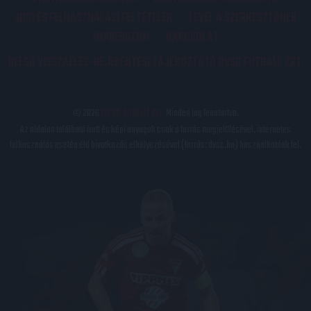
JOGI ÉS FELHASZNÁLÁSI FELTÉTELEK
LEVÉL A SZERKESZTŐNEK
IMPRESSZUM
KAPCSOLAT
BELSŐ VISSZAÉLÉS-BEJELENTÉSI TÁJÉKOZTATÓ DVSC FUTBALL ZRT.
© 2026
DVSC Futball Zrt.
Minden jog fenntartva.
Az oldalon található írott és képi anyagok csak a forrás megjelölésével, internetes
felhasználás esetén élő hivatkozás elhelyezésével (forrás: dvsc.hu) használhatóak fel.