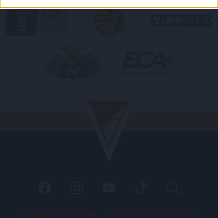
PÁLYARENDSZABÁLYOK
ADATKEZELÉSI TÁJÉKOZATÓ