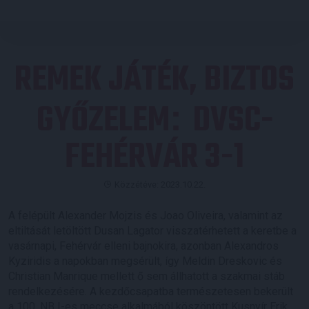
REMEK JÁTÉK, BIZTOS
GYŐZELEM
DVSC-
:
FEHÉRVÁR 3-1
Közzétéve: 2023.10.22.
A felépült Alexander Mojzis és Joao Oliveira, valamint az
eltiltását letöltött Dusan Lagator visszatérhetett a keretbe a
vasárnapi, Fehérvár elleni bajnokira, azonban Alexandros
Kyziridis a napokban megsérült, így Meldin Dreskovic és
Christian Manrique mellett ő sem állhatott a szakmai stáb
rendelkezésére. A kezdőcsapatba természetesen bekerült
a 100. NB I-es meccse alkalmából köszöntött Kusnyír Erik