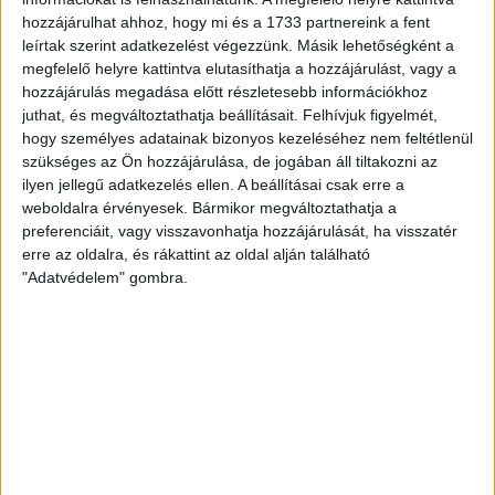
33. percben pedig jött az újabb Loki-gól! Bárány Donát
hozzájárulhat ahhoz, hogy mi és a 1733 partnereink a fent
szerzett labdát a jobb szélen, egy jó csellel megindul,
leírtak szerint adatkezelést végezzünk. Másik lehetőségként a
remekül adott be, az érkező Brandon Domnigues pedig 5
megfelelő helyre kattintva elutasíthatja a hozzájárulást, vagy a
méterről a kapuba továbbított (2-0). Mindez azt jelentette,
hozzájárulás megadása előtt részletesebb információkhoz
hogy Bárány és Domingues is góllal + gólpasszal zárta az
juthat, és megváltoztathatja beállításait.
Felhívjuk figyelmét,
első játékrészt, sőt, Stefan Loncar is betalálhatott volna, de
hogy személyes adatainak bizonyos kezeléséhez nem feltétlenül
ziccerénél védett a fehérvári hálóőr. Egy remekül futballozó
szükséges az Ön hozzájárulása, de jogában áll tiltakozni az
ilyen jellegű adatkezelés ellen. A beállításai csak erre a
DVSC-nek tapsolhatott a közönség.
weboldalra érvényesek. Bármikor megváltoztathatja a
preferenciáit, vagy visszavonhatja hozzájárulását, ha visszatér
erre az oldalra, és rákattint az oldal alján található
"Adatvédelem" gombra.