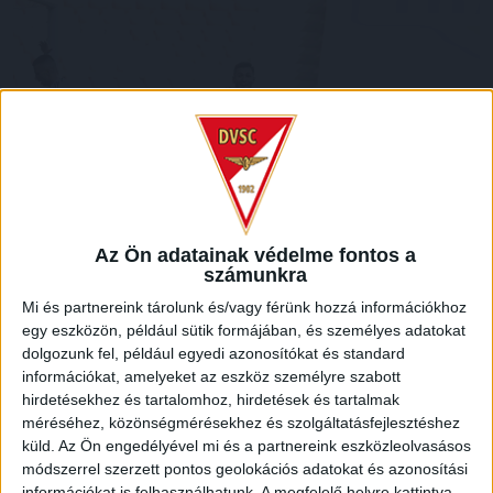
Az Ön adatainak védelme fontos a
számunkra
Mi és partnereink tárolunk és/vagy férünk hozzá információkhoz
egy eszközön, például sütik formájában, és személyes adatokat
A folytatásban Szabó Levente igyekezett egyenlíteni, de
dolgozunk fel, például egyedi azonosítókat és standard
Megyeri Balázs biztosan védett a 12. percben, a mieink
információkat, amelyeket az eszköz személyre szabott
uralták a meccset. Az első félidő közepére némileg
hirdetésekhez és tartalomhoz, hirdetések és tartalmak
kiegyenlítettebb lett a játék, a 23. minutumban Dzsudzsák
méréséhez, közönségmérésekhez és szolgáltatásfejlesztéshez
Balázs lőtt mellé 17 méterről.
küld.
Az Ön engedélyével mi és a partnereink eszközleolvasásos
módszerrel szerzett pontos geolokációs adatokat és azonosítási
Izgalmas volt a mérkőzés, mindkét gárda odatette magát. A
információkat is felhasználhatunk. A megfelelő helyre kattintva