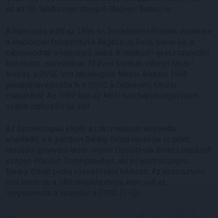
és az 50. találkozóját ünneplő Megyeri Balázs is.
A mérkőzés előtt az 1956-os forradalom hőseinek emlékére
a stadionban felcsendült a Ragazzi di Buda, sokan be is
kapcsolódtak a népszerű dalba. A találkozó gyászszünettel
kezdődött: nemrégiben 73 éves korában elhunyt Mezei
András, a DVSC volt labdarúgója. Mezei Andrást 1968
januárjában igazolta le a DVSC a Debreceni Kinizsi
csapatából. Az 1969-ben az NB II-ben bajnokságot nyert
csapat jobbszélsője volt.
Az összecsapás elején a Loki magasan letámadta
ellenfelét, a 6. percben Bárány Donát révén be is talált,
ráadásul gyönyörű akció végén! Dzsudzsák Balázs passzolt
szépen Brandon Domingueshez, aki jól adott középre,
Bárány Donát pedig közelről nem hibázott. Az asszisztens
lest intett, de a VAR megállapította, nem volt az,
megszerezte a vezetést a DVSC (1-0)!